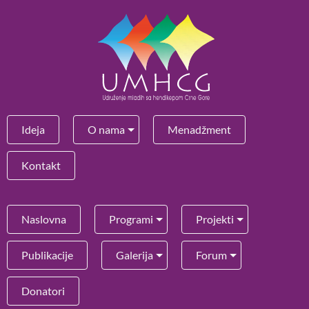
Ideja
O nama
Menadžment
Kontakt
Naslovna
Programi
Projekti
Publikacije
Galerija
Forum
Donatori