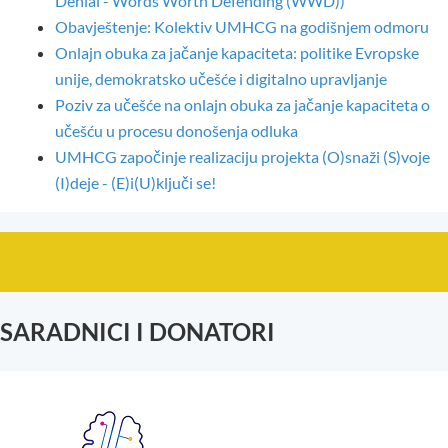
Denial - Words Worth Defending (WWD))
Obavještenje: Kolektiv UMHCG na godišnjem odmoru
Onlajn obuka za jačanje kapaciteta: politike Evropske
unije, demokratsko učešće i digitalno upravljanje
Poziv za učešće na onlajn obuka za jačanje kapaciteta o
učešću u procesu donošenja odluka
UMHCG započinje realizaciju projekta (O)snaži (S)voje
(I)deje - (E)i(U)ključi se!
SARADNICI I DONATORI