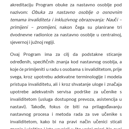
akreditaciju Program obuke za nastavno osoblje pod
nazivom:
Obuka za nastavno osoblje o osnovnim
temama invaliditeta i inkluzivnog obrazovanja: Nauči –
primijeni – promijeni
, nakon čega su planirane tri
dvodnevne radionice za nastavno osoblje u centralnoj,
sjevernoj i južnoj regiji.
Ovaj Program ima za cilj da podstakne sticanje
određenih, specifičnih znanja kod nastavnog osoblja, a
koje će primijeniti u radu s osobama s invaliditetom, prije
svega, kroz upotrebu adekvatne terminologije i modela
pristupa invaliditetu, ali i kroz shvatanje uloge i značaja
upotrebe adekvatnih servisa podrške za učenike s
invaliditetom (usluga dostupnog prevoza, asistencija u
nastavi). Takođe, fokus će biti na prilagođavanju
nastavnog procesa i metoda rada za sve učenike s
invaliditetom, kako bi na pravi način učenici sticali
znanja i vještine i ista usvajali u što većoj mjeri. Na ovaj