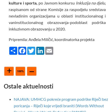
kulture i sporta,
po Javnom konkursu
Inkluzija na djelu
,
raspisanom od strane Komisije za raspodjelu sredstava
nevladinim organizacijama u oblasti institucionalnog i
vaninstitucionalnog obrazovanja-podoblast podrška
inkluzivnom obrazovanju u 2020.
Pripremila: Anđela Miličić, koordinatorka projekta
Share
Facebook
Twitter
LinkedIn
Email
Ostale aktuelnosti
NAJAVA: UMHCG pokreće program podrške Riječi bez
poricanja – Riječi koje vrijedi braniti (Words Without