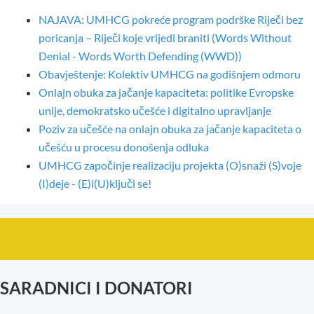
NAJAVA: UMHCG pokreće program podrške Riječi bez
poricanja – Riječi koje vrijedi braniti (Words Without
Denial - Words Worth Defending (WWD))
Obavještenje: Kolektiv UMHCG na godišnjem odmoru
Onlajn obuka za jačanje kapaciteta: politike Evropske
unije, demokratsko učešće i digitalno upravljanje
Poziv za učešće na onlajn obuka za jačanje kapaciteta o
učešću u procesu donošenja odluka
UMHCG započinje realizaciju projekta (O)snaži (S)voje
(I)deje - (E)i(U)ključi se!
SARADNICI I DONATORI