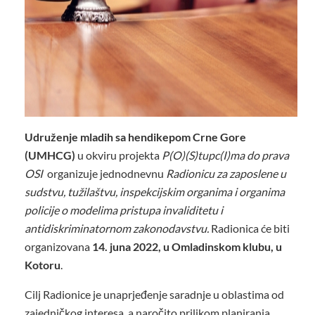
Udruženje mladih sa hendikepom Crne Gore
(UMHCG)
u okviru projekta
P(O)(S)tupc(I)ma do prava
OSI
organizuje jednodnevnu
Radionicu za zaposlene u
sudstvu, tužilaštvu, inspekcijskim organima i organima
policije o modelima pristupa invaliditetu i
antidiskriminatornom zakonodavstvu.
Radionica će biti
organizovana
14. juna 2022, u Omladinskom klubu, u
Kotoru
.
Cilj Radionice je unaprjeđenje saradnje u oblastima od
zajedničkog interesa, a naročito prilikom planiranja,