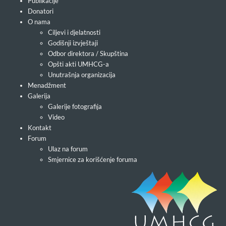
Publikacije
Donatori
O nama
Ciljevi i djelatnosti
Godišnji izvještaji
Odbor direktora / Skupština
Opšti akti UMHCG-a
Unutrašnja organizacija
Menadžment
Galerija
Galerije fotografija
Video
Kontakt
Forum
Ulaz na forum
Smjernice za korišćenje foruma