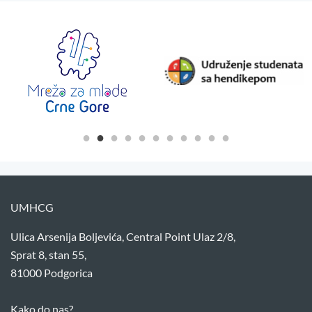
UMHCG
Ulica Arsenija Boljevića, Central Point Ulaz 2/8,
Sprat 8, stan 55,
81000 Podgorica
Kako do nas?