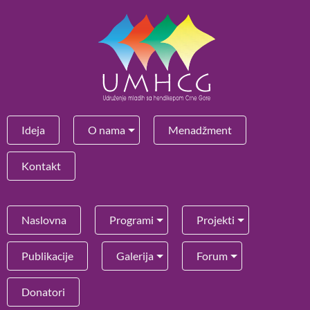
Ideja
O nama
Menadžment
Kontakt
Naslovna
Programi
Projekti
Publikacije
Galerija
Forum
Donatori