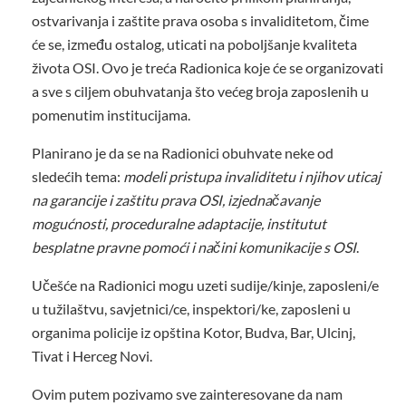
ostvarivanja i zaštite prava osoba s invaliditetom, čime
će se, između ostalog, uticati na poboljšanje kvaliteta
života OSI. Ovo je treća Radionica koje će se organizovati
a sve s ciljem obuhvatanja što većeg broja zaposlenih u
pomenutim institucijama.
Planirano je da se na Radionici obuhvate neke od
sledećih tema:
modeli pristupa invaliditetu i njihov uticaj
na garancije i zaštitu prava OSI, izjednačavanje
mogućnosti, proceduralne adaptacije, institutut
besplatne pravne pomoći i načini komunikacije s OSI
.
Učešće na Radionici mogu uzeti sudije/kinje, zaposleni/e
u tužilaštvu, savjetnici/ce, inspektori/ke, zaposleni u
organima policije iz opština Kotor, Budva, Bar, Ulcinj,
Tivat i Herceg Novi.
Ovim putem pozivamo sve zainteresovane da nam