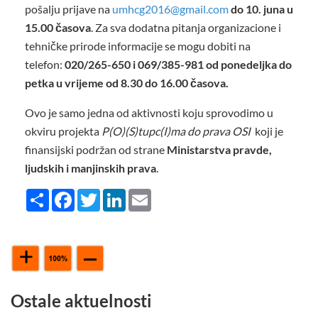
pošalju prijave na
umhcg2016@gmail.com
do
10. juna u
15.00 časova
. Za sva dodatna pitanja organizacione i
tehničke prirode informacije se mogu dobiti na
telefon:
020/265-650 i 069/385-981 od ponedeljka do
petka u vrijeme od 8.30 do 16.00 časova.
Ovo je samo jedna od aktivnosti koju sprovodimo u
okviru projekta
P(O)(S)tupc(I)ma do prava OSI
koji je
finansijski podržan od strane
Ministarstva pravde,
ljudskih i manjinskih prava
.
Share
Facebook
Twitter
LinkedIn
Email
Ostale aktuelnosti