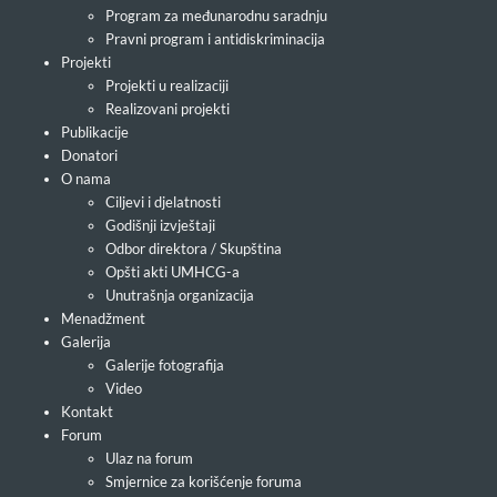
Program za međunarodnu saradnju
Pravni program i antidiskriminacija
Projekti
Projekti u realizaciji
Realizovani projekti
Publikacije
Donatori
O nama
Ciljevi i djelatnosti
Godišnji izvještaji
Odbor direktora / Skupština
Opšti akti UMHCG-a
Unutrašnja organizacija
Menadžment
Galerija
Galerije fotografija
Video
Kontakt
Forum
Ulaz na forum
Smjernice za korišćenje foruma