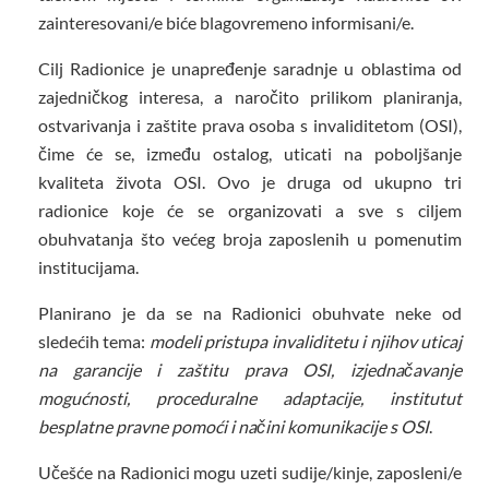
zainteresovani/e biće blagovremeno informisani/e.
Cilj Radionice je unapređenje saradnje u oblastima od
zajedničkog interesa, a naročito prilikom planiranja,
ostvarivanja i zaštite prava osoba s invaliditetom (OSI),
čime će se, između ostalog, uticati na poboljšanje
kvaliteta života OSI. Ovo je druga od ukupno tri
radionice koje će se organizovati a sve s ciljem
obuhvatanja što većeg broja zaposlenih u pomenutim
institucijama.
Planirano je da se na Radionici obuhvate neke od
sledećih tema:
modeli pristupa invaliditetu i njihov uticaj
na garancije i zaštitu prava OSI, izjednačavanje
mogućnosti, proceduralne adaptacije, institutut
besplatne pravne pomoći i načini komunikacije s OSI
.
Učešće na Radionici mogu uzeti sudije/kinje, zaposleni/e