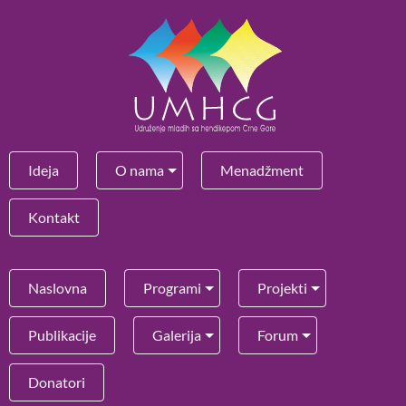
Ideja
O nama
Menadžment
Kontakt
Naslovna
Programi
Projekti
Publikacije
Galerija
Forum
Donatori