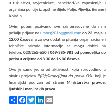
u tužilaštvu, savjetnici/ce, inspektori/ke, zaposleni/e u
organima policije iz opštine Bijelo Polje, Pljevlja, Berane i
Kolašin.
Ovim putem pozivamo sve zainteresovane da nam
pošalju prijave na
umhcg2016@gmail.com
do
23. maja u
12.00 časova
, a za sva dodatna pitanja organizacione i
tehničke prirode informacije se mogu dobiti na
telefon:
020/265-650 i 069/385-981 od ponedeljka do
petka u vrijeme od 8.30 do 16.00 časova.
Ovo je samo jedna od aktivnosti koju sprovodimo u
okviru projekta
P(O)(S)tupc(I)ma do prava OSI
koji je
finansijski podržan od strane
Ministarstva pravde,
ljudskih i manjinskih prava
.
Share
Facebook
Twitter
LinkedIn
Email