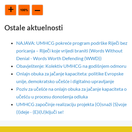
Ostale aktuelnosti
NAJAVA: UMHCG pokreće program podrške Riječi bez
poricanja – Riječi koje vrijedi braniti (Words Without
Denial - Words Worth Defending (WWD))
Obavještenje: Kolektiv UMHCG na godišnjem odmoru
Onlajn obuka za jačanje kapaciteta: politike Evropske
unije, demokratsko učešće i digitalno upravljanje
Poziv za učešće na onlajn obuka za jačanje kapaciteta o
učešću u procesu donošenja odluka
UMHCG započinje realizaciju projekta (O)snaži (S)voje
(I)deje - (E)i(U)ključi se!