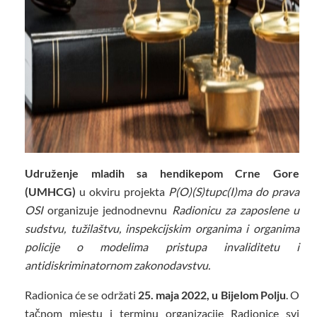
Udruženje mladih sa hendikepom Crne Gore
(UMHCG)
u okviru projekta
P(O)(S)tupc(I)ma do prava
OSI
organizuje jednodnevnu
Radionicu za zaposlene u
sudstvu, tužilaštvu, inspekcijskim organima i organima
policije o modelima pristupa invaliditetu i
antidiskriminatornom zakonodavstvu.
Radionica će se održati
25. maja 2022, u Bijelom Polju
. O
tačnom mjestu i terminu organizacije Radionice svi