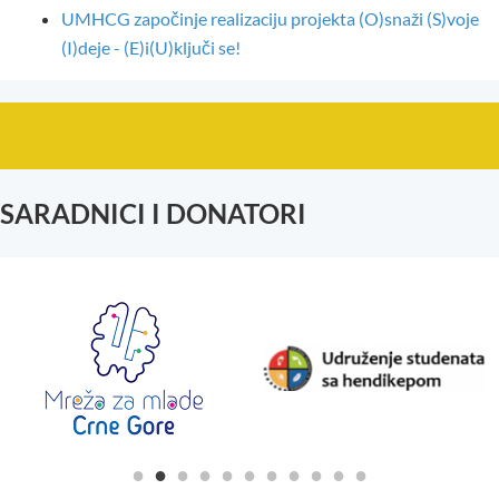
UMHCG započinje realizaciju projekta (O)snaži (S)voje
(I)deje - (E)i(U)ključi se!
SARADNICI I DONATORI