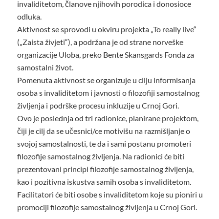
invaliditetom, članove njihovih porodica i donosioce
odluka.
Aktivnost se sprovodi u okviru projekta „To really live“
(„Zaista živjeti“), a podržana je od strane norveške
organizacije Uloba, preko Bente Skansgards Fonda za
samostalni život.
Pomenuta aktivnost se organizuje u cilju informisanja
osoba s invaliditetom i javnosti o filozofiji samostalnog
življenja i podrške procesu inkluzije u Crnoj Gori.
Ovo je poslednja od tri radionice, planirane projektom,
čiji je cilj da se učesnici/ce motivišu na razmišljanje o
svojoj samostalnosti, te da i sami postanu promoteri
filozofije samostalnog življenja. Na radionici će biti
prezentovani principi filozofije samostalnog življenja,
kao i pozitivna iskustva samih osoba s invaliditetom.
Facilitatori će biti osobe s invaliditetom koje su pioniri u
promociji filozofije samostalnog življenja u Crnoj Gori.