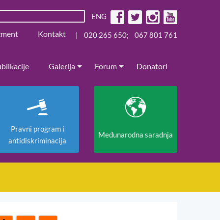
ENG
žment
Kontakt
|
020 265 650
;
067 801 761
blikacije
Galerija
Forum
Donatori
Pravni program i
Međunarodna saradnja
antidiskriminacija