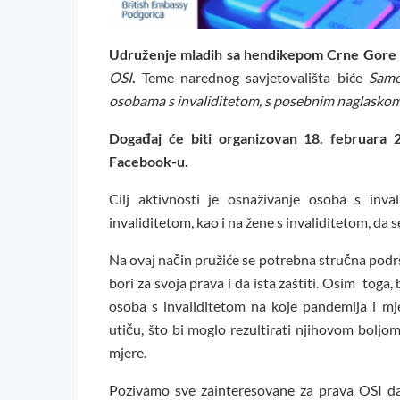
Udruženje mladih sa hendikepom Crne Go
OSI
.
Teme narednog savjetovališta biće
Samo
osobama s invaliditetom, s posebnim naglaskom 
Događaj će biti organizovan 18. februara
Facebook-u.
Cilj aktivnosti je osnaživanje osoba s inv
invaliditetom, kao i na žene s invaliditetom, da s
Na ovaj način pružiće se potrebna stručna podršk
bori za svoja prava i da ista zaštiti. Osim tog
osoba s invaliditetom na koje pandemija i m
utiču, što bi moglo rezultirati njihovom boljo
mjere.
Pozivamo sve zainteresovane za prava OSI 