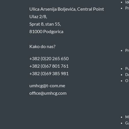
Id
Pr
Ulica Arsenija Boljevića, Central Point
Ulaz 2/8,
Sprat 8, stan 55,
81000 Podgorica
Kako do nas?
Pr
+382 (0)20 265 650
+382 (0)67 801 761
Pu
+382 (0)69 385 981
Do
O
umhcg@t-com.me
office@umhcg.com
M
Ga