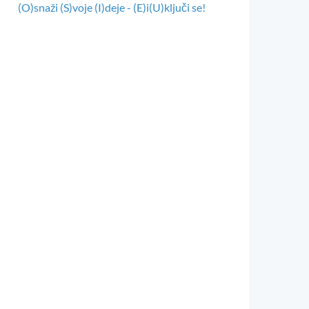
(O)snaži (S)voje (I)deje - (E)i(U)ključi se!