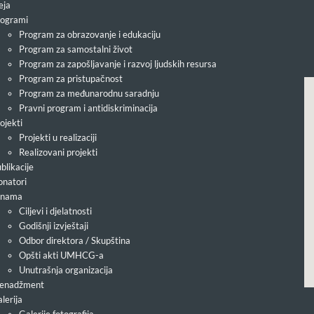
eja
ogrami
Program za obrazovanje i edukaciju
Program za samostalni život
Program za zapošljavanje i razvoj ljudskih resursa
Program za pristupačnost
Program za međunarodnu saradnju
Pravni program i antidiskriminacija
ojekti
Projekti u realizaciji
Realizovani projekti
blikacije
natori
 nama
Ciljevi i djelatnosti
Godišnji izvještaji
Odbor direktora / Skupština
Opšti akti UMHCG-a
Unutrašnja organizacija
enadžment
lerija