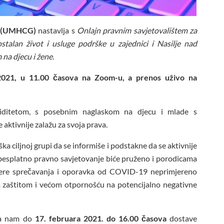
re (UMHCG)
nastavlja s
Onlajn pravnim savjetovalištem za
stalan život i usluge podrške u zajednici i
Nasilje nad
na djecu i žene
.
 2021, u 11.00 časova na Zoom-u, a prenos uživo na
aliditetom, s posebnim naglaskom na djecu i mlade s
e aktivnije zalažu za svoja prava.
a ciljnoj grupi da se informiše i podstakne da se aktivnije
a, besplatno pravno savjetovanje biće pruženo i porodicama
jere sprečavanja i oporavka od COVID-19 neprimjereno
m zaštitom i većom otpornošću na potencijalno negativne
da nam do
17. februara 2021.
do 16.00 časova
dostave