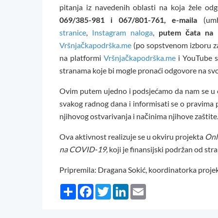
pitanja iz navedenih oblasti na koja žele od
069/385-981 i 067/801-761, e-maila
(um
stranice
,
Instagram naloga
,
putem čata na 
Vršnjačkapodrška.me
(po sopstvenom izboru za
na platformi
Vršnjačkapodrška.me
i YouTube s
stranama koje bi mogle pronaći odgovore na svo
Ovim putem ujedno i podsjećamo da nam se u o
svakog radnog dana i informisati se o pravima p
njihovog ostvarivanja i načinima njihove zaštite
Ova aktivnost realizuje se u okviru projekta
Onl
na COVID-19,
koji je finansijski podržan od str
Pripremila: Dragana Sokić, koordinatorka proje
Share
Facebook
Twitter
LinkedIn
Email