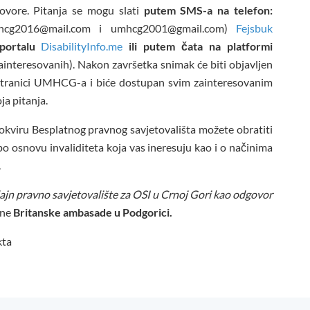
govore. Pitanja se mogu slati
putem SMS-a na telefon:
hcg2016@mail.com i umhcg2001@gmail.com)
Fejsbuk
portalu
DisabilityInfo.me
ili putem čata na platformi
interesovanih). Nakon završetka snimak će biti objavljen
tranici UMHCG-a i biće dostupan svim zainteresovanim
ja pitanja.
kviru Besplatnog pravnog savjetovališta možete obratiti
o osnovu invaliditeta koja vas ineresuju kao i o načinima
.
ajn pravno savjetovalište za OSI u Crnoj Gori kao odgovor
ane
Britanske ambasade u Podgorici.
kta