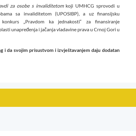
avdi za osobe s invaliditetom
koji UMHCG sprovodi u
bama sa invaliditetom (UPOSIBP), a uz finansijsku
konkurs „Pravdom ka jednakosti“ za finansiranje
lasti unapređenja i jačanja vladavine prava u Crnoj Gori u
ng
i da svojim prisustvom i izvještavanjem daju dodatan