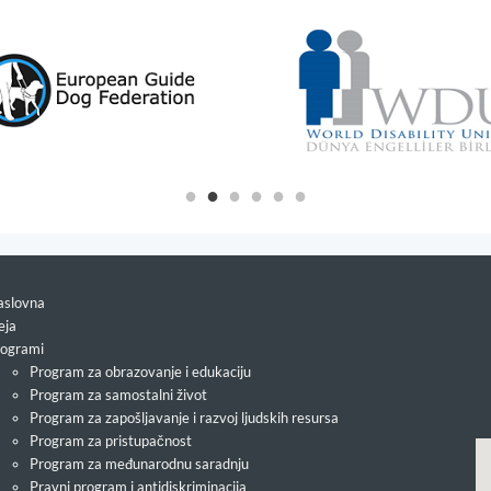
slovna
eja
ogrami
Program za obrazovanje i edukaciju
Program za samostalni život
Program za zapošljavanje i razvoj ljudskih resursa
Program za pristupačnost
Program za međunarodnu saradnju
Pravni program i antidiskriminacija