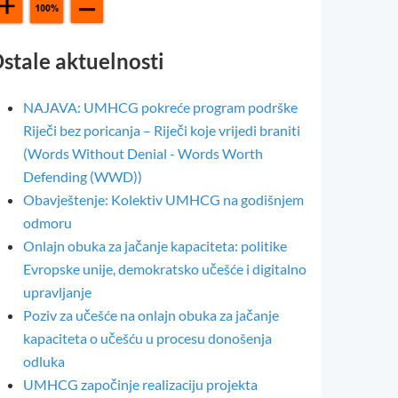
stale aktuelnosti
NAJAVA: UMHCG pokreće program podrške
Riječi bez poricanja – Riječi koje vrijedi braniti
(Words Without Denial - Words Worth
Defending (WWD))
Obavještenje: Kolektiv UMHCG na godišnjem
odmoru
Onlajn obuka za jačanje kapaciteta: politike
Evropske unije, demokratsko učešće i digitalno
upravljanje
Poziv za učešće na onlajn obuka za jačanje
kapaciteta o učešću u procesu donošenja
odluka
UMHCG započinje realizaciju projekta