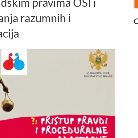
dskim pravima OSI i
anja razumnih i
O
cija