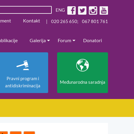
ENG
žment
Kontakt
|
020 265 650
;
067 801 761
blikacije
Galerija
Forum
Donatori
Pravni program i
Međunarodna saradnja
antidiskriminacija