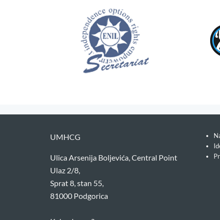
Na
UMHCG
Id
Pr
Ulica Arsenija Boljevića, Central Point
Ulaz 2/8,
Sprat 8, stan 55,
81000 Podgorica