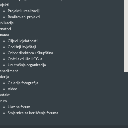
ojekti
Projekti u realizaciji
Realizovani projekti
blikacije
natori
 nama
Ciljevi i djelatnosti
Godišnji izvještaji
Odbor direktora / Skupština
Opšti akti UMHCG-a
Unutrašnja organizacija
enadžment
lerija
Galerije fotografija
Video
ntakt
orum
Ulaz na forum
Smjernice za korišćenje foruma