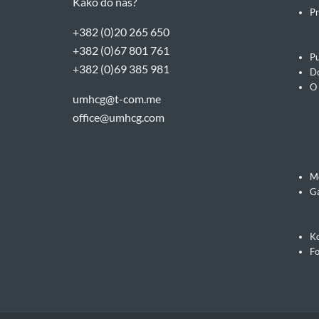
Kako do nas?
Pr
+382 (0)20 265 650
+382 (0)67 801 761
Pu
+382 (0)69 385 981
Do
O
umhcg@t-com.me
office@umhcg.com
M
Ga
Ko
F