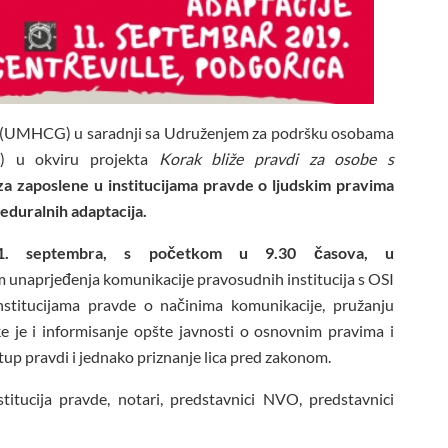
UMHCG) u saradnji sa Udruženjem za podršku osobama
P) u okviru projekta
Korak bliže pravdi za osobe s
za
zaposlen
e
u institucijama pravde
o
ljudskim
pravima
ceduralnih
adaptacija
.
1
.
septembra,
s početkom u
9
.
3
0 časova, u
m unaprjeđenja komunikacije pravosudnih institucija s OSI
institucijama pravde o načinima komunikacije, pružanju
ke je i informisanje opšte javnosti o osnovnim pravima i
up pravdi i jednako priznanje lica pred zakonom.
itucija pravde, notari, predstavnici NVO, predstavnici