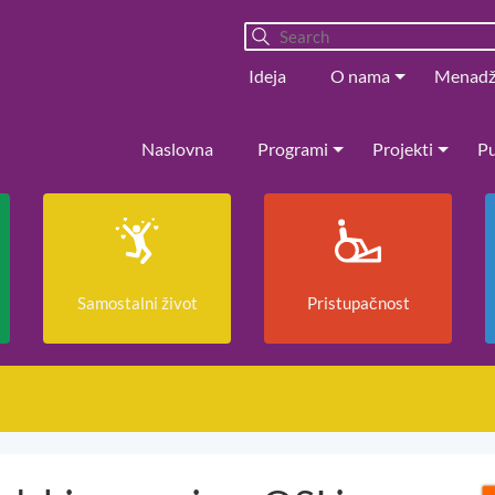
Ideja
O nama
Menad
Naslovna
Programi
Projekti
Pu
Samostalni život
Pristupačnost