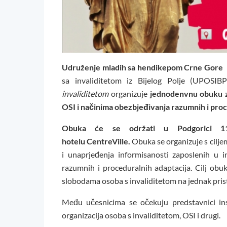
Udruženje mladih sa hendikepom Crne Gore
(
sa invaliditetom iz Bijelog Polje (UPOSIB
invaliditetom
organizuje
jednodenvnu
obuku
OSI i načinima
obezbjeđivanj
a
razumnih i pro
Obuka
će se održati u
Podgorici
1
hotelu
CentreVille.
Obuka se organizuje s cilje
i unaprjeđenja informisanosti zaposlenih u 
razumnih i proceduralnih adaptacija. Cilj obu
slobodama osoba s invaliditetom na jednak prist
Među učesnicima se očekuju predstavnici inst
organizacija osoba s invaliditetom, OSI i drugi.