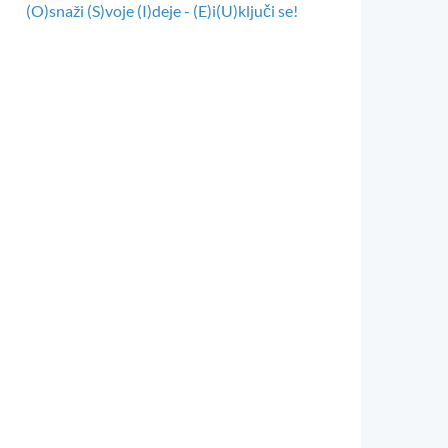
(O)snaži (S)voje (I)deje - (E)i(U)ključi se!