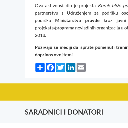
Ova aktivnost dio je projekta
Korak bliže pr
partnerstvu s Udruženjem za podršku oso
podršku
Ministarstva pravde
kroz javni 
projekata/programa nevladinih organizacija u ob
2018.
Pozivaju se mediji da isprate
pomenuti treni
doprinos ovoj temi
.
Share
Facebook
Twitter
LinkedIn
Email
SARADNICI I DONATORI