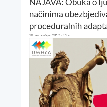
NAJAVA: Obuka o lju
načinima obezbjeđiv
proceduralnih adapta
10 септембра, 2019 9:32 am