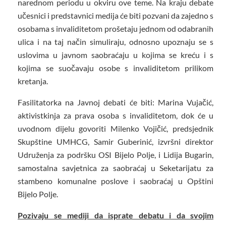
narednom periodu u okviru ove teme. Na kraju debate
učesnici i predstavnici medija će biti pozvani da zajedno s
osobama s invaliditetom prošetaju jednom od odabranih
ulica i na taj način simuliraju, odnosno upoznaju se s
uslovima u javnom saobraćaju u kojima se kreću i s
kojima se suočavaju osobe s invaliditetom prilikom
kretanja.
Fasilitatorka na Javnoj debati će biti: Marina Vujačić,
aktivistkinja za prava osoba s invaliditetom, dok će u
uvodnom dijelu govoriti Milenko Vojičić, predsjednik
Skupštine UMHCG, Samir Guberinić, izvršni direktor
Udruženja za podršku OSI Bijelo Polje, i Lidija Bugarin,
samostalna savjetnica za saobraćaj u Seketarijatu za
stambeno komunalne poslove i saobraćaj u Opštini
Bijelo Polje.
Pozivaju se mediji da isprate debatu i da svojim