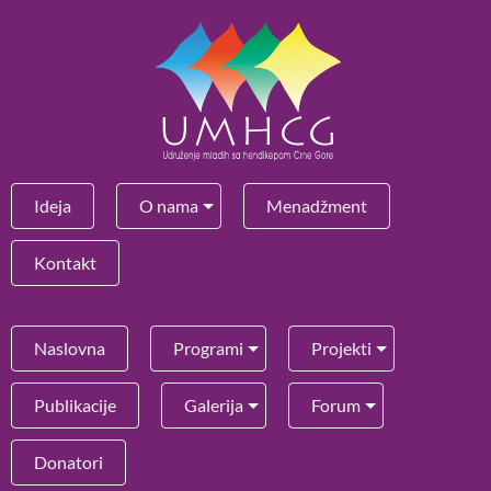
Ideja
O nama
Menadžment
Kontakt
Naslovna
Programi
Projekti
Publikacije
Galerija
Forum
Donatori