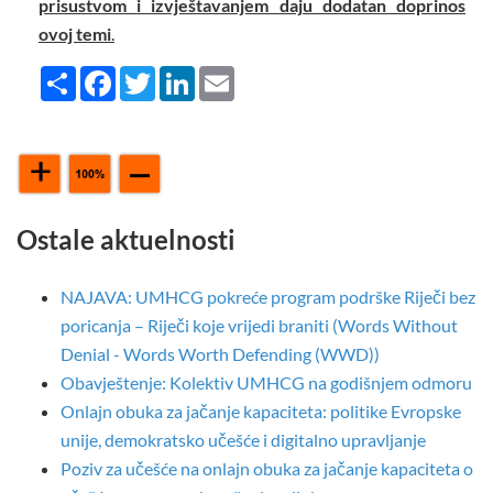
prisustvom i izvještavanjem daju dodatan doprinos
ovoj temi
.
Share
Facebook
Twitter
LinkedIn
Email
Ostale aktuelnosti
NAJAVA: UMHCG pokreće program podrške Riječi bez
poricanja – Riječi koje vrijedi braniti (Words Without
Denial - Words Worth Defending (WWD))
Obavještenje: Kolektiv UMHCG na godišnjem odmoru
Onlajn obuka za jačanje kapaciteta: politike Evropske
unije, demokratsko učešće i digitalno upravljanje
Poziv za učešće na onlajn obuka za jačanje kapaciteta o