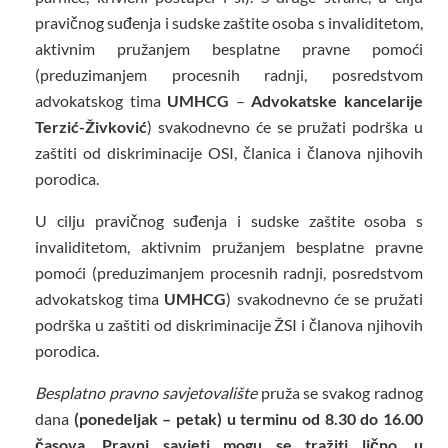
pravičnog suđenja i sudske zaštite osoba s invaliditetom,
aktivnim pružanjem besplatne pravne pomoći
(preduzimanjem procesnih radnji, posredstvom
advokatskog tima
UMHCG
–
Advokatske kancelarije
Terzić-Živković
) svakodnevno će se pružati podrška u
zaštiti od diskriminacije OSI, članica i članova njihovih
porodica.
U cilju pravičnog suđenja i sudske zaštite osoba s
invaliditetom, aktivnim pružanjem besplatne pravne
pomoći (preduzimanjem procesnih radnji, posredstvom
advokatskog tima
UMHCG
) svakodnevno će se pružati
podrška u zaštiti od diskriminacije ŽSI i članova njihovih
porodica.
Besplatno pravno savjetovalište
pruža se svakog radnog
dana
(ponedeljak – petak) u terminu
od 8.30 do 16.00
časova. Pravni savjeti mogu se tražiti lično, u