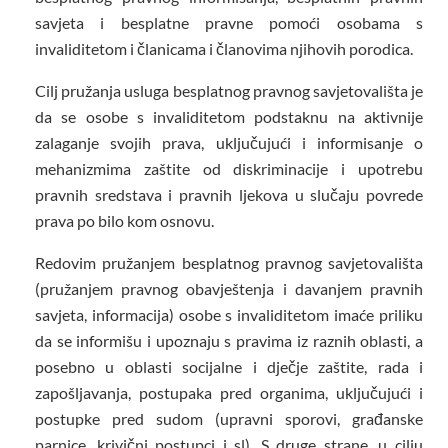
savjeta i besplatne pravne pomoći osobama s
invaliditetom i članicama i članovima njihovih porodica.
Cilj pružanja usluga besplatnog pravnog savjetovališta je
da se osobe s invaliditetom podstaknu na aktivnije
zalaganje svojih prava, uključujući i informisanje o
mehanizmima zaštite od diskriminacije i upotrebu
pravnih sredstava i pravnih ljekova u slučaju povrede
prava po bilo kom osnovu.
Redovim pružanjem besplatnog pravnog savjetovališta
(pružanjem pravnog obavještenja i davanjem pravnih
savjeta, informacija) osobe s invaliditetom imaće priliku
da se informišu i upoznaju s pravima iz raznih oblasti, a
posebno u oblasti socijalne i dječje zaštite, rada i
zapošljavanja, postupaka pred organima, uključujući i
postupke pred sudom (upravni sporovi, građanske
parnice, krivični postupci i sl). S druge strane, u cilju