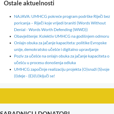
Ostale aktuelnosti
NAJAVA: UMHCG pokreće program podrške Riječi bez
poricanja – Riječi koje vrijedi braniti (Words Without
Denial - Words Worth Defending (WWD))
Obavještenje: Kolektiv UMHCG na godišnjem odmoru
Onlajn obuka za jačanje kapaciteta: politike Evropske
unije, demokratsko učešće i digitalno upravljanje
Poziv za učešće na onlajn obuka za jačanje kapaciteta o
učešću u procesu donošenja odluka
UMHCG započinje realizaciju projekta (O)snaži (S)voje
(I)deje - (E)i(U)ključi se!
SARADNICI I DONATORI