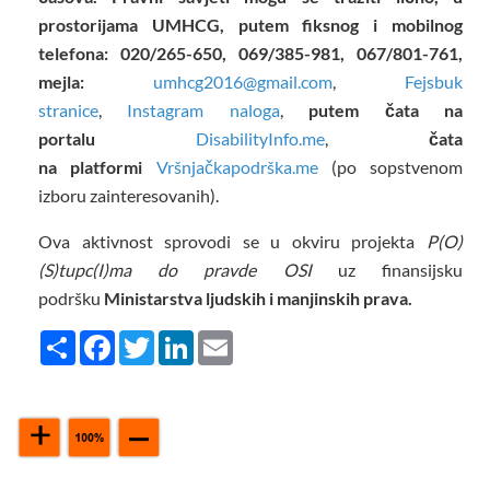
prostorijama UMHCG, putem fiksnog i mobilnog
telefona: 020/265-650, 069/385-981, 067/801-761,
mejla:
umhcg2016@gmail.com
,
Fejsbuk
stranice
,
Instagram naloga
,
putem čata na
portalu
DisabilityInfo.me
,
čata
na
platformi
Vršnjačkapodrška.me
(po sopstvenom
izboru zainteresovanih).
Ova aktivnost sprovodi se u okviru projekta
P(O)
(S)tupc(I)ma do pravde OSI
uz finansijsku
podršku
Ministarstva ljudskih i manjinskih prava.
Share
Facebook
Twitter
LinkedIn
Email