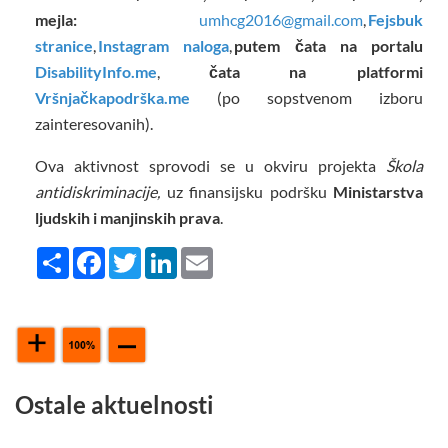
mejla:
umhcg2016@gmail.com
,
Fejsbuk
stranice
,
Instagram naloga
,
putem čata na portalu
DisabilityInfo.me
,
čata na
platformi
Vršnjačkapodrška.me
(po sopstvenom izboru
zainteresovanih).
Ova aktivnost sprovodi se u okviru projekta
Škola
antidiskriminacije,
uz finansijsku podršku
Ministarstva
ljudskih i manjinskih prava
.
Share
Facebook
Twitter
LinkedIn
Email
Ostale aktuelnosti