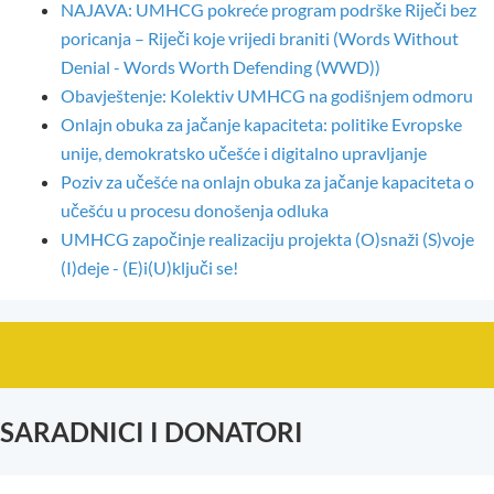
NAJAVA: UMHCG pokreće program podrške Riječi bez
poricanja – Riječi koje vrijedi braniti (Words Without
Denial - Words Worth Defending (WWD))
Obavještenje: Kolektiv UMHCG na godišnjem odmoru
Onlajn obuka za jačanje kapaciteta: politike Evropske
unije, demokratsko učešće i digitalno upravljanje
Poziv za učešće na onlajn obuka za jačanje kapaciteta o
učešću u procesu donošenja odluka
UMHCG započinje realizaciju projekta (O)snaži (S)voje
(I)deje - (E)i(U)ključi se!
SARADNICI I DONATORI