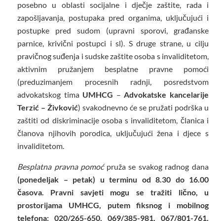
posebno u oblasti socijalne i dječje zaštite, rada i
zapošljavanja, postupaka pred organima, uključujući i
postupke pred sudom (upravni sporovi, građanske
parnice, krivični postupci i sl). S druge strane, u cilju
pravičnog suđenja i sudske zaštite osoba s invaliditetom,
aktivnim pružanjem besplatne pravne pomoći
(preduzimanjem procesnih radnji, posredstvom
advokatskog tima
UMHCG
–
Advokatske kancelarije
Terzić – Živković
) svakodnevno će se pružati podrška u
zaštiti od diskriminacije osoba s invaliditetom, članica i
članova njihovih porodica, uključujući žena i djece s
invaliditetom.
Besplatna pravna pomoć
pruža se svakog radnog dana
(ponedeljak – petak) u terminu
od 8.30 do 16.00
časova. Pravni savjeti mogu se tražiti lično, u
prostorijama UMHCG, putem fiksnog i mobilnog
telefona: 020/265-650, 069/385-981, 067/801-761,