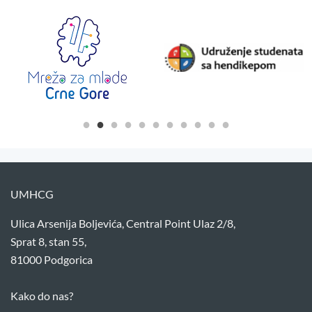
UMHCG
Ulica Arsenija Boljevića, Central Point Ulaz 2/8,
Sprat 8, stan 55,
81000 Podgorica
Kako do nas?