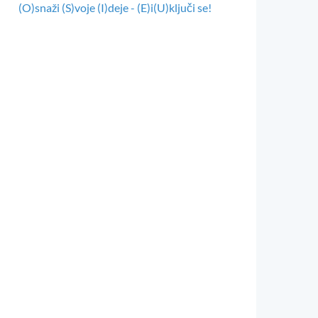
(O)snaži (S)voje (I)deje - (E)i(U)ključi se!