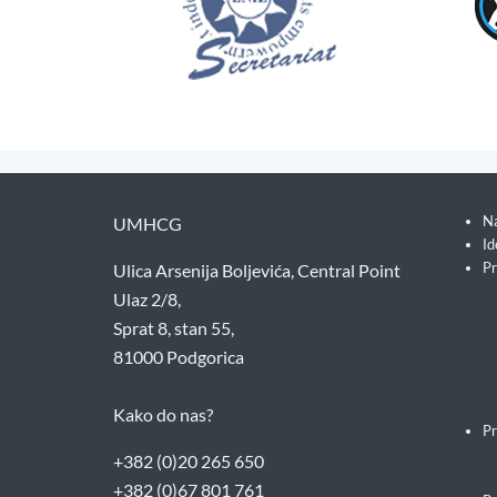
Na
UMHCG
Id
Pr
Ulica Arsenija Boljevića, Central Point
Ulaz 2/8,
Sprat 8, stan 55,
81000 Podgorica
Kako do nas?
Pr
+382 (0)20 265 650
+382 (0)67 801 761