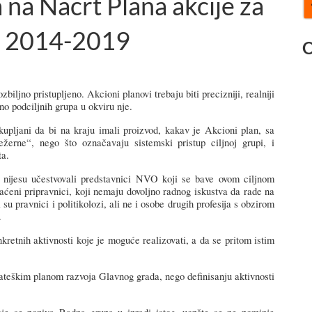
a Nacrt Plana akcije za
a 2014-2019
O
jno pristupljeno. Akcioni planovi trebaju biti precizniji, realniji
no podciljnih grupa u okviru nje.
upljani da bi na kraju imali proizvod, kakav je Akcioni plan, sa
ežerne“, nego što ozna
čavaju sistemski pristup ciljnoj grupi, i
ta.
 nijesu učestvovali predstavnici NVO koji se bave ovom ciljnom
aćeni pripravnici, koji nemaju dovoljno radnog iskustva da rade na
 pravnici i politikolozi, ali ne i osobe drugih profesija s obzirom
.
nkretnih
aktivnosti
koje
je
mogu
će realizovati, a da se pritom istim
ate
š
kim
planom
razvoja
Glavnog
grada
,
nego
definisanju
aktivnosti