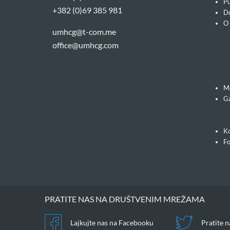
Pu
+382 (0)69 385 981
Do
O
umhcg@t-com.me
office@umhcg.com
M
Ga
Ko
F
PRATITE NAS NA DRUŠTVENIM MREŽAMA
Lajkujte nas na Facebooku
Pratite n