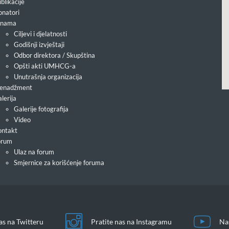
blikacije
natori
 nama
Ciljevi i djelatnosti
Godišnji izvještaji
Odbor direktora / Skupština
Opšti akti UMHCG-a
Unutrašnja organizacija
enadžment
lerija
Galerije fotografija
Video
ntakt
orum
Ulaz na forum
Smjernice za korišćenje foruma
as na Twitteru
Pratite nas na Instagramu
Na