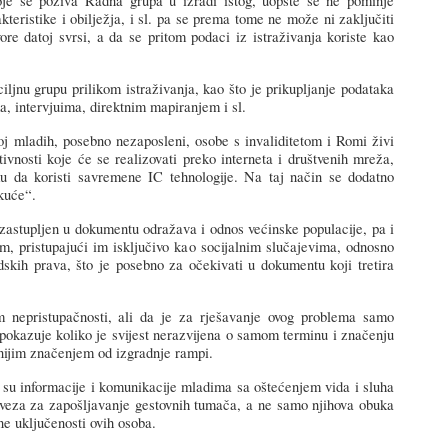
oje
se
poziva
Radna
grupa
u
izradi
istog
,
uop
š
te
se
ne
pominje
akteristike
i
obilje
ž
ja
,
i
sl
.
pa
se
prema
tome
ne
mo
ž
e
ni
zaklju
čiti
vore datoj svrsi, a da se pritom podaci iz istraživanja koriste kao
iljnu grupu prilikom istraživanja, kao što je prikupljanje podataka
a, intervjuima, direktnim mapiranjem i sl.
oj mladih, posebno nezaposleni, osobe s invaliditetom i Romi živi
tivnosti koje će se realizovati preko interneta i društvenih mreža,
ku da koristi savremene IC tehnologije. Na taj način se dodatno
 kuće“.
zastupljen
u
dokumentu
odra
ž
ava
i
odnos
ve
ćinske populacije, pa i
 pristupajući im isključivo kao socijalnim slučajevima, odnosno
udskih prava, što je posebno za očekivati u dokumentu koji tretira
em
nepristupa
čnosti, ali da je za rješavanje ovog problema samo
 pokazuje koliko je svijest nerazvijena o samom terminu i značenju
tnijim značenjem od izgradnje rampi.
o
su
informacije
i
komunikacije
mladima
sa
o
š
te
ćenjem vida i sluha
veza za zapošljavanje gestovnih tumača, a ne samo njihova obuka
ne uključenosti ovih osoba.