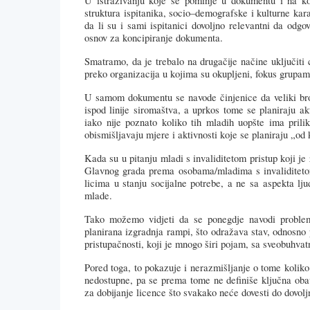
U
istra
ž
ivanju
koje
se
pominje
u
dokumentu
i
na
k
struktura
ispitanika
,
socio
–
demografske
i
kulturne
kar
da li su i sami ispitanici dovoljno relevantni da odgo
osnov za koncipiranje dokumenta.
Smatramo, da je trebalo na drugačije načine uključiti c
preko organizacija u kojima su okupljeni, fokus grupam
U
samom
dokumentu
se
navode
činjenice da veliki br
ispod linije siromaštva, a uprkos tome se planiraju ak
iako nije poznato koliko tih mladih uopšte ima prili
obismišljavaju mjere i aktivnosti koje se planiraju „od
Kada
su
u
pitanju
mladi
s
invaliditetom
pristup
koji
je
Glavnog grada prema osobama/mladima s invaliditetom,
licima u stanju socijalne potrebe, a ne sa aspekta lj
mlade.
Tako
mo
ž
emo
vidjeti
da
se
ponegdje
navodi
probl
planirana izgradnja rampi, što odražava stav, odnosno
pristupačnosti, koji je mnogo širi pojam, sa sveobuhva
Pored
toga
,
to
pokazuje
i
nerazmi
š
ljanje
o
tome
kolik
nedostupne, pa se prema tome ne definiše ključna oba
za dobijanje licence što svakako neće dovesti do dovolj