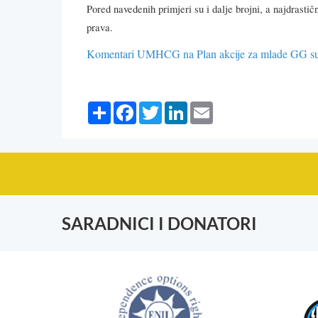
Pored
navedenih
primjeri
su
i
dalje
brojni
,
a
najdrasti
čn
prava.
Komentari UMHCG na Plan akcije za mlade GG su 
Share
Facebook
Twitter
LinkedIn
Email
SARADNICI I DONATORI