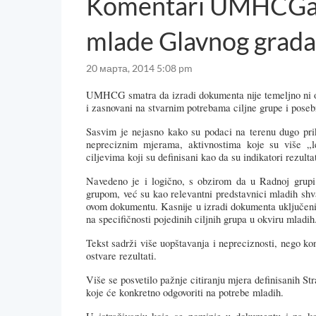
Komentari UMHCGa n
mlade Glavnog grad
20 марта, 2014 5:08 pm
UMHCG smatra da izradi dokumenta nije temeljno ni ozbil
i zasnovani na stvarnim potrebama ciljne grupe i poseb
Sasvim je nejasno kako su podaci na terenu dugo prik
nepreciznim mjerama, aktivnostima koje su više „l
ciljevima koji su definisani kao da su indikatori rezulta
Navedeno
je
i
logi
čno, s obzirom da u Radnoj grupi
grupom, već su kao relevantni predstavnici mladih shv
ovom dokumentu. Kasnije u izradi dokumenta uključeni su
na specifičnosti pojedinih ciljnih grupa u okviru mladih
Tekst
sadr
ž
i
vi
š
e
uop
š
tavanja
i
nepreciznosti
,
nego
ko
ostvare rezultati.
Vi
š
e
se
posvetilo
pa
ž
nje
citiranju
mjera
definisanih
Str
koje
će konkretno odgovoriti na potrebe mladih.