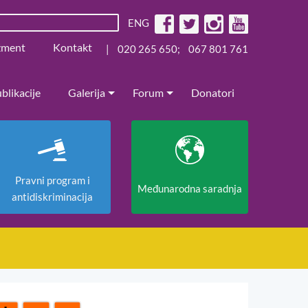
ENG
žment
Kontakt
|
020 265 650
;
067 801 761
blikacije
Galerija
Forum
Donatori
Pravni program i
Međunarodna saradnja
antidiskriminacija