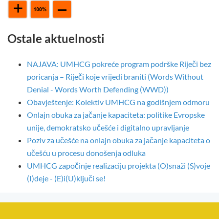
Ostale aktuelnosti
NAJAVA: UMHCG pokreće program podrške Riječi bez
poricanja – Riječi koje vrijedi braniti (Words Without
Denial - Words Worth Defending (WWD))
Obavještenje: Kolektiv UMHCG na godišnjem odmoru
Onlajn obuka za jačanje kapaciteta: politike Evropske
unije, demokratsko učešće i digitalno upravljanje
Poziv za učešće na onlajn obuka za jačanje kapaciteta o
učešću u procesu donošenja odluka
UMHCG započinje realizaciju projekta (O)snaži (S)voje
(I)deje - (E)i(U)ključi se!