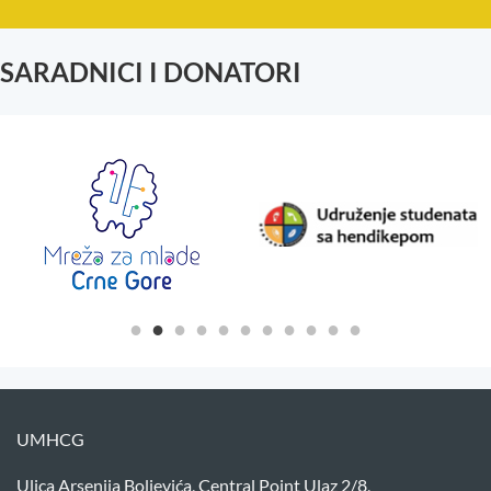
SARADNICI I DONATORI
UMHCG
Ulica Arsenija Boljevića, Central Point Ulaz 2/8,