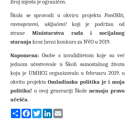
Broj mjesta je ograničen.
Škola se sprovodi u okviru projekta
PonOSIti,
ravnopravni, uključeni!
koji je
podržan od
strane
Ministarstva rada i socijalnog
staranja
kroz Javni konkurs za NVO u 2019.
Napomena:
Osobe s invaliditetom koje su već
jednom učestvovale u Školi samostalnog života
koju je UMHCG organizovalo u februaru 2019. u
okvitu projekta
Omladinska politika je i moja
politika!
u ovoj generaciji Škole
nemaju pravo
učešća
.
Share
Facebook
Twitter
LinkedIn
Email