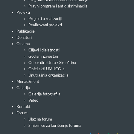
Pravni program i antidiskriminacija
Projekti
Projekti u realizaciji
Realizovani projekti
Publikacije
Donatori
O nama
Ciljevi i djelatnosti
Godišnji izvještaji
Odbor direktora / Skupština
Opšti akti UMHCG-a
Unutrašnja organizacija
Menadžment
Galerija
Galerije fotografija
Video
Kontakt
Forum
Ulaz na forum
Smjernice za korišćenje foruma