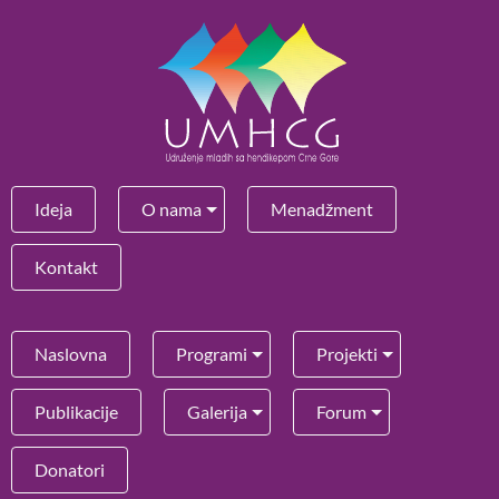
Ideja
O nama
Menadžment
Kontakt
Naslovna
Programi
Projekti
Publikacije
Galerija
Forum
Donatori