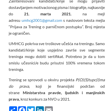
Zainteresovani kandidati/kinje se mogu prijaviti
dostavljanjem motivacionog pisma i biografije, najkasnije
do
21. marta 2021.
na mejl
adresu
umhcg2001@gmail.com
s naslovom teksta mejla
“Prijava za Trening o parničnom postupku”. Broj mjesta
je ograničen.
UMHCG pokriva sve troškove učešća na treningu. Samo
kandidati/kinje koje uspješno završe sve segmente
treninga mogu dobiti sertifikat. Potrebno je da u tom
smislu učesnici/e budu prisutni 100% vremena tokom
treninga.
Trening se sprovodi u okviru projekta
P(O)(S)tupc(I)ma
do prava,
koji je finansijski podržan od
strane
Ministarstva pravde, ljudskih i manjinskih
prava,
kroz konkurs za NVO u 2021.
Share
Facebook
Twitter
LinkedIn
Email