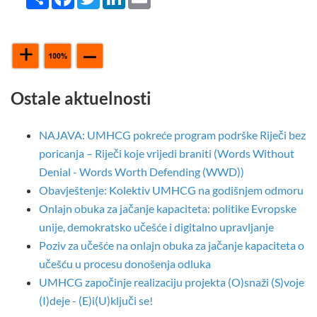
Ostale aktuelnosti
NAJAVA: UMHCG pokreće program podrške Riječi bez
poricanja – Riječi koje vrijedi braniti (Words Without
Denial - Words Worth Defending (WWD))
Obavještenje: Kolektiv UMHCG na godišnjem odmoru
Onlajn obuka za jačanje kapaciteta: politike Evropske
unije, demokratsko učešće i digitalno upravljanje
Poziv za učešće na onlajn obuka za jačanje kapaciteta o
učešću u procesu donošenja odluka
UMHCG započinje realizaciju projekta (O)snaži (S)voje
(I)deje - (E)i(U)ključi se!