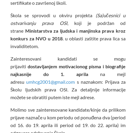
sertifikate o završenoj školi.
Škola se sprovodi u okviru projekta
(Sa)učesnici u
ostvarivanju prava OSI
, koji je podržan od
strane
Ministarstva za ljudska i manjinska prava kroz
konkurs za NVO u 2018
. u oblasti zaštite prava lica sa
invaliditetom.
Zainteresovani kandidati se mogu
prijaviti
dostavljanjem motivacionog pisma i biografije
najkasnije do 1. aprila
na mejl
adresu
umhcg2001@gmail.com
s naznakom: Prijava za
Školu ljudskih prava OSI. Za detaljnije informacije
možete se obratiti putem iste mejl adrese.
Molimo sve zainteresovane kandidate/kinje da prilikom
prijave naznače u kom periodu od ponuđena dva (period
od 16. do 19. aprila ili period od 19. do 22. aprila) im
odgovara održavanje Škole.