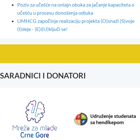
Poziv za učešće na onlajn obuka za jačanje kapaciteta o
učešću u procesu donošenja odluka
UMHCG započinje realizaciju projekta (O)snaži (S)voje
(I)deje - (E)i(U)ključi se!
SARADNICI I DONATORI