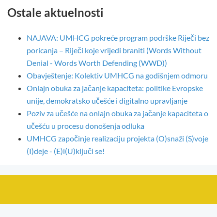
Ostale aktuelnosti
NAJAVA: UMHCG pokreće program podrške Riječi bez
poricanja – Riječi koje vrijedi braniti (Words Without
Denial - Words Worth Defending (WWD))
Obavještenje: Kolektiv UMHCG na godišnjem odmoru
Onlajn obuka za jačanje kapaciteta: politike Evropske
unije, demokratsko učešće i digitalno upravljanje
Poziv za učešće na onlajn obuka za jačanje kapaciteta o
učešću u procesu donošenja odluka
UMHCG započinje realizaciju projekta (O)snaži (S)voje
(I)deje - (E)i(U)ključi se!