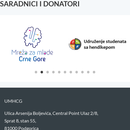
SARADNICI I DONATORI
UMHCG
Ulica Arsenija Boljevića, Central Point Ulaz 2/8,
Sprat 8, stan 55,
81000 Podgorica