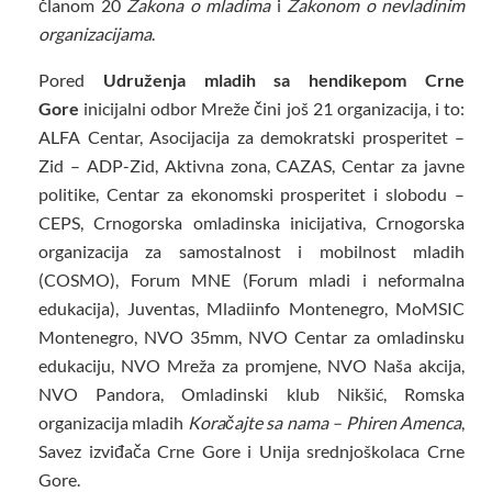
članom 20
Zakona o mladima
i
Zakonom o nevladinim
organizacijama
.
Pored
Udruženja mladih sa hendikepom Crne
Gore
inicijalni odbor Mreže čini još 21 organizacija, i to:
ALFA Centar, Asocijacija za demokratski prosperitet –
Zid – ADP-Zid, Aktivna zona, CAZAS, Centar za javne
politike, Centar za ekonomski prosperitet i slobodu –
CEPS, Crnogorska omladinska inicijativa, Crnogorska
organizacija za samostalnost i mobilnost mladih
(COSMO), Forum MNE (Forum mladi i neformalna
edukacija), Juventas, Mladiinfo Montenegro, MoMSIC
Montenegro, NVO 35mm, NVO Centar za omladinsku
edukaciju, NVO Mreža za promjene, NVO Naša akcija,
NVO Pandora, Omladinski klub Nikšić, Romska
organizacija mladih
Koračajte sa nama – Phiren Amenca
,
Savez izviđača Crne Gore i Unija srednjoškolaca Crne
Gore.