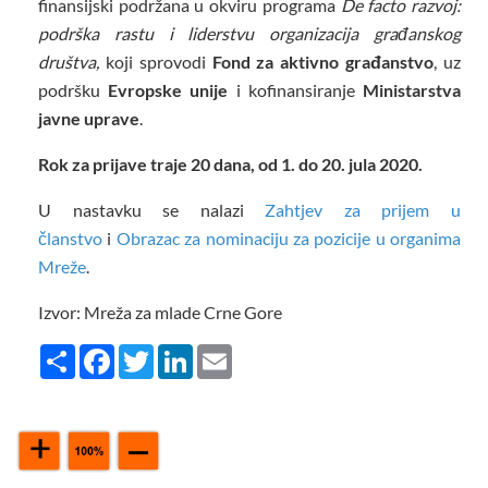
finansijski podržana u okviru programa
De facto razvoj:
podrška rastu i liderstvu organizacija građanskog
društva,
koji sprovodi
Fond za aktivno građanstvo
, uz
podršku
Evropske unije
i kofinansiranje
Ministarstva
javne uprave
.
Rok za prijave traje 20 dana, od 1. do 20. jula 2020.
U nastavku se nalazi
Zahtjev za prijem u
članstvo
i
Obrazac za nominaciju za pozicije u organima
Mreže
.
Izvor: Mreža za mlade Crne Gore
Share
Facebook
Twitter
LinkedIn
Email