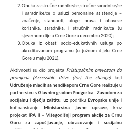
Obuka za stručne radnike/ce, stručne saradnike/ce
i saradnike/ce o usluzi personalne asistencije –
značenje, standardi, uloge, prava i obaveze
korisnika, saradnika, i stručnih radnika/ca (u
sjevernom dijelu Crne Gore u decembru 2020);
Obuka iz obasti socio-edukativnih usluga po
akreditovanom programu (u južnom dijelu Crne
Gore u maju 2021).
Aktivnosti su dio projekta
Pristupačnim prevozom do
promjena (Accessible drive (for) the change)
koji
Udruženje mladih sa hendikepom Crne Gore
realizuje
u
partnerstvu s
Glavnim gradom Podgorica
i
Zavodom za
socijalnu i dječju zaštitu,
uz podršku
Evropske unije
i
kofinansiranje
Ministarstva javne uprave
, kroz
projekat
IPA II – Višegodišnji program akcije za Crnu
Goru za zapošljavanje, obrazovanje i socijalnu