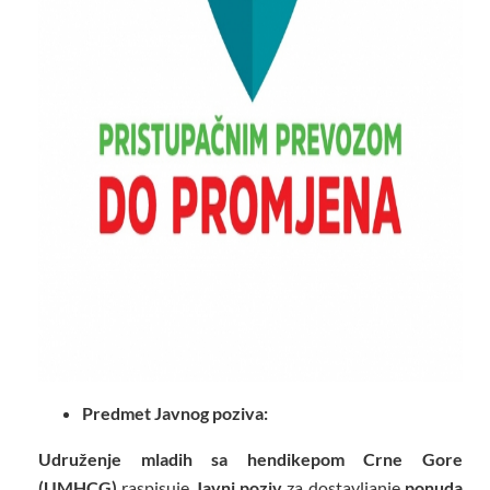
Predmet Javnog poziva:
Udruženje mladih sa hendikepom Crne Gore
(UMHCG)
raspisuje
Javni poziv
za dostavljanje
ponuda