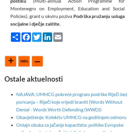
politiku
(Multi-annual Action Programme for
Montenegro on Employment, Education and Social
Policies), grant u okviru poziva
Podrška pružanju usluga
socijalne i dječje zaštite.
Share
Facebook
Twitter
LinkedIn
Email
Ostale aktuelnosti
NAJAVA: UMHCG pokreće program podrške Riječi bez
poricanja – Riječi koje vrijedi braniti (Words Without
Denial - Words Worth Defending (WWD))
Obavještenje: Kolektiv UMHCG na godišnjem odmoru
Onlajn obuka za jačanje kapaciteta: politike Evropske