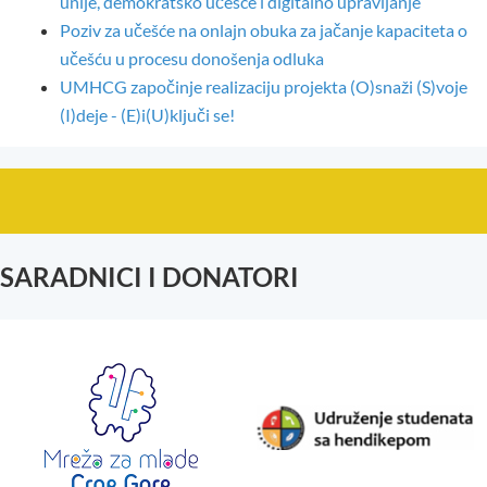
unije, demokratsko učešće i digitalno upravljanje
Poziv za učešće na onlajn obuka za jačanje kapaciteta o
učešću u procesu donošenja odluka
UMHCG započinje realizaciju projekta (O)snaži (S)voje
(I)deje - (E)i(U)ključi se!
SARADNICI I DONATORI