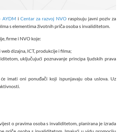
 – AYDM
i
Centar za razvoj NVO
raspisuju javni poziv za
lma s elementima životnih priča osoba s invaliditetom.
je, firme i NVO koje:
 web dizajna, ICT, produkcije i filma;
iditetom, uključujući poznavanje principa ljudskih prava
i će imati oni ponuđači koji ispunjavaju oba uslova. Uz
aktivnosti.
 svijest o pravima osoba s invaliditetom, planirana je izrada
e priče osoba s invaliditetom. Imajući u vidu promociju