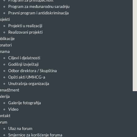
Program za pristupačnost
Program za međunarodnu saradnju
Pravni program i antidiskriminacija
ojekti
Projekti u realizaciji
Realizovani projekti
blikacije
natori
 nama
Ciljevi i djelatnosti
Godišnji izvještaji
Odbor direktora / Skupština
Opšti akti UMHCG-a
Unutrašnja organizacija
enadžment
lerija
Galerije fotografija
Video
ntakt
orum
Ulaz na forum
Smjernice za korišćenje foruma