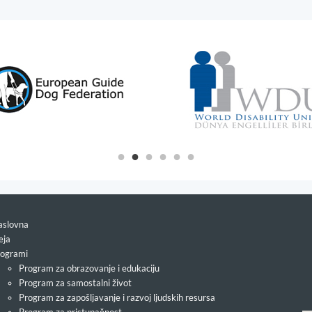
slovna
eja
ogrami
Program za obrazovanje i edukaciju
Program za samostalni život
Program za zapošljavanje i razvoj ljudskih resursa