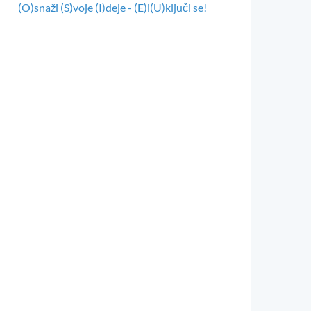
(O)snaži (S)voje (I)deje - (E)i(U)ključi se!