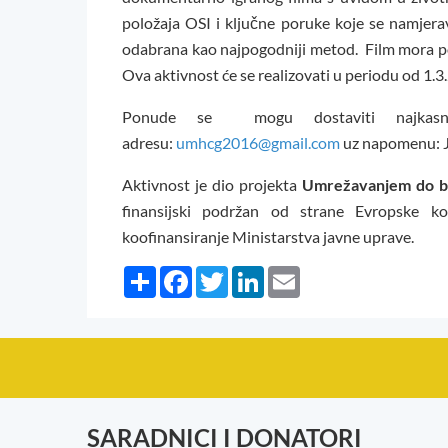
položaja OSI i ključne poruke koje se namjerav
odabrana kao najpogodniji metod. Film mora pore
Ova aktivnost će se realizovati u periodu od 1.
Ponude se mogu dostaviti najkasni
adresu:
umhcg2016@gmail.com
uz napomenu: J
Aktivnost je dio projekta
Umrežavanjem do bo
finansijski podržan od strane Evropske k
koofinansiranje Ministarstva javne uprave.
Share
Facebook
Twitter
LinkedIn
Email
SARADNICI I DONATORI