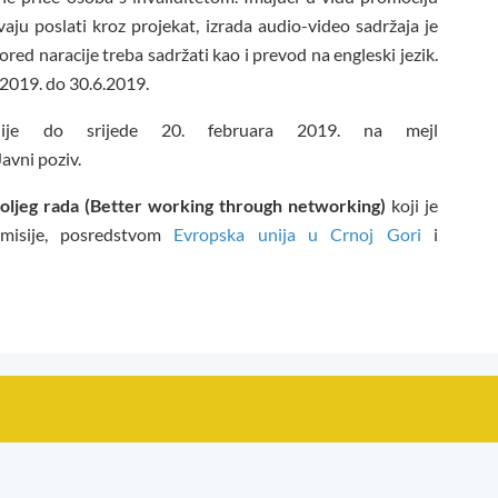
aju poslati kroz projekat, izrada audio-video sadržaja je
d naracije treba sadržati kao i prevod na engleski jezik.
3.2019. do 30.6.2019.
je do srijede 20. februara 2019. na mejl
avni poziv.
ljeg rada (Better working through networking)
koji je
omisije, posredstvom
Evropska unija u Crnoj Gori
i