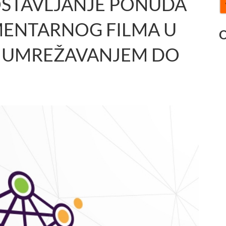
DOSTAVLJANJE PONUDA
MENTARNOG FILMA U
O
A UMREŽAVANJEM DO