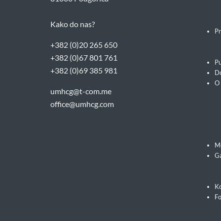
Kako do nas?
Pr
+382 (0)20 265 650
+382 (0)67 801 761
Pu
+382 (0)69 385 981
Do
O
umhcg@t-com.me
office@umhcg.com
M
Ga
Ko
F