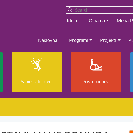
Ideja
O nama
Menad
Naslovna
Programi
Projekti
Pu
Samostalni život
Pristupačnost