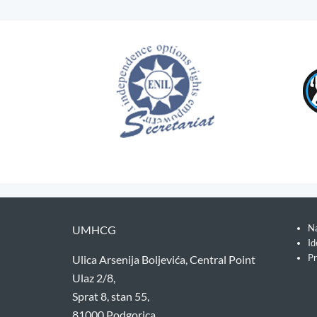
Na
UMHCG
Id
Pr
Ulica Arsenija Boljevića, Central Point
Ulaz 2/8,
Sprat 8, stan 55,
81000 Podgorica