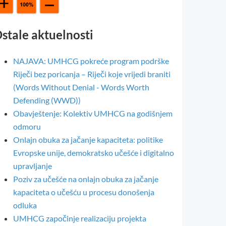
stale aktuelnosti
NAJAVA: UMHCG pokreće program podrške
Riječi bez poricanja – Riječi koje vrijedi braniti
(Words Without Denial - Words Worth
Defending (WWD))
Obavještenje: Kolektiv UMHCG na godišnjem
odmoru
Onlajn obuka za jačanje kapaciteta: politike
Evropske unije, demokratsko učešće i digitalno
upravljanje
Poziv za učešće na onlajn obuka za jačanje
kapaciteta o učešću u procesu donošenja
odluka
UMHCG započinje realizaciju projekta