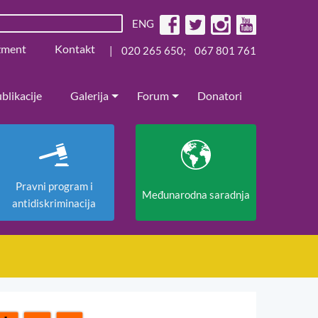
ENG
žment
Kontakt
|
020 265 650
;
067 801 761
blikacije
Galerija
Forum
Donatori
Pravni program i
Međunarodna saradnja
antidiskriminacija