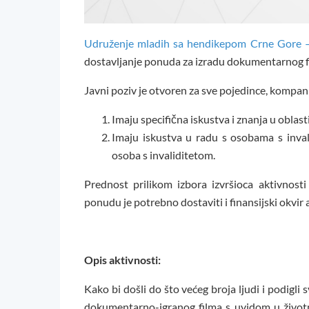
Udruženje mladih sa hendikepom Crne Gore
dostavljanje ponuda za izradu dokumentarnog fi
Javni poziv je otvoren za sve pojedince, kompani
Imaju specifična iskustva i znanja u oblasti
Imaju iskustva u radu s osobama s inval
osoba s invaliditetom.
Prednost prilikom izbora izvršioca aktivnost
ponudu je potrebno dostaviti i finansijski okvir 
Opis aktivnosti:
Kako bi došli do što većeg broja ljudi i podigli
dokumentarno-igranog filma s uvidom u životn