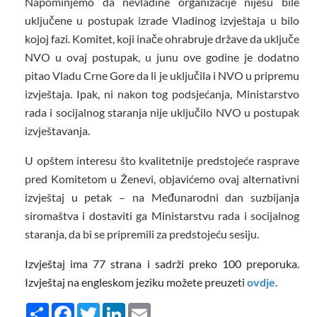
Napominjemo da nevladine organizacije nijesu bile
uključene u postupak izrade Vladinog izvještaja u bilo
kojoj fazi. Komitet, koji inače ohrabruje države da uključe
NVO u ovaj postupak, u junu ove godine je dodatno
pitao Vladu Crne Gore da li je uključila i NVO u pripremu
izvještaja. Ipak, ni nakon tog podsjećanja, Ministarstvo
rada i socijalnog staranja nije uključilo NVO u postupak
izvještavanja.
U opštem interesu što kvalitetnije predstojeće rasprave
pred Komitetom u Ženevi, objavićemo ovaj alternativni
izvještaj u petak – na Međunarodni dan suzbijanja
siromaštva i dostaviti ga Ministarstvu rada i socijalnog
staranja, da bi se pripremili za predstojeću sesiju.
Izvještaj ima 77 strana i sadrži preko 100 preporuka.
Izvještaj na engleskom jeziku možete preuzeti
ovdje
.
Share
Facebook
Twitter
LinkedIn
Email