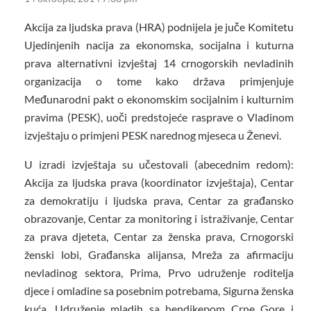
Akcija za ljudska prava (HRA) podnijela je juče Komitetu
Ujedinjenih nacija za ekonomska, socijalna i kuturna
prava alternativni izvještaj 14 crnogorskih nevladinih
organizacija o tome kako država primjenjuje
Međunarodni pakt o ekonomskim socijalnim i kulturnim
pravima (PESK), uoči predstojeće rasprave o Vladinom
izvještaju o primjeni PESK narednog mjeseca u Ženevi.
U izradi izvještaja su učestovali (abecednim redom):
Akcija za ljudska prava (koordinator izvještaja), Centar
za demokratiju i ljudska prava, Centar za građansko
obrazovanje, Centar za monitoring i istraživanje, Centar
za prava djeteta, Centar za ženska prava, Crnogorski
ženski lobi, Građanska alijansa, Mreža za afirmaciju
nevladinog sektora, Prima, Prvo udruženje roditelja
djece i omladine sa posebnim potrebama, Sigurna ženska
kuća, Udruženje mladih sa hendikepom Crne Gore i