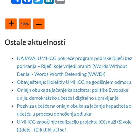
Ostale aktuelnosti
NAJAVA: UMHCG pokreće program podrške Riječi bez
poricanja – Riječi koje vrijedi braniti (Words Without
Denial - Words Worth Defending (WWD))
Obavještenje: Kolektiv UMHCG na godišnjem odmoru
Onlajn obuka za jačanje kapaciteta: politike Evropske
unije, demokratsko učešće i digitalno upravljanje
Poziv za učešće na onlajn obuka za jačanje kapaciteta o
učešću u procesu donošenja odluka
UMHCG započinje realizaciju projekta (O)snaži (S)voje
(I)deje - (E)i(U)ključi se!