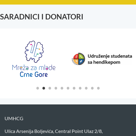
SARADNICI I DONATORI
UMHCG
Ulica Arsenija Boljevića, Central Point Ulaz 2/8,