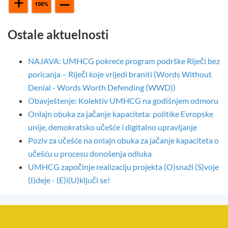
Ostale aktuelnosti
NAJAVA: UMHCG pokreće program podrške Riječi bez
poricanja – Riječi koje vrijedi braniti (Words Without
Denial - Words Worth Defending (WWD))
Obavještenje: Kolektiv UMHCG na godišnjem odmoru
Onlajn obuka za jačanje kapaciteta: politike Evropske
unije, demokratsko učešće i digitalno upravljanje
Poziv za učešće na onlajn obuka za jačanje kapaciteta o
učešću u procesu donošenja odluka
UMHCG započinje realizaciju projekta (O)snaži (S)voje
(I)deje - (E)i(U)ključi se!