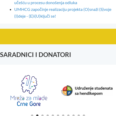
učešću u procesu donošenja odluka
UMHCG započinje realizaciju projekta (O)snaži (S)voje
(I)deje - (E)i(U)ključi se!
SARADNICI I DONATORI