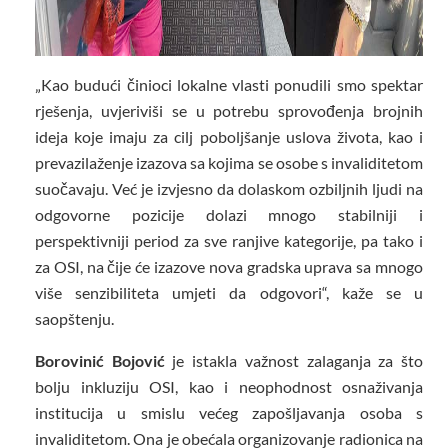
„Kao budući činioci lokalne vlasti ponudili smo spektar
rješenja, uvjeriviši se u potrebu sprovođenja brojnih
ideja koje imaju za cilj poboljšanje uslova života, kao i
prevazilaženje izazova sa kojima se osobe s invaliditetom
suočavaju. Već je izvjesno da dolaskom ozbiljnih ljudi na
odgovorne pozicije dolazi mnogo stabilniji i
perspektivniji period za sve ranjive kategorije, pa tako i
za OSI, na čije će izazove nova gradska uprava sa mnogo
više senzibiliteta umjeti da odgovori“, kaže se u
saopštenju.
Borovinić Bojović
je istakla važnost zalaganja za što
bolju inkluziju OSI, kao i neophodnost osnaživanja
institucija u smislu većeg zapošljavanja osoba s
invaliditetom. Ona je obećala organizovanje radionica na