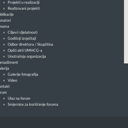
Projekti u realizaciji
Realizovani projekti
blikacije
natori
 nama
Ciljevi i djelatnosti
Godišnji izvještaji
Odbor direktora / Skupština
Opšti akti UMHCG-a
Unutrašnja organizacija
enadžment
lerija
Galerije fotografija
Video
ntakt
orum
Ulaz na forum
Smjernice za korišćenje foruma