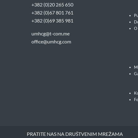
+382 (0)20 265 650
+382 (0)67 801 761
Pu
+382 (0)69 385 981
Do
O
umhcg@t-com.me
office@umhcg.com
M
Ga
Ko
F
PRATITE NAS NA DRUŠTVENIM MREŽAMA