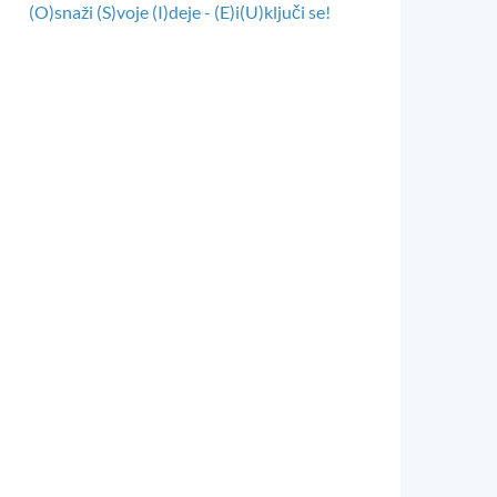
(O)snaži (S)voje (I)deje - (E)i(U)ključi se!