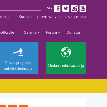
ENG
žment
Kontakt
|
020 265 650
;
067 801 761
blikacije
Galerija
Forum
Donatori
Pravni program i
Međunarodna saradnja
antidiskriminacija