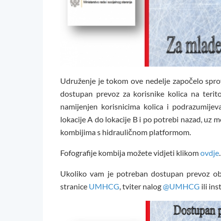
Udruženje je tokom ove nedelje započelo sprov
dostupan prevoz za korisnike kolica na terit
namijenjen korisnicima kolica i podrazumije
lokacije A do lokacije B i po potrebi nazad, uz 
kombijima s hidrauličnom platformom.
Fofografije kombija možete vidjeti klikom
ovdje
Ukoliko vam je potreban dostupan prevoz o
stranice
UMHCG
, tviter nalog
@UMHCG
ili in