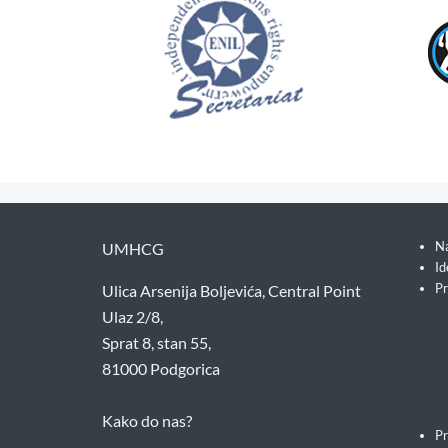
Na
UMHCG
Id
Pr
Ulica Arsenija Boljevića, Central Point
Ulaz 2/8,
Sprat 8, stan 55,
81000 Podgorica
Kako do nas?
Pr