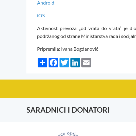
Android:
iOS
Aktivnost prevoza „od vrata do vrata“ je di
podržanog od strane Ministarstva rada i socija
Pripremila: Ivana Bogdanović
Share
Facebook
Twitter
LinkedIn
Email
SARADNICI I DONATORI