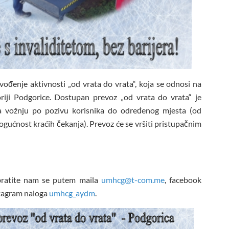
ođenje aktivnosti „od vrata do vrata“, koja se odnosi na
oriji Podgorice. Dostupan prevoz „od vrata do vrata“ je
va vožnju po pozivu korisnika do određenog mjesta (od
mogućnost kraćih čekanja). Prevoz će se vršiti pristupačnim
.
bratite nam se putem maila
umhcg@t-com.me
, facebook
stagram naloga
umhcg_aydm
.