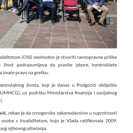
aliditetom (OSI) neohodno je stvoriti ravnopravne prilike
 život podrazumijeva da pravite izbore, kontrolišete
da imate pravo na grešku.
stalnog života, koji je danas u Podgorici obilježilo
MHCG), uz podršku Ministarstva finansija i socijalnog
i.
vić,
rekao je da crnogorsko zakonodavstvo u suprotnosti
osoba s invaliditetom, koju je Vlada ratifikovala 2009.
zbog njihovog oštećenja.