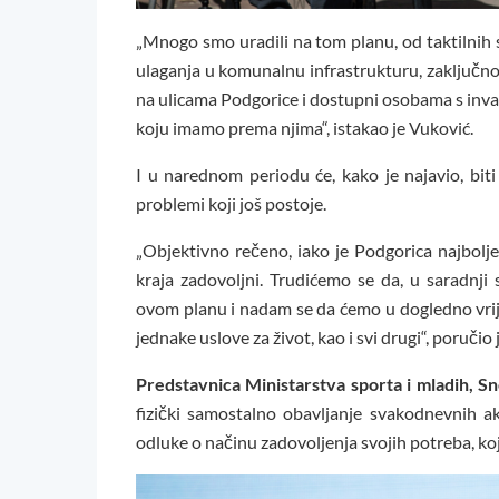
„Mnogo smo uradili na tom planu, od taktilnih s
ulaganja u komunalnu infrastrukturu, zaključno
na ulicama Podgorice i dostupni osobama s inv
koju imamo prema njima“, istakao je Vuković.
I u narednom periodu će, kako je najavio, biti 
problemi koji još postoje.
„Objektivno rečeno, iako je Podgorica najbolj
kraja zadovoljni. Trudićemo se da, u saradnji
ovom planu i nadam se da ćemo u dogledno vrij
jednake uslove za život, kao i svi drugi“, poručio 
Predstavnica Ministarstva sporta i mladih, S
fizički samostalno obavljanje svakodnevnih 
odluke o načinu zadovoljenja svojih potreba, ko