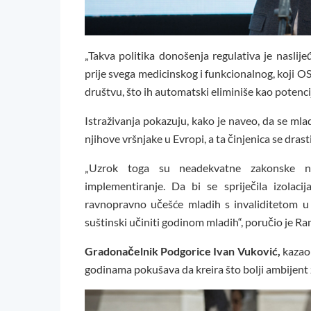
„Takva politika donošenja regulativa je naslij
prije svega medicinskog i funkcionalnog, koji O
društvu, što ih automatski eliminiše kao potenci
Istraživanja pokazuju, kako je naveo, da se ml
njihove vršnjake u Evropi, a ta činjenica se dras
„Uzrok toga su neadekvatne zakonske nor
implementiranje. Da bi se spriječila izolac
ravnopravno učešće mladih s invaliditetom u
suštinski učiniti godinom mladih“, poručio je Ran
Gradonačelnik Podgorice Ivan Vuković,
kazao 
godinama pokušava da kreira što bolji ambijent 