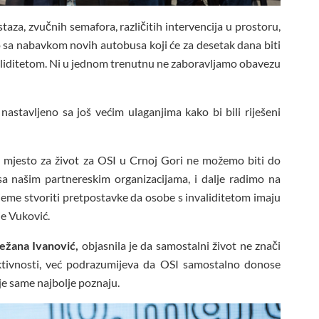
taza, zvučnih semafora, različitih intervencija u prostoru,
 sa nabavkom novih autobusa koji će za desetak dana biti
aliditetom. Ni u jednom trenutnu ne zaboravljamo obavezu
nastavljeno sa još većim ulaganjima kako bi bili riješeni
e mjesto za život za OSI u Crnoj Gori ne možemo biti do
 sa našim partnereskim organizacijama, i dalje radimo na
eme stvoriti pretpostavke da osobe s invaliditetom imaju
je Vuković.
nežana Ivanović,
objasnila je da samostalni život ne znači
aktivnosti, već podrazumijeva da OSI samostalno donose
je same najbolje poznaju.