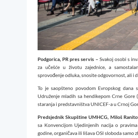
Podgorica, PR pres servis –
Svakoj osobi s inv
za učešće u životu zajednice, a samostalan
sprovođenje odluka, snosite odgovornost, ali i 
To je saopšteno povodom Evropskog dana samo
Udruženje mladih sa hendikepom Crne Gore (U
staranja i predstavništva UNICEF-a u Crnoj Gor
Predsjednik Skupštine UMHCG, Miloš Ranito
sa Konvencijom Ujedinjenih nacija o pravima 
godine, organičava ili lišava OSI sloboda samo 