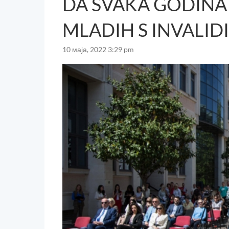
DA SVAKA GODINA
MLADIH S INVALI
10 маја, 2022 3:29 pm