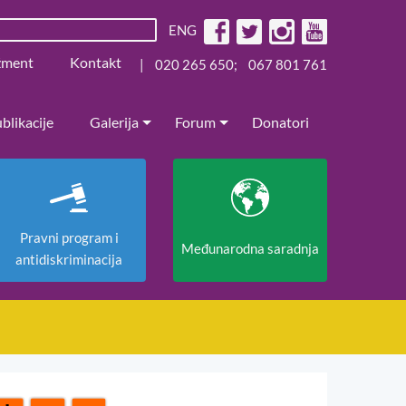
ENG
žment
Kontakt
|
020 265 650
;
067 801 761
blikacije
Galerija
Forum
Donatori
Pravni program i
Međunarodna saradnja
antidiskriminacija