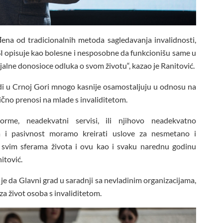
eđena od tradicionalnih metoda sagledavanja invalidnosti,
SI opisuje kao bolesne i nesposobne da funkcionišu same u
jalne donosioce odluka o svom životu“, kazao je Ranitović.
adi u Crnoj Gori mnogo kasnije osamostaljuju u odnosu na
tično prenosi na mlade s invaliditetom.
me, neadekvatni servisi, ili njihovo neadekvatno
ija i pasivnost moramo kreirati uslove za nesmetano i
 svim sferama života i ovu kao i svaku narednu godinu
itović.
je da Glavni grad u saradnji sa nevladinim organizacijama,
za život osoba s invaliditetom.