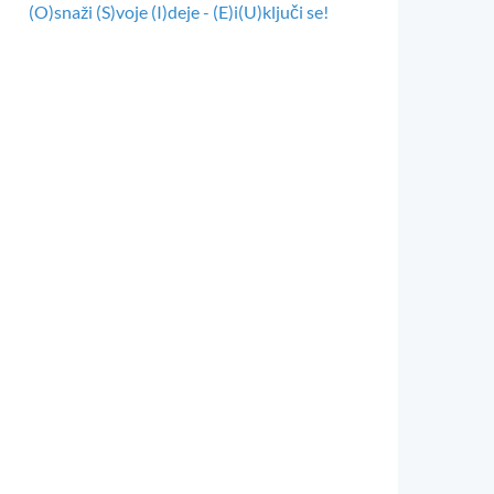
(O)snaži (S)voje (I)deje - (E)i(U)ključi se!