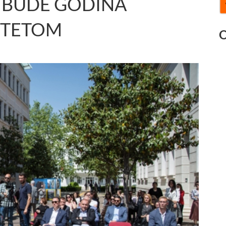
 BUDE GODINA
DITETOM
O