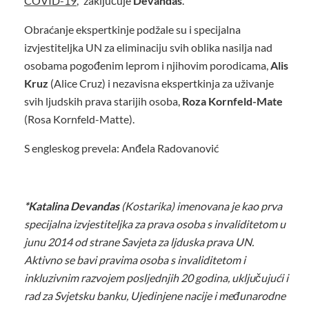
COVID-19
,” zaključuje
Devandas
.
Obraćanje ekspertkinje podžale su i specijalna
izvjestiteljka UN za eliminaciju svih oblika nasilja nad
osobama pogođenim leprom i njihovim porodicama,
Alis
Kruz
(Alice Cruz) i nezavisna ekspertkinja za uživanje
svih ljudskih prava starijih osoba,
Roza Kornfeld-Mate
(Rosa Kornfeld-Matte).
S engleskog prevela: Anđela Radovanović
*Katalina Devandas
(Kostarika) imenovana je kao prva
specijalna izvjestiteljka za prava osoba s invaliditetom u
junu 2014 od strane Savjeta za ljduska prava UN.
Aktivno se bavi pravima osoba s invaliditetom i
inkluzivnim razvojem posljednjih 20 godina, uključujući i
rad za Svjetsku banku, Ujedinjene nacije i međunarodne