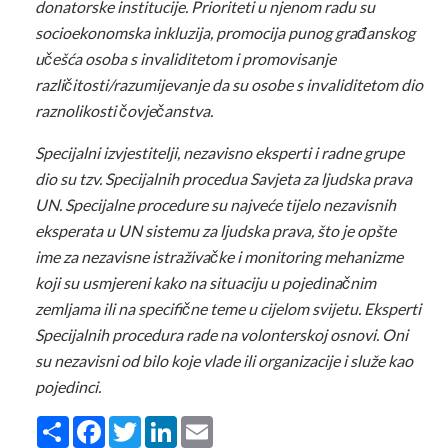
donatorske institucije. Prioriteti u njenom radu su
socioekonomska inkluzija, promocija punog građanskog
učešća osoba s invaliditetom i promovisanje
različitosti/razumijevanje da su osobe s invaliditetom dio
raznolikosti čovječanstva.
Specijalni izvjestitelji, nezavisno eksperti i radne grupe
dio su tzv. Specijalnih procedua Savjeta za ljudska prava
UN. Specijalne procedure su najveće tijelo nezavisnih
eksperata u UN sistemu za ljudska prava, što je opšte
ime za nezavisne istraživačke i monitoring mehanizme
koji su usmjereni kako na situaciju u pojedinačnim
zemljama ili na specifične teme u cijelom svijetu. Eksperti
Specijalnih procedura rade na volonterskoj osnovi. Oni
su nezavisni od bilo koje vlade ili organizacije i služe kao
pojedinci.
Share
Facebook
Twitter
LinkedIn
Email