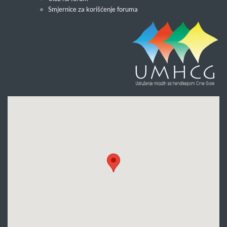
Smjernice za korišćenje foruma