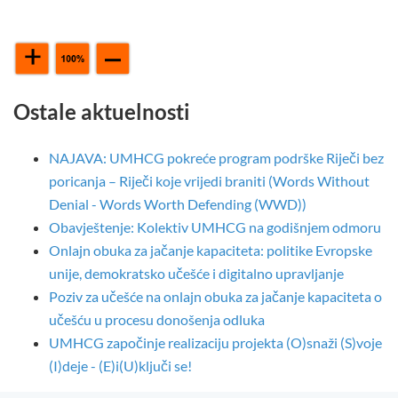
Ostale aktuelnosti
NAJAVA: UMHCG pokreće program podrške Riječi bez
poricanja – Riječi koje vrijedi braniti (Words Without
Denial - Words Worth Defending (WWD))
Obavještenje: Kolektiv UMHCG na godišnjem odmoru
Onlajn obuka za jačanje kapaciteta: politike Evropske
unije, demokratsko učešće i digitalno upravljanje
Poziv za učešće na onlajn obuka za jačanje kapaciteta o
učešću u procesu donošenja odluka
UMHCG započinje realizaciju projekta (O)snaži (S)voje
(I)deje - (E)i(U)ključi se!