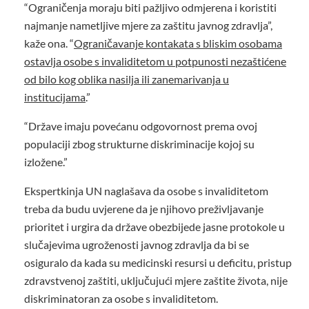
“Ograničenja moraju biti pažljivo odmjerena i koristiti
najmanje nametljive mjere za zaštitu javnog zdravlja”,
kaže ona. “
Ograničavanje kontakata s bliskim osobama
ostavlja osobe s invaliditetom u potpunosti nezaštićene
od bilo kog oblika nasilja ili zanemarivanja u
institucijama
.”
“Države imaju povećanu odgovornost prema ovoj
populaciji zbog strukturne diskriminacije kojoj su
izložene.”
Ekspertkinja UN naglašava da osobe s invaliditetom
treba da budu uvjerene da je njihovo preživljavanje
prioritet i urgira da države obezbijede jasne protokole u
slučajevima ugroženosti javnog zdravlja da bi se
osiguralo da kada su medicinski resursi u deficitu, pristup
zdravstvenoj zaštiti, uključujući mjere zaštite života, nije
diskriminatoran za osobe s invaliditetom.