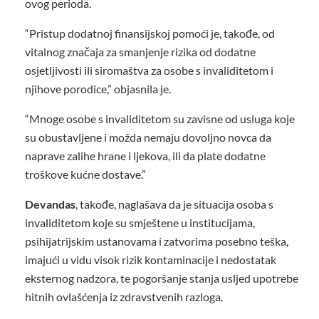
ovog perioda.
“Pristup dodatnoj finansijskoj pomoći je, takođe, od
vitalnog značaja za smanjenje rizika od dodatne
osjetljivosti ili siromaštva za osobe s invaliditetom i
njihove porodice,” objasnila je.
“Mnoge osobe s invaliditetom su zavisne od usluga koje
su obustavljene i možda nemaju dovoljno novca da
naprave zalihe hrane i ljekova, ili da plate dodatne
troškove kućne dostave.”
Devandas
, takođe, naglašava da je situacija osoba s
invaliditetom koje su smještene u institucijama,
psihijatrijskim ustanovama i zatvorima posebno teška,
imajući u vidu visok rizik kontaminacije i nedostatak
eksternog nadzora, te pogoršanje stanja usljed upotrebe
hitnih ovlašćenja iz zdravstvenih razloga.