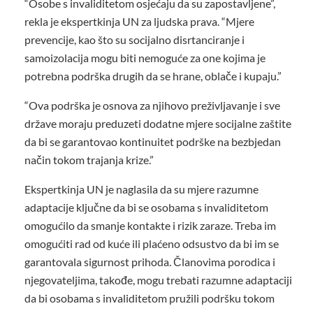
“Osobe s invaliditetom osjećaju da su zapostavljene”,
rekla je ekspertkinja UN za ljudska prava. “Mjere
prevencije, kao što su socijalno disrtanciranje i
samoizolacija mogu biti nemoguće za one kojima je
potrebna podrška drugih da se hrane, oblače i kupaju.”
“Ova podrška je osnova za njihovo preživljavanje i sve
države moraju preduzeti dodatne mjere socijalne zaštite
da bi se garantovao kontinuitet podrške na bezbjedan
način tokom trajanja krize.”
Ekspertkinja UN je naglasila da su mjere razumne
adaptacije ključne da bi se osobama s invaliditetom
omogućilo da smanje kontakte i rizik zaraze. Treba im
omogućiti rad od kuće ili plaćeno odsustvo da bi im se
garantovala sigurnost prihoda. Članovima porodica i
njegovateljima, takođe, mogu trebati razumne adaptaciji
da bi osobama s invaliditetom pružili podršku tokom