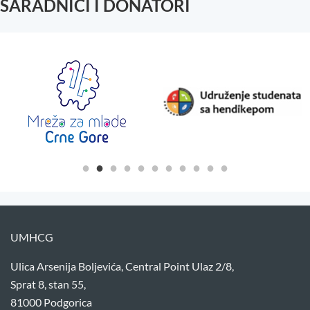
SARADNICI I DONATORI
UMHCG
Ulica Arsenija Boljevića, Central Point Ulaz 2/8,
Sprat 8, stan 55,
81000 Podgorica