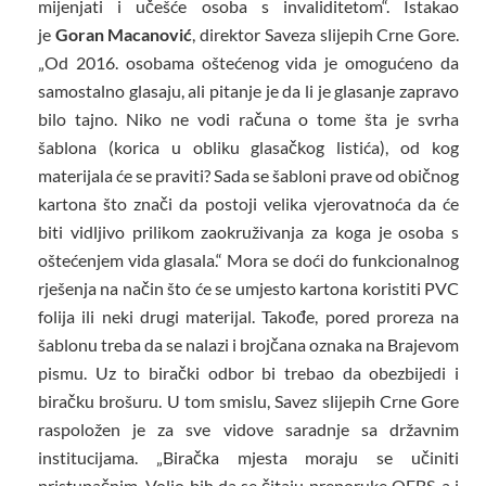
mijenjati i učešće osoba s invaliditetom“. Istakao
je
Goran Macanović
, direktor Saveza slijepih Crne Gore.
„Od 2016. osobama oštećenog vida je omogućeno da
samostalno glasaju, ali pitanje je da li je glasanje zapravo
bilo tajno. Niko ne vodi računa o tome šta je svrha
šablona (korica u obliku glasačkog listića), od kog
materijala će se praviti? Sada se šabloni prave od običnog
kartona što znači da postoji velika vjerovatnoća da će
biti vidljivo prilikom zaokruživanja za koga je osoba s
oštećenjem vida glasala.“ Mora se doći do funkcionalnog
rješenja na način što će se umjesto kartona koristiti PVC
folija ili neki drugi materijal. Takođe, pored proreza na
šablonu treba da se nalazi i brojčana oznaka na Brajevom
pismu. Uz to birački odbor bi trebao da obezbijedi i
biračku brošuru. U tom smislu, Savez slijepih Crne Gore
raspoložen je za sve vidove saradnje sa državnim
institucijama. „Biračka mjesta moraju se učiniti
pristupačnim. Volio bih da se čitaju preporuke OEBS-a i