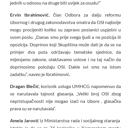
jednih u odnosu na druge biti uvijek za osudu!“
Ervin Ibrahimović
, član Odbora za dalju reformu
izbornog i drugog zakonodavstva smatra da OSI najbolje
mogu procijeniti koliko su zapravo poslanici uspješni u
svom poslu. „Danas smo prije svega ljudi a ne pozicija ili
opozicija. Doprinos koji Skupština može dati je da se na
primjer dva puta održavaju tematske sjednice, da
mijenjamo zakone, olakšavamo uslove i na taj način da
doprinosimo položaju OSI. Dakle svi smo na istom
zadatku“, naveo je Ibrahimović.
Dragan Blečić
, korisnik usluga UMHCG napomenuo da
se narušavala tajnost glasanja. „Veliki broj OSI zbog
nepristupačnosti nije mogao izaći na izbore , glasačka
prava su se narušavala“.
Amela Jarović
iz Ministarstva rada i socijalnog staranja
istakla je da se za 74 korisnika u Komanskom mostu