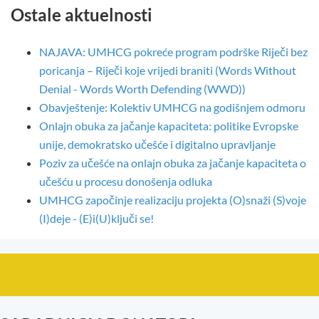
Ostale aktuelnosti
NAJAVA: UMHCG pokreće program podrške Riječi bez
poricanja – Riječi koje vrijedi braniti (Words Without
Denial - Words Worth Defending (WWD))
Obavještenje: Kolektiv UMHCG na godišnjem odmoru
Onlajn obuka za jačanje kapaciteta: politike Evropske
unije, demokratsko učešće i digitalno upravljanje
Poziv za učešće na onlajn obuka za jačanje kapaciteta o
učešću u procesu donošenja odluka
UMHCG započinje realizaciju projekta (O)snaži (S)voje
(I)deje - (E)i(U)ključi se!