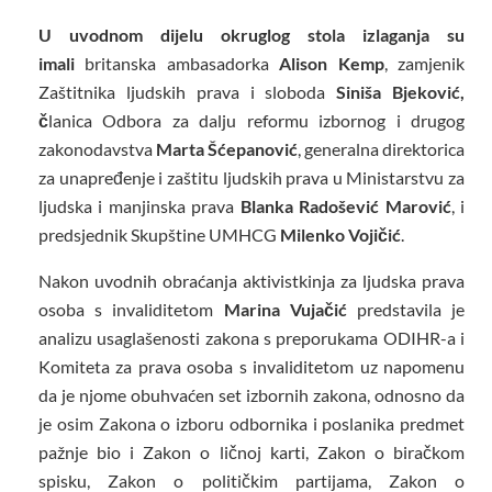
U uvodnom dijelu okruglog stola izlaganja su
imali
britanska ambasadorka
Alison Kemp
, zamjenik
Zaštitnika ljudskih prava i sloboda
Siniša Bjeković,
č
lanica Odbora za dalju reformu izbornog i drugog
zakonodavstva
Marta Šćepanović
, generalna direktorica
za unapređenje i zaštitu ljudskih prava u Ministarstvu za
ljudska i manjinska prava
Blanka Radošević Marović
, i
predsjednik Skupštine UMHCG
Milenko Vojičić
.
Nakon uvodnih obraćanja aktivistkinja za ljudska prava
osoba s invaliditetom
Marina Vujačić
predstavila je
analizu usaglašenosti zakona s preporukama ODIHR-a i
Komiteta za prava osoba s invaliditetom uz napomenu
da je njome obuhvaćen set izbornih zakona, odnosno da
je osim Zakona o izboru odbornika i poslanika predmet
pažnje bio i Zakon o ličnoj karti, Zakon o biračkom
spisku, Zakon o političkim partijama, Zakon o