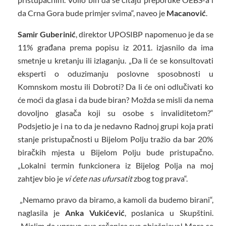
da Crna Gora bude primjer svima“, naveo je
Macanović
.
Samir Guberinić
, direktor UPOSIBP napomenuo je da se
11% građana prema popisu iz 2011. izjasnilo da ima
smetnje u kretanju ili izlaganju. „Da li će se konsultovati
eksperti o oduzimanju poslovne sposobnosti u
Komnskom mostu ili Dobroti? Da li će oni odlučivati ko
će moći da glasa i da bude biran? Možda se misli da nema
dovoljno glasača koji su osobe s invaliditetom?“
Podsjetio je i na to da je nedavno Radnoj grupi koja prati
stanje pristupačnosti u Bijelom Polju tražio da bar 20%
biračkih mjesta u Bijelom Polju bude pristupačno.
„Lokalni termin funkcionera iz Bijelog Polja na moj
zahtjev bio je
vi ćete nas ufursatit
zbog tog prava“.
„Nemamo pravo da biramo, a kamoli da budemo birani“,
naglasila je
Anka Vukićević
, poslanica u Skupštini.
„Mislim da upravo ova rečenica sve objašnjava! Mora se