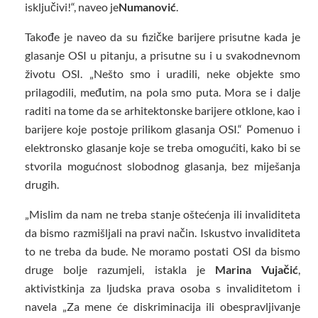
isključivi!“, naveo je
Numanović
.
Takođe je naveo da su fizičke barijere prisutne kada je
glasanje OSI u pitanju, a prisutne su i u svakodnevnom
životu OSI. „Nešto smo i uradili, neke objekte smo
prilagodili, međutim, na pola smo puta. Mora se i dalje
raditi na tome da se arhitektonske barijere otklone, kao i
barijere koje postoje prilikom glasanja OSI.“ Pomenuo i
elektronsko glasanje koje se treba omogućiti, kako bi se
stvorila mogućnost slobodnog glasanja, bez miješanja
drugih.
„Mislim da nam ne treba stanje oštećenja ili invaliditeta
da bismo razmišljali na pravi način. Iskustvo invaliditeta
to ne treba da bude. Ne moramo postati OSI da bismo
druge bolje razumjeli, istakla je
Marina Vujačić
,
aktivistkinja za ljudska prava osoba s invaliditetom i
navela „Za mene će diskriminacija ili obespravljivanje