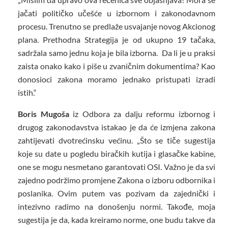
jačati političko učešće u izbornom i zakonodavnom
procesu. Trenutno se predlaže usvajanje novog Akcionog
plana. Prethodna Strategija je od ukupno 19 tačaka,
sadržala samo jednu koja je bila izborna. Da li je u praksi
zaista onako kako i piše u zvaničnim dokumentima? Kao
donosioci zakona moramo jednako pristupati izradi
istih.“
Boris Mugoša
iz Odbora za dalju reformu izbornog i
drugog zakonodavstva istakao je da će izmjena zakona
zahtijevati dvotrećinsku većinu. „Što se tiče sugestija
koje su date u pogledu biračkih kutija i glasačke kabine,
one se mogu nesmetano garantovati OSI. Važno je da svi
zajedno podržimo promjene Zakona o izboru odbornika i
poslanika. Ovim putem vas pozivam da zajednički i
intezivno radimo na donošenju normi. Takođe, moja
sugestija je da, kada kreiramo norme, one budu takve da