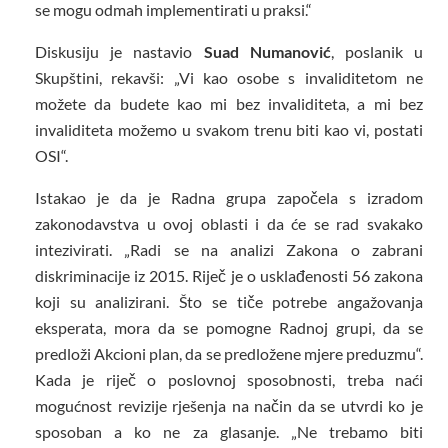
se mogu odmah implementirati u praksi.“
Diskusiju je nastavio
Suad Numanović
, poslanik u
Skupštini, rekavši: „Vi kao osobe s invaliditetom ne
možete da budete kao mi bez invaliditeta, a mi bez
invaliditeta možemo u svakom trenu biti kao vi, postati
OSI“.
Istakao je da je Radna grupa započela s izradom
zakonodavstva u ovoj oblasti i da će se rad svakako
intezivirati. „Radi se na analizi Zakona o zabrani
diskriminacije iz 2015. Riječ je o usklađenosti 56 zakona
koji su analizirani. Što se tiče potrebe angažovanja
eksperata, mora da se pomogne Radnoj grupi, da se
predloži Akcioni plan, da se predložene mjere preduzmu“.
Kada je riječ o poslovnoj sposobnosti, treba naći
mogućnost revizije rješenja na način da se utvrdi ko je
sposoban a ko ne za glasanje. „Ne trebamo biti