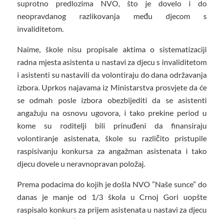
suprotno predlozima NVO, što je dovelo i do
neopravdanog razlikovanja među djecom s
invaliditetom.
Naime, škole nisu propisale aktima o sistematizaciji
radna mjesta asistenta u nastavi za djecu s invaliditetom
i asistenti su nastavili da volontiraju do dana održavanja
izbora. Uprkos najavama iz Ministarstva prosvjete da će
se odmah posle izbora obezbijediti da se asistenti
angažuju na osnovu ugovora, i tako prekine period u
kome su roditelji bili prinuđeni da finansiraju
volontiranje asistenata, škole su različito pristupile
raspisivanju konkursa za angažman asistenata i tako
djecu dovele u neravnopravan položaj.
Prema podacima do kojih je došla NVO ”Naše sunce” do
danas je manje od 1/3 škola u Crnoj Gori uopšte
raspisalo konkurs za prijem asistenata u nastavi za djecu