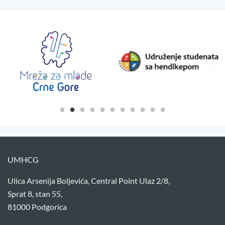
UMHCG
Ulica Arsenija Boljevića, Central Point Ulaz 2/8,
Sprat 8, stan 55,
81000 Podgorica