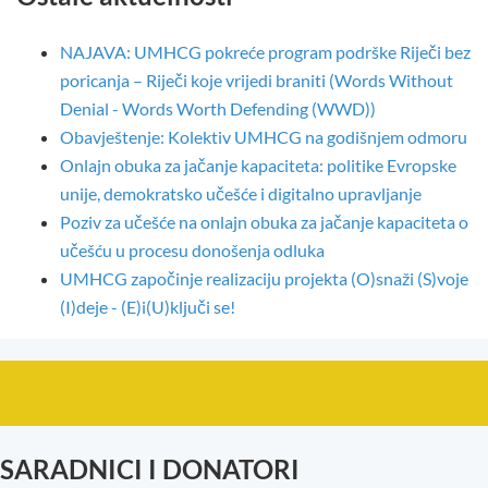
NAJAVA: UMHCG pokreće program podrške Riječi bez
poricanja – Riječi koje vrijedi braniti (Words Without
Denial - Words Worth Defending (WWD))
Obavještenje: Kolektiv UMHCG na godišnjem odmoru
Onlajn obuka za jačanje kapaciteta: politike Evropske
unije, demokratsko učešće i digitalno upravljanje
Poziv za učešće na onlajn obuka za jačanje kapaciteta o
učešću u procesu donošenja odluka
UMHCG započinje realizaciju projekta (O)snaži (S)voje
(I)deje - (E)i(U)ključi se!
SARADNICI I DONATORI