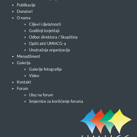
Publikacije
Donatori
O nama
Ciljevi i djelatnosti
Godišnji izvještaji
Odbor direktora / Skupština
Opšti akti UMHCG-a
Unutrašnja organizacija
Menadžment
Galerija
Galerije fotografija
Video
Kontakt
Forum
Ulaz na forum
Smjernice za korišćenje foruma