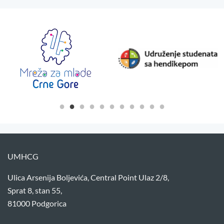
UMHCG
Ulica Arsenija Boljevića, Central Point Ulaz 2/8,
Sprat 8, stan 55,
81000 Podgorica