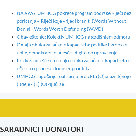
NAJAVA: UMHCG pokreće program podrške Riječi bez
poricanja – Riječi koje vrijedi braniti (Words Without
Denial - Words Worth Defending (WWD))
Obavještenje: Kolektiv UMHCG na godišnjem odmoru
Onlajn obuka za jačanje kapaciteta: politike Evropske
unije, demokratsko učešće i digitalno upravljanje
Poziv za učešće na onlajn obuka za jačanje kapaciteta o
učešću u procesu donošenja odluka
UMHCG započinje realizaciju projekta (O)snaži (S)voje
(I)deje - (E)i(U)ključi se!
SARADNICI I DONATORI