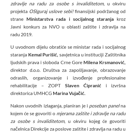
zdravlje na radu za osobe s invaliditetom
, u okviru
projekta
OSIguraj uslove sebi!
finansijski podržanog od
strane
Ministarstva rada i socijalnog staranja
kroz
Javni konkurs za NVO u oblasti zaštite i zdravlja na
radu 2019.
U uvodnom dijelu obratiće se ministar rada i socijalnog
staranja
Kemal Purišić,
savjetnica u instituciji Zaštitnika
ljudskih prava i sloboda Crne Gore
Milena Krsmanović,
direktor d.o.o. Društva za zapošljavanje, obrazovanje
odraslih, organizovanje i izvođenje profesionalne
rehabilitacije – ZOPT
Slaven Ćipranić
i izvršna
direktorica UMHCG
Marina Vujačić.
Nakon uvodnih izlaganja, planiran je i
poseban panel
na
kojem će se govoriti o
mjerama zaštite i zdravlje na radu
za osobe s invaliditetom
, u okviru kojeg će govoriti
načelnica Direkcije za poslove zaštite i zdravlja na radu u