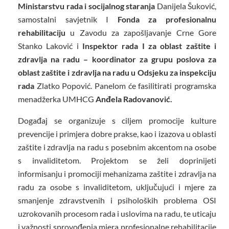
Ministarstvu rada i socijalnog staranja
Danijela Šuković,
samostalni savjetnik I
Fonda za profesionalnu
rehabilitaciju
u Zavodu za zapošljavanje Crne Gore
Stanko Laković i
Inspektor rada I za oblast zaštite i
zdravlja na radu – koordinator za grupu poslova za
oblast zaštite i zdravlja na radu u Odsjeku za inspekciju
rada
Zlatko Popović. Panelom će fasilitirati programska
menadžerka UMHCG
Anđela Radovanović.
Događaj se organizuje s ciljem promocije kulture
prevencije i primjera dobre prakse, kao i izazova u oblasti
zaštite i zdravlja na radu s posebnim akcentom na osobe
s invaliditetom. Projektom se želi doprinijeti
informisanju i promociji mehanizama zaštite i zdravlja na
radu za osobe s invaliditetom, uključujući i mjere za
smanjenje zdravstvenih i psiholoških problema OSI
uzrokovanih procesom rada i uslovima na radu, te uticaju
i važnosti sprovođenja mjera profesionalne rehabilitacije