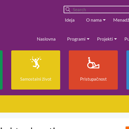
Ideja
O nama
Menad
Naslovna
Programi
Projekti
Pu
Samostalni život
Pristupačnost