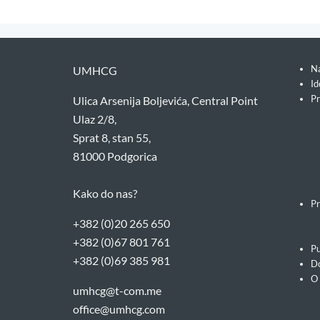
Na
UMHCG
Id
Pr
Ulica Arsenija Boljevića, Central Point
Ulaz 2/8,
Sprat 8, stan 55,
81000 Podgorica
Kako do nas?
Pr
+382 (0)20 265 650
+382 (0)67 801 761
Pu
+382 (0)69 385 981
Do
O
umhcg@t-com.me
office@umhcg.com