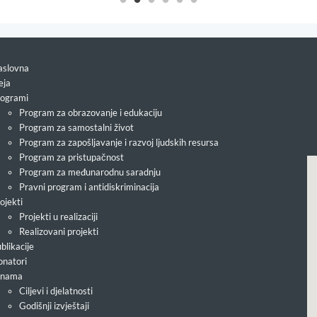
slovna
eja
ogrami
Program za obrazovanje i edukaciju
Program za samostalni život
Program za zapošljavanje i razvoj ljudskih resursa
Program za pristupačnost
Program za međunarodnu saradnju
Pravni program i antidiskriminacija
ojekti
Projekti u realizaciji
Realizovani projekti
blikacije
natori
 nama
Ciljevi i djelatnosti
Godišnji izvještaji