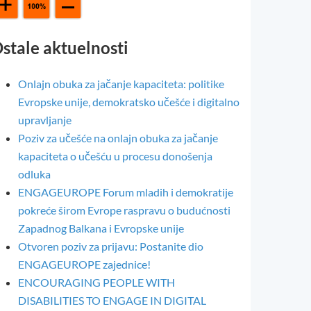
stale aktuelnosti
Onlajn obuka za jačanje kapaciteta: politike
Evropske unije, demokratsko učešće i digitalno
upravljanje
Poziv za učešće na onlajn obuka za jačanje
kapaciteta o učešću u procesu donošenja
odluka
ENGAGEUROPE Forum mladih i demokratije
pokreće širom Evrope raspravu o budućnosti
Zapadnog Balkana i Evropske unije
Otvoren poziv za prijavu: Postanite dio
ENGAGEUROPE zajednice!
ENCOURAGING PEOPLE WITH
DISABILITIES TO ENGAGE IN DIGITAL