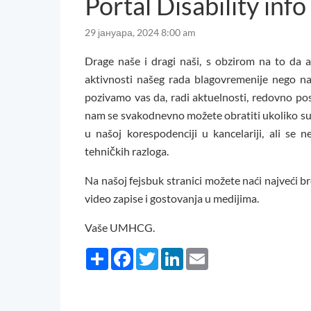
Portal Disability info
29 јануара, 2024 8:00 am
Drage naše i dragi naši, s obzirom na to da a
aktivnosti našeg rada blagovremenije nego na
pozivamo vas da, radi aktuelnosti, redovno pos
nam se svakodnevno možete obratiti ukoliko su 
u našoj korespodenciji u kancelariji, ali se n
tehničkih razloga.
Na našoj fejsbuk stranici možete naći najveći b
video zapise i gostovanja u medijima.
Vaše UMHCG.
Share
Facebook
Twitter
LinkedIn
Email