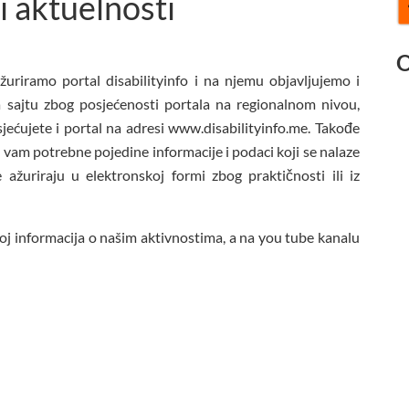
 i aktuelnosti
O
žuriramo portal disabilityinfo i na njemu objavljujemo i
 sajtu zbog posjećenosti portala na regionalnom nivou,
jećujete i portal na adresi www.disabilityinfo.me. Takođe
vam potrebne pojedine informacije i podaci koji se nalaze
e ažuriraju u elektronskoj formi zbog praktičnosti ili iz
roj informacija o našim aktivnostima, a na you tube kanalu