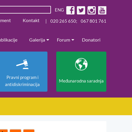
ENG
žment
Kontakt
|
020 265 650
;
067 801 761
blikacije
Galerija
Forum
Donatori
Pravni program i
Međunarodna saradnja
antidiskriminacija