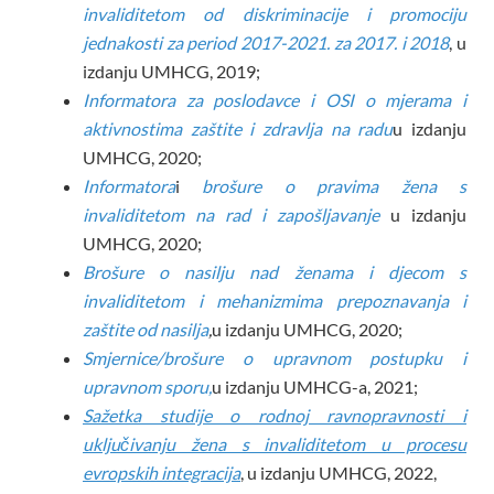
invaliditetom od diskriminacije i promociju
jednakosti za period 2017-2021. za 2017. i 2018
, u
izdanju UMHCG, 2019;
Informatora za poslodavce i OSI o mjerama i
aktivnostima zaštite i zdravlja na radu
u izdanju
UMHCG, 2020;
Informatora
i
brošure o pravima žena s
invaliditetom na rad i zapošljavanje
u izdanju
UMHCG, 2020;
Brošure o nasilju nad ženama i djecom s
invaliditetom i mehanizmima prepoznavanja i
zaštite od nasilja
,
u izdanju UMHCG, 2020;
Smjernice/brošure o upravnom postupku i
upravnom sporu,
u izdanju UMHCG-a, 2021;
Sažetka studije o rodnoj ravnopravnosti i
uključivanju žena s invaliditetom u procesu
evropskih integracija
, u izdanju UMHCG, 2022,