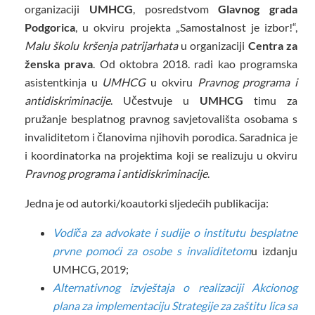
organizaciji
UMHCG
, posredstvom
Glavnog grada
Podgorica
, u okviru projekta „Samostalnost je izbor!“,
Malu školu kršenja patrijarhata
u organizaciji
Centra za
ženska prava
. Od oktobra 2018. radi kao programska
asistentkinja u
UMHCG
u okviru
Pravnog programa i
antidiskriminacije
. Učestvuje u
UMHCG
timu za
pružanje besplatnog pravnog savjetovališta osobama s
invaliditetom i članovima njihovih porodica. Saradnica je
i koordinatorka na projektima koji se realizuju u okviru
Pravnog programa i antidiskriminacije
.
Jedna je od autorki/koautorki sljedećih publikacija:
Vodiča za advokate i sudije o institutu besplatne
prvne pomoći za osobe s invaliditetom
u izdanju
UMHCG, 2019;
Alternativnog izvještaja o realizaciji Akcionog
plana za implementaciju Strategije za zaštitu lica sa