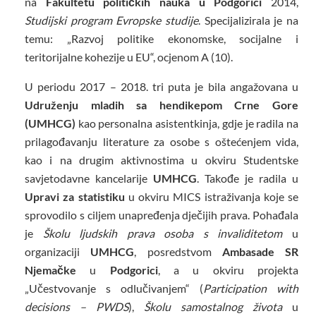
na
Fakultetu političkih nauka u Podgorici
2014,
Studijski program Evropske studije
. Specijalizirala je na
temu: „Razvoj politike ekonomske, socijalne i
teritorijalne kohezije u EU“, ocjenom A (10).
U periodu 2017 – 2018. tri puta je bila angažovana u
Udruženju mladih sa hendikepom Crne Gore
(UMHCG)
kao personalna asistentkinja, gdje je radila na
prilagođavanju literature za osobe s oštećenjem vida,
kao i na drugim aktivnostima u okviru Studentske
savjetodavne kancelarije
UMHCG
. Takođe je radila u
Upravi za statistiku
u okviru MICS istraživanja koje se
sprovodilo s ciljem unapređenja dječijih prava. Pohađala
je
Školu ljudskih prava osoba s invaliditetom
u
organizaciji
UMHCG
, posredstvom
Ambasade SR
Njemačke
u
Podgorici
, a u okviru projekta
„Učestvovanje s odlučivanjem“ (
Participation with
decisions – PWDS
),
Školu samostalnog života
u