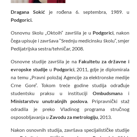
Dragana Sokić
je rođena 6. septembra, 1989. u
Podgorici.
Osnovnu školu „Oktoih“ završila je u
Podgorici
, nakon
čega upisuje i završava “Srednju medicinsku školu“, smjer
Pedijatrijska sestra/tehničar, 2008.
Osnovne studije završila je na
Fakultetu za državne i
evropske studije
u
Podgorici
, 2011, gdje je diplomirala
na temu „Pravni položaj Agencije za elektronske medije
Crne Gore“. Tokom treće godine studija odrađuje
studentsku praksu u instituciji
Ombudsman
a i
Ministarstvu unutrašnjih poslova
. Pripravnički staž
odradila je preko Vladinog programa stručnog
osposobljavanja u
Zavodu za metrologiju
, 2013.
Nakon osnovnih studija, završava specijalističke studije