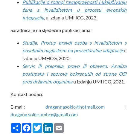
Publikacije o rodnoj ravnopravnosti i uključivanju
žena s invaliditetom u procesu evropskih
integracija
, u izdanju UMHCG, 2023.
Saradnica je na sljedećim publikacijama:
Studija: Pristup pravdi osoba s invaliditetom s
posebnim naglaskom na proceduralne adaptacije
u
izdanju UMHCG, 2020;
Servis ili prepreka, pravo ili obaveza: Analiza
postupaka i sporova pokrenutih od strane OSI
pred državnim organima
u izdanju UMHCG, 2021.
Kontakt podaci:
E-mail:
dragannasokic@hotmail.com
i
dragana.sokic.umhcg@gmail.com
Share
Facebook
Twitter
LinkedIn
Email