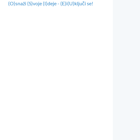
(O)snaži (S)voje (I)deje - (E)i(U)ključi se!