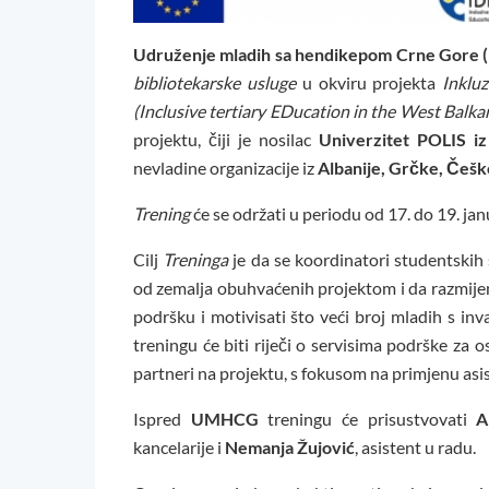
Udruženje mladih sa hendikepom Crne Gor
bibliotekarske usluge
u okviru projekta
Inklu
(Inclusive tertiary EDucation in the West Balka
projektu, čiji je nosilac
Univerzitet POLIS i
nevladine organizacije iz
Albanije, Grčke, Češk
Trening
će se održati u periodu od 17. do 19. jan
Cilj
Treninga
je da se koordinatori studentskih
od zemalja obuhvaćenih projektom i da razmijen
podršku i motivisati što veći broj mladih s in
treningu će biti riječi o servisima podrške za 
partneri na projektu, s fokusom na primjenu asi
Ispred
UMHCG
treningu će prisustvovati
A
kancelarije i
Nemanja Žujović
, asistent u radu.