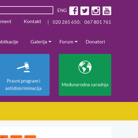
ENG
žment
Kontakt
|
020 265 650
;
067 801 761
blikacije
Galerija
Forum
Donatori
Pravni program i
Međunarodna saradnja
antidiskriminacija