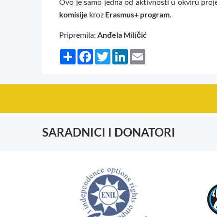
Ovo je samo jedna od aktivnosti u okviru pro
komisije
kroz
Erasmus+ program.
Pripremila:
Anđela Miličić
Share
Facebook
Twitter
LinkedIn
Email
SARADNICI I DONATORI