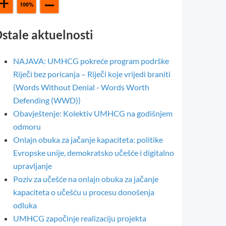
stale aktuelnosti
NAJAVA: UMHCG pokreće program podrške
Riječi bez poricanja – Riječi koje vrijedi braniti
(Words Without Denial - Words Worth
Defending (WWD))
Obavještenje: Kolektiv UMHCG na godišnjem
odmoru
Onlajn obuka za jačanje kapaciteta: politike
Evropske unije, demokratsko učešće i digitalno
upravljanje
Poziv za učešće na onlajn obuka za jačanje
kapaciteta o učešću u procesu donošenja
odluka
UMHCG započinje realizaciju projekta