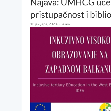
Najava: UMHCG učest
pristupačnost i bibli
13 јануара, 2023 8:34 am