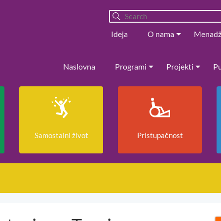
Ideja
O nama
Menad
Naslovna
Programi
Projekti
Pu
Samostalni život
Pristupačnost