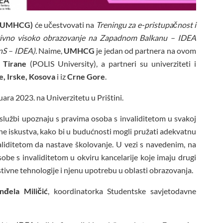
e (UMHCG)
će učestvovati na
Treningu za e-pristupačnost i
zivno visoko obrazovanje na Zapadnom Balkanu – IDEA
nS – IDEA).
Naime,
UMHCG
je jedan od partnera na ovom
z Tirane
(POLIS University), a partneri su univerziteti i
e, Irske, Kosova
i iz
Crne Gore
.
uara 2023. na Univerzitetu u Prištini.
 službi upoznaju s pravima osoba s invaliditetom u svakoj
e iskustva, kako bi u budućnosti mogli pružati adekvatnu
validitetom da nastave školovanje. U vezi s navedenim, na
osobe s invaliditetom u okviru kancelarije koje imaju drugi
stivne tehnologije i njenu upotrebu u oblasti obrazovanja.
nđela Miličić
, koordinatorka Studentske savjetodavne