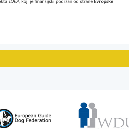
jekta
IDEA
, koji je finansijski podržan od strane
Evropske