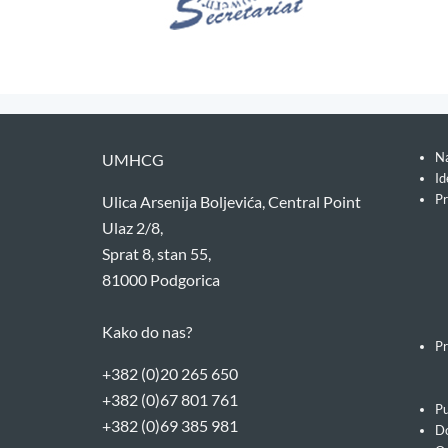
Na
UMHCG
Id
Pr
Ulica Arsenija Boljevića, Central Point
Ulaz 2/8,
Sprat 8, stan 55,
81000 Podgorica
Kako do nas?
Pr
+382 (0)20 265 650
+382 (0)67 801 761
Pu
+382 (0)69 385 981
Do