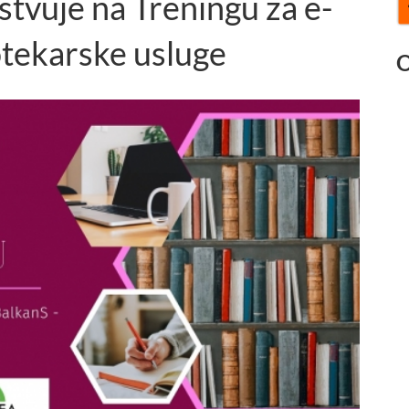
vuje na Treningu za e-
otekarske usluge
O