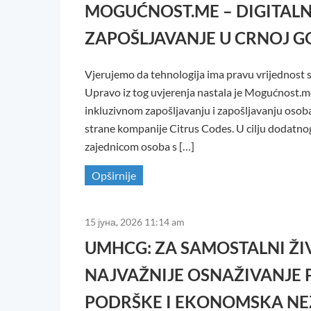
MOGUĆNOST.ME – DIGITAL
ZAPOŠLJAVANJE U CRNOJ G
Vjerujemo da tehnologija ima pravu vrijednost s
Upravo iz tog uvjerenja nastala je Mogućnost.m
inkluzivnom zapošljavanju i zapošljavanju osoba
strane kompanije Citrus Codes. U cilju dodatnog
zajednicom osoba s […]
Opširnije
15 јуна, 2026 11:14 am
UMHCG: ZA SAMOSTALNI ŽI
NAJVAŽNIJE OSNAŽIVANJE P
PODRŠKE I EKONOMSKA NE