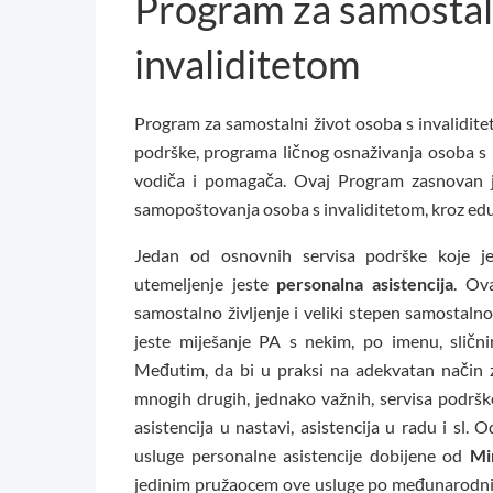
Program za samostaln
invaliditetom
Program za samostalni život osoba s invalidite
podrške, programa ličnog osnaživanja osoba s 
vodiča i pomagača. Ovaj Program zasnovan je 
samopoštovanja osoba s invaliditetom, kroz eduk
Jedan od osnovnih servisa podrške koje 
utemeljenje jeste
p
ersonalna asistencija
. Ov
samostalno življenje i veliki stepen samostalno
jeste miješanje PA s nekim, po imenu, sličn
Međutim, da bi u praksi na adekvatan način 
mnogih drugih, jednako važnih, servisa podrške 
asistencija u nastavi, asistencija u radu i sl.
usluge personalne asistencije dobijene od
Mi
jedinim pružaocem ove usluge po međunarodnim 