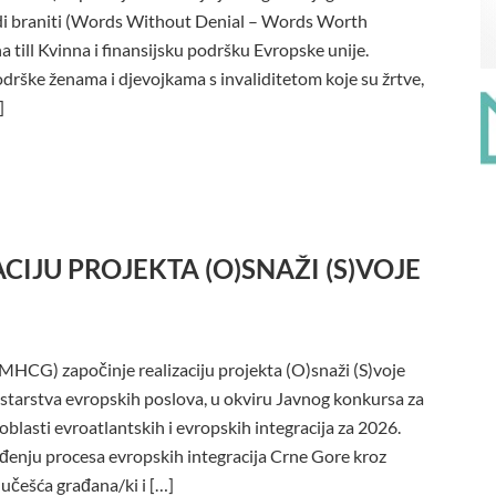
jedi braniti (Words Without Denial – Words Worth
till Kvinna i finansijsku podršku Evropske unije.
drške ženama i djevojkama s invaliditetom koje su žrtve,
]
IJU PROJEKTA (O)SNAŽI (S)VOJE
CG) započinje realizaciju projekta (O)snaži (S)voje
inistarstva evropskih poslova, u okviru Javnog konkursa za
oblasti evroatlantskih i evropskih integracija za 2026.
eđenju procesa evropskih integracija Crne Gore kroz
 učešća građana/ki i […]