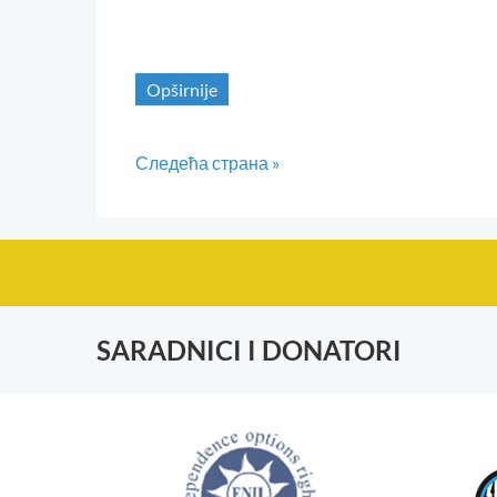
Opširnije
Следећа страна »
SARADNICI I DONATORI