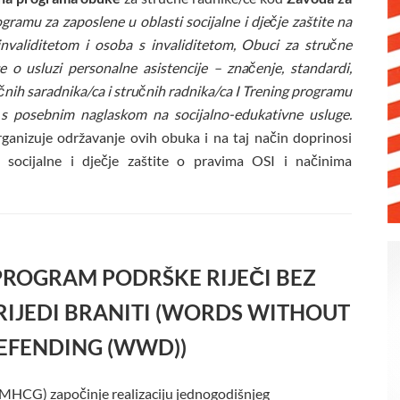
gramu za zaposlene u oblasti socijalne i dječje zaštite na
invaliditetom i osoba s invaliditetom,
Obuci za stručne
e o usluzi personalne asistencije – značenje, standardi,
učnih saradnika/ca i stručnih radnika/ca I Trening programu
u, s posebnim naglaskom na socijalno-edukativne usluge.
ganizuje održavanje ovih obuka i na taj način doprinosi
 socijalne i dječje zaštite o pravima OSI i načinima
ROGRAM PODRŠKE RIJEČI BEZ
VRIJEDI BRANITI (WORDS WITHOUT
EFENDING (WWD))
HCG) započinje realizaciju jednogodišnjeg