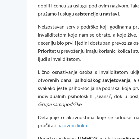
dobili licencu za uslugu pod ovim nazivom. Ta
pružamo i uslugu
asistencije u nastavi
.
Neizostavan servis podrške koji godinama pr
invaliditetom koje nam se obrate, a koje žive,
deceniju bio prvi i jedini dostupan prevoz za o
Prioritet u prevoženju imaju korisnici kolica i s
ljudi s invaliditetom.
Lično osnaživanje osoba s invaliditetom uklju
otvorenih dana,
psihološkog savjetovanja
, a
svakako jeste psiho-socijalna podrška, koja p
individualnih psiholoških „seansi“, dok u pos
Grupe samopodrške
.
Detaljnije o aktivnostima koje se odnose n
pročitati
na ovom linku.
Pored navedenog,
UMHCG
ima
tri
akreditova