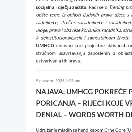
socijalnu i dječju zaštitu
. Radi se o
Trening pro
opšte teme iz oblasti ljudskih prava djece s 
radnike/ce, stručne saradnike/ce i saradnike/c
uloge, prava i obaveze korisnika, saradnika, str
k deinstitucionalizaciji i samostalnom život
UMHCG
redovno kroz projektne aktivnosti or
stručnom usavršavanju zaposlenih u oblasti
ostvarivanja tih prava.
5 августа, 2026 4:23 pm
NAJAVA: UMHCG POKREĆE P
PORICANJA – RIJEČI KOJE 
DENIAL – WORDS WORTH D
Udruženje mladih sa hendikepom Crne Gore (UM