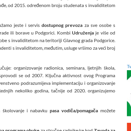
kođe, od 2015. određenom broju studenata s invaliditetom
užamo jeste i servis
dostupnog prevoza
za sve osobe s
 rade ili borave u Podgorici. Kombi
Udruženja
je više od
sobe s invaliditetom na teritoriji Glavnog grada Podgorice.
tudenti s invaliditetom, međutim, usluge vršimo za veći broj
T
čuje: organizovanje radionica, seminara, ljetnjih škola,
 sprovodi se od 2007. Ključna aktivnost ovog Programa
rvenstveno podrazumijeva implementaciju i organizovanje
ljednjih nekoliko godina, tačnije od 2020. organizujemo
a školovanje i nabavku
pasa vodiča/pomagača
možete
na programa obuke
za stručne radnike/ce kod
Zavoda za