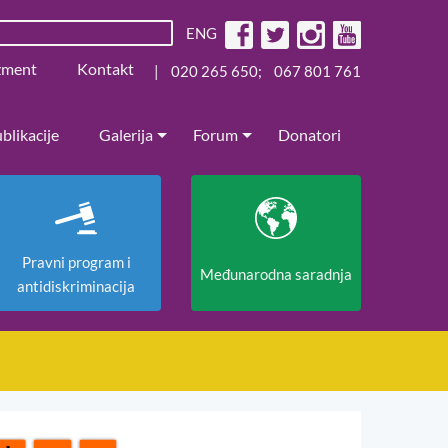
ENG
žment
Kontakt
|
020 265 650
;
067 801 761
blikacije
Galerija
Forum
Donatori
Pravni program i
Međunarodna saradnja
antidiskriminacija