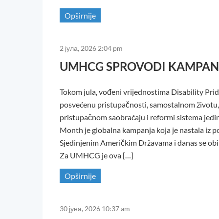
Opširnije
2 јула, 2026 2:04 pm
UMHCG SPROVODI KAMPANJ
Tokom jula, vođeni vrijednostima Disability 
posvećenu pristupačnosti, samostalnom životu,
pristupačnom saobraćaju i reformi sistema jedins
Month je globalna kampanja koja je nastala iz p
Sjedinjenim Američkim Državama i danas se obil
Za UMHCG je ova […]
Opširnije
30 јуна, 2026 10:37 am