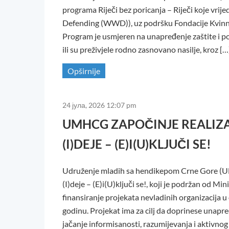
programa Riječi bez poricanja – Riječi koje vri
Defending (WWD)), uz podršku Fondacije Kvinna 
Program je usmjeren na unapređenje zaštite i po
ili su preživjele rodno zasnovano nasilje, kroz […
Opširnije
24 јула, 2026 12:07 pm
UMHCG ZAPOČINJE REALIZAC
(I)DEJE – (E)I(U)KLJUČI SE!
Udruženje mladih sa hendikepom Crne Gore (UMH
(I)deje – (E)i(U)ključi se!, koji je podržan od M
finansiranje projekata nevladinih organizacija u 
godinu. Projekat ima za cilj da doprinese unapr
jačanje informisanosti, razumijevanja i aktivnog