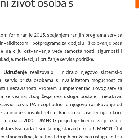
i život osoba s
tom formiran je 2015. spajanjem ranijih programa servisa
invaliditetom i potprograma za dodjelu i školovanje pasa
na cilju ostvarivanja veće samostalnosti, sigurnosti i
acije, motivaciju i pružanje servisa podrške.
je
Udruženje
realizovalo i iniciralo njegovo sistemsko
aj servis pruža osobama s invaliditetom mogućnost za
sti i nezavisnosti. Problem u implementaciji ovog servisa
im servisima, zbog čega ova usluga postaje i neodživa.
zaživio servis PA neophodno je njegovo razlikovanje od
za osobe s invaliditetom, kao što su: asistencija u kući,
 Od februara 2020.
UMHCG
posjeduje licencu za pružanje
nistarstva rada i socijalnog staranja
koja
UMHCG
čini
standardima, iako ima i drugih pružalaca usluga koji su