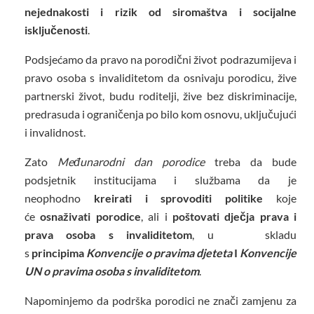
nejednakosti i rizik od siromaštva i socijalne
isključenosti
.
Podsjećamo da pravo na porodični život podrazumijeva i
pravo osoba s invaliditetom da osnivaju porodicu, žive
partnerski život, budu roditelji, žive bez diskriminacije,
predrasuda i ograničenja po bilo kom osnovu, uključujući
i invalidnost.
Zato
Međunarodni dan porodice
treba da bude
podsjetnik institucijama i službama da je
neophodno
kreirati i sprovoditi politike
koje
će
osnaživati porodice
, ali i
poštovati dječja prava i
prava osoba s invaliditetom
, u skladu
s
principima
Konvencije o pravima djeteta
I
Konvencije
UN o pravima osoba s invaliditetom
.
Napominjemo da podrška porodici ne znači zamjenu za