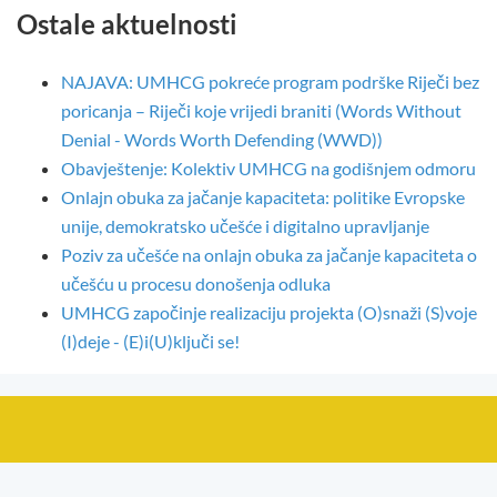
Ostale aktuelnosti
NAJAVA: UMHCG pokreće program podrške Riječi bez
poricanja – Riječi koje vrijedi braniti (Words Without
Denial - Words Worth Defending (WWD))
Obavještenje: Kolektiv UMHCG na godišnjem odmoru
Onlajn obuka za jačanje kapaciteta: politike Evropske
unije, demokratsko učešće i digitalno upravljanje
Poziv za učešće na onlajn obuka za jačanje kapaciteta o
učešću u procesu donošenja odluka
UMHCG započinje realizaciju projekta (O)snaži (S)voje
(I)deje - (E)i(U)ključi se!