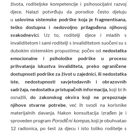
života, roditeljske kompetencije i psihosocijalni razvoj
djece. Nalazi potvrđuju da porodice često djeluju
u
uslovima sistemske podrške koja je fragmentisana,
teško dostupna i nedovoljno prilagođena njihovoj
svakodnevici
. Uz to, roditelji djece i mladih s
invaliditetom i sami roditelji s invaliditetom suočeni su s
dubokim sistemskim propustima; počev od
nedostatka
emocionalne i psihološke podrške u procesu
prihvatanja iskustva invaliditeta, preko ograničene
dostupnosti podrške za život u zajednici, ili nedostatka
iste, nedostupnosti savjetodavnih i obrazovnih
sadržaja, nedostatka pristupačnih informacija,
koji bi ih
osnažili,
do zakonskog okvira koji ne prepoznaje
njihove stvarne potrebe
, već ih svodi na korisnike
materijalnih davanja. Nakon konsultacija izrađen je i
sproveden program
Porodični kompas
, koji je obuhvatao
12 radionica, po šest za djecu i isto toliko roditelje s