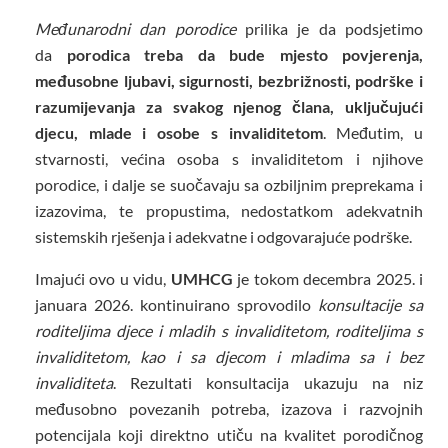
Međunarodni dan porodice
prilika je da podsjetimo
da
porodica treba da bude mjesto povjerenja,
međusobne ljubavi, sigurnosti, bezbrižnosti, podrške i
razumijevanja za svakog njenog člana, uključujući
djecu, mlade i osobe s invaliditetom
. Međutim, u
stvarnosti, većina osoba s invaliditetom i njihove
porodice, i dalje se suočavaju sa ozbiljnim preprekama i
izazovima, te propustima, nedostatkom adekvatnih
sistemskih rješenja i adekvatne i odgovarajuće podrške.
Imajući ovo u vidu,
UMHCG
je tokom decembra 2025. i
januara 2026. kontinuirano sprovodilo
konsultacije sa
roditeljima djece i mladih s invaliditetom, roditeljima s
invaliditetom, kao i sa djecom i mladima sa i bez
invaliditeta
. Rezultati konsultacija ukazuju na niz
međusobno povezanih potreba, izazova i razvojnih
potencijala koji direktno utiču na kvalitet porodičnog