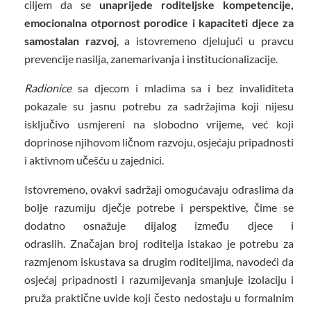
ciljem da se
unaprijede roditeljske kompetencije,
emocionalna otpornost porodice i kapaciteti djece za
samostalan razvoj
, a istovremeno djelujući u pravcu
prevencije nasilja, zanemarivanja i institucionalizacije.
Radionice
sa djecom i mladima sa i bez invaliditeta
pokazale su jasnu potrebu za sadržajima koji nijesu
isključivo usmjereni na slobodno vrijeme, već koji
doprinose njihovom ličnom razvoju, osjećaju pripadnosti
i aktivnom učešću u zajednici.
Istovremeno, ovakvi sadržaji omogućavaju odraslima da
bolje razumiju dječje potrebe i perspektive, čime se
dodatno osnažuje dijalog između djece i
odraslih. Značajan broj roditelja istakao je potrebu za
razmjenom iskustava sa drugim roditeljima, navodeći da
osjećaj pripadnosti i razumijevanja smanjuje izolaciju i
pruža praktične uvide koji često nedostaju u formalnim