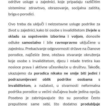
održive usluge u zajednici, koje pripadaju različitim
sistemima: zdravtsvo, obrazovanje, socijalna zaštita,
briga o porodici.
Ovo treba da uključi i neizostavne usluge podrške za
život u zajednici, kako bi osobe s invaliditetom
živjele u
skladu sa sopstvenim izborima i voljom
, donosile
odluke
samostalno
i bile
ravnopravno
uključene u
zajednicu. Prebacivanje odgovornosti države na članove
porodice, najčešće žene, otežava stvaranje okruženja
koje osobe s invaliditetom, djecu i mlade tretira kao
nosioce prava i aktivne učesnike/ce u društvu. Takođe,
ukazujemo da
porodica nikako ne smije biti jedini i
podrazumijevani oblik podrške osobama s
invaliditetom
, a nažalost, u stvarnosti neformalna
podrška porodice u većini slučajeva bude jedina opcija.
Posebno je zabrinjavajuće što su porodice često
prepuštene same sebi, što dodatno
produbljuje