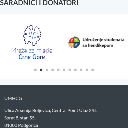
SARADNICI I DONATORI
UMHCG
Ulica Arsenija Boljevića, Central Point Ulaz 2/8,
Sprat 8, stan 55,
81000 Podgorica