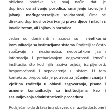
oblicima podrške. Na ovaj način dat je
doprinos
osnaživanju porodica, smanjenju izolacije i
jačanju međugeneracijske solidarnosti
, čime se
direktno doprinosi
ostvarivanju prava djece i mladih s
invaliditetom, ali i njihovih porodica
.
Jedan od dominantnih izazova su
neefikasna
komunikacija sa institucijama sistema
. Roditelji se često
suočavaju s neažurnošću, nedostatkom jasnih
informacija i prebacivanjem odgovornosti između
institucija, što kod njih izaziva osjećaj iscrpljenosti,
bespomoćnosti i nepovjerenja u sistem. U tom
kontekstu, prepoznata je potreba za
jačanjem znanja i
vještina roditelja u oblasti zagovaranja, pisane i
usmene komunikacije sa institucijama, kao i
razumijevanja administrativnih procedura.
Podsjećamo da država ima obavezu da razvija dostupne i