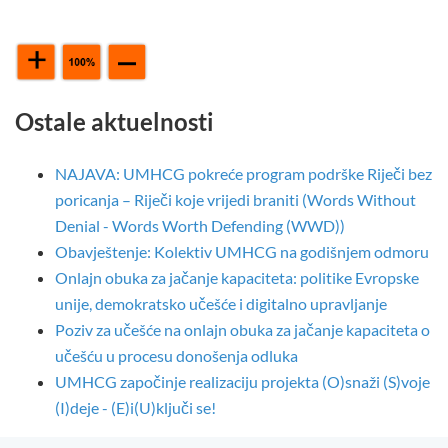
Ostale aktuelnosti
NAJAVA: UMHCG pokreće program podrške Riječi bez
poricanja – Riječi koje vrijedi braniti (Words Without
Denial - Words Worth Defending (WWD))
Obavještenje: Kolektiv UMHCG na godišnjem odmoru
Onlajn obuka za jačanje kapaciteta: politike Evropske
unije, demokratsko učešće i digitalno upravljanje
Poziv za učešće na onlajn obuka za jačanje kapaciteta o
učešću u procesu donošenja odluka
UMHCG započinje realizaciju projekta (O)snaži (S)voje
(I)deje - (E)i(U)ključi se!