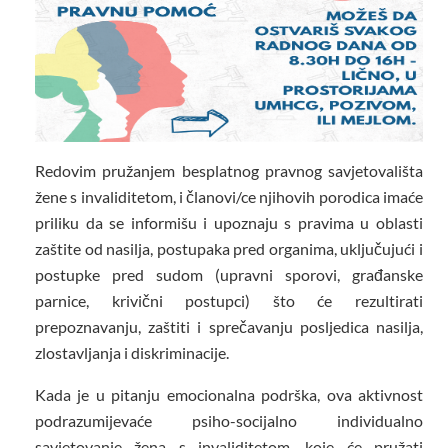
Redovim pružanjem besplatnog pravnog savjetovališta
žene s invaliditetom, i članovi/ce njihovih porodica imaće
priliku da se informišu i upoznaju s pravima u oblasti
zaštite od nasilja, postupaka pred organima, uključujući i
postupke pred sudom (upravni sporovi, građanske
parnice, krivični postupci) što će rezultirati
prepoznavanju, zaštiti i sprečavanju posljedica nasilja,
zlostavljanja i diskriminacije.
Kada je u pitanju emocionalna podrška, ova aktivnost
podrazumijevaće psiho-socijalno individualno
savjetovanje žena s invaliditetom, koje će pružati