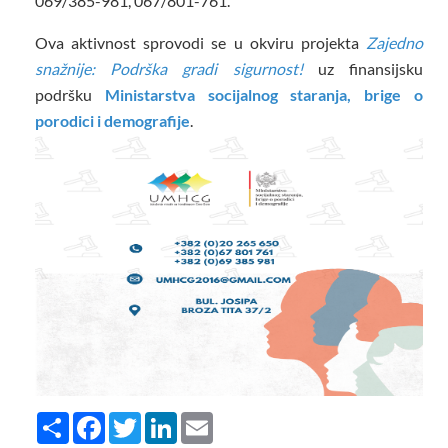
069/385-981, 067/801-761.
Ova aktivnost sprovodi se u okviru projekta
Zajedno
snažnije: Podrška gradi sigurnost!
uz finansijsku
podršku
Ministarstva socijalnog staranja, brige o
porodici i demografije
.
Share
Facebook
Twitter
LinkedIn
Email