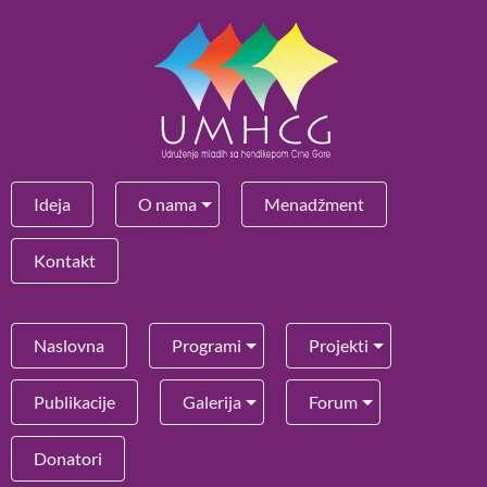
Ideja
O nama
Menadžment
Kontakt
Naslovna
Programi
Projekti
Publikacije
Galerija
Forum
Donatori