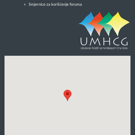
Smjernice za korišćenje foruma