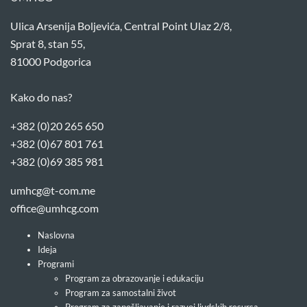
Ulica Arsenija Boljevića, Central Point Ulaz 2/8,
Sprat 8, stan 55,
81000 Podgorica
Kako do nas?
+382 (0)20 265 650
+382 (0)67 801 761
+382 (0)69 385 981
umhcg@t-com.me
office@umhcg.com
Naslovna
Ideja
Programi
Program za obrazovanje i edukaciju
Program za samostalni život
Program za zapošljavanje i razvoj ljudskih resursa