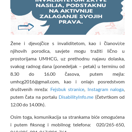
Žene i djevojčice s invaliditetom, kao i članovi/ce
njihovih porodica, savjete mogu tražiti lično u
prostorijama UMHCG, uz prethodnu najavu dolaska,
svakog radnog dana (ponedeljak – petak) u terminu od
8.30 do 16.00 časova, putem mejla:
umhcg2016@gmail.com, kao i onlajn posredstvom
društvenih mreža:
Fejsbuk stranice
,
Instagram naloga
,
putem čata na portalu
DisabilityInfo.me
(četvrtkom od
12.00 do 14.00h).
Osim toga, komunikacija sa strankama biće omogućena
i putem fiksnog i mobilnog telefona: 020/265-650,