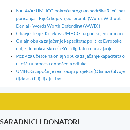
NAJAVA: UMHCG pokreće program podrške Riječi bez
poricanja – Riječi koje vrijedi braniti (Words Without
Denial - Words Worth Defending (WWD))
Obavještenje: Kolektiv UMHCG na godišnjem odmoru
Onlajn obuka za jačanje kapaciteta: politike Evropske
unije, demokratsko učešće i digitalno upravljanje
Poziv za učešće na onlajn obuka za jačanje kapaciteta o
učešću u procesu donošenja odluka
UMHCG započinje realizaciju projekta (O)snaži (S)voje
(I)deje - (E)i(U)ključi se!
SARADNICI I DONATORI