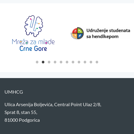
UMHCG
Ulica Arsenija Boljevića, Central Point Ulaz 2/8,
Sprat 8, stan 55,
81000 Podgorica