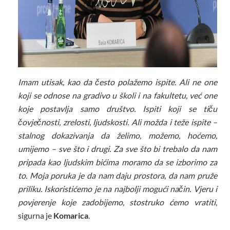
Imam utisak, kao da često polažemo ispite. Ali ne one
koji se odnose na gradivo u školi i na fakultetu, već one
koje postavlja samo društvo. Ispiti koji se tiču
čovječnosti, zrelosti, ljudskosti. Ali možda i teže ispite –
stalnog dokazivanja da želimo, možemo, hoćemo,
umijemo – sve što i drugi. Za sve što bi trebalo da nam
pripada kao ljudskim bićima moramo da se izborimo za
to. Moja poruka je da nam daju prostora, da nam pruže
priliku. Iskoristićemo je na najbolji mogući način. Vjeru i
povjerenje koje zadobijemo, stostruko ćemo vratiti
,
sigurna je
Komarica
.