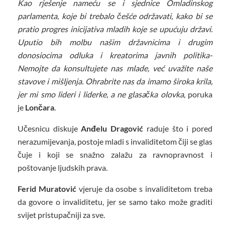
Kao rješenje nameću se i sjednice Omladinskog
parlamenta, koje bi trebalo češće održavati, kako bi se
pratio progres inicijativa mladih koje se upućuju državi.
Uputio bih molbu našim državnicima i drugim
donosiocima odluka i kreatorima javnih politika-
Nemojte da konsultujete nas mlade, već uvažite naše
stavove i mišljenja. Ohrabrite nas da imamo široka krila,
jer mi smo lideri i liderke, a ne glasačka olovka
, poruka
je
Lončara
.
Učesnicu diskuje
Anđelu Dragović
raduje što i pored
nerazumijevanja, postoje mladi s invaliditetom čiji se glas
čuje i koji se snažno zalažu za ravnopravnost i
poštovanje ljudskih prava.
Ferid Muratović
vjeruje da osobe s invaliditetom treba
da govore o invaliditetu, jer se samo tako može graditi
svijet pristupačniji za sve.