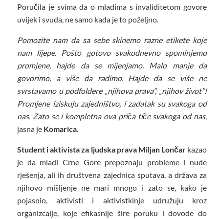
Poručila je svima da o mladima s invaliditetom govore
uvijek i svuda, ne samo kada je to poželjno.
Pomozite nam da sa sebe skinemo razne etikete koje
nam lijepe. Pošto gotovo svakodnevno spominjemo
promjene, hajde da se mijenjamo. Malo manje da
govorimo, a više da radimo. Hajde da se više ne
svrstavamo u podfoldere „njihova prava”, „njihov život”!
Promjene iziskuju zajedništvo, i zadatak su svakoga od
nas. Zato se i kompletna ova priča tiče svakoga od nas
,
jasna je
Komarica
.
Student i aktivista za ljudska prava Miljan Lončar
kazao
je da mladi Crne Gore prepoznaju probleme i nude
rješenja, ali ih društvena zajednica sputava, a država za
njihovo mišljenje ne mari mnogo i zato se, kako je
pojasnio, aktivisti i aktivistkinje udružuju kroz
organizcaije, koje efikasnije šire poruku i dovode do