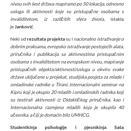
nivou svih šest država mapiramo po 50 lokacija, odnosno
usluga ili aktivnosti koje su pristupačne osobama s
invaliditetom, iz različitih sfera života
, istakla
je
Janković
.
Neki od
rezultata projekta
su i
nacionalno istraživanje o
dobrim praksama, evropsko istraživanje postojećih alata,
priručnika i publikacija sa aktivnostima pristupačnim
osobama s invaliditetom na evropskom nivou, mapiranje
pristupačnih objekta/aktivnosti/usluga u okviru svake
države uključene u projekat, studijska posjeta za mlade i
omladinske radnike u Tirani, internacionalni seminar na
Kipru koji je okupio 20 mladih i omladinskih radnika koji
su testirali aktivnosti iz Didaktičkog priručnika, kao i
Internacionalna razmjena mladih koja je okupila 40
učesnika, a čiji je domaćin bilo UMHCG
.
Studentkinja psihologije i pjesnikinja Saša