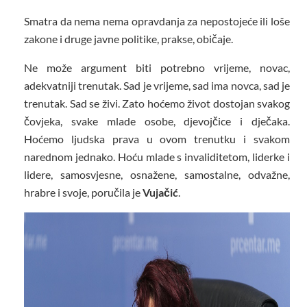
Smatra da nema nema opravdanja za nepostojeće ili loše
zakone i druge javne politike, prakse, običaje.
Ne može argument biti potrebno vrijeme, novac,
adekvatniji trenutak. Sad je vrijeme, sad ima novca, sad je
trenutak. Sad se živi. Zato hoćemo život dostojan svakog
čovjeka, svake mlade osobe, djevojčice i dječaka.
Hoćemo ljudska prava u ovom trenutku i svakom
narednom jednako. Hoću mlade s invaliditetom, liderke i
lidere, samosvjesne, osnažene, samostalne, odvažne,
hrabre i svoje, poručila je
Vujačić
.