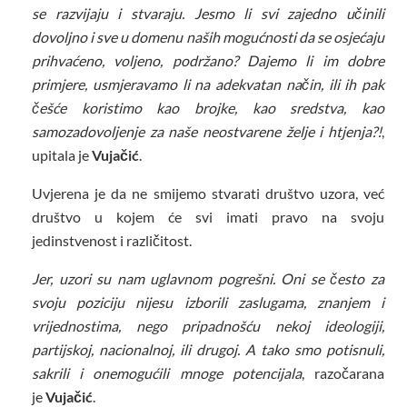
se razvijaju i stvaraju. Jesmo li svi zajedno učinili
dovoljno i sve u domenu naših mogućnosti da se osjećaju
prihvaćeno, voljeno, podržano? Dajemo li im dobre
primjere, usmjeravamo li na adekvatan način, ili ih pak
češće koristimo kao brojke, kao sredstva, kao
samozadovoljenje za naše neostvarene želje i htjenja?!
,
upitala je
Vujačić
.
Uvjerena je da ne smijemo stvarati društvo uzora, već
društvo u kojem će svi imati pravo na svoju
jedinstvenost i različitost.
Jer, uzori su nam uglavnom pogrešni. Oni se često za
svoju poziciju nijesu izborili zaslugama, znanjem i
vrijednostima, nego pripadnošću nekoj ideologiji,
partijskoj, nacionalnoj, ili drugoj. A tako smo potisnuli,
sakrili i onemogućili mnoge potencijala
, razočarana
je
Vujačić
.