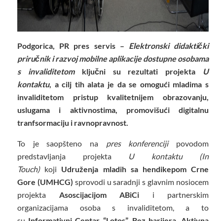
Podgorica, PR pres servis –
Elektronski didaktički
priručnik i razvoj mobilne aplikacije dostupne osobama
s invaliditetom
ključni su rezultati projekta
U
kontaktu
, a cilj tih alata je da se omogući mladima s
invaliditetom pristup kvalitetnijem obrazovanju,
uslugama i aktivnostima, promovišući digitalnu
tranfsormaciju i ravnopravnost.
To je saopšteno na
pres konferenciji
povodom
predstavljanja projekta
U kontaktu (In
Touch)
koji
Udruženja mladih sa hendikepom Crne
Gore (UMHCG)
sprovodi u saradnji s glavnim nosiocem
projekta
Asoscijacijom ABiCi
i partnerskim
organizacijama osoba s invaliditetom, a to
su
Informativni Centar “Lotos”, Bez barijera, Aktivna