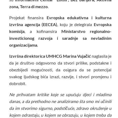
zona, Terra di mezzo
.
Projekat finansira
E
vropska edukativna i kulturna
izvršna agencija (EECEA)
, koju je delegirala
Evropska
komisija
, a kofinansira
Ministarstvo regionalno-
investicionog razvoja i saradnje sa nevladinim
organizacijama
.
Izvršna direktorica UMHCG Marina Vujačić
naglasila je
da je društvo odgovorno da stvori prilike, podstakne i
obezbijedi mogućnosti, da osigura da se potencijal
svakog ljudskog bića izrazi, razvije, i stvori promjenu i
dobrobit.
Ne prihvatam kritike koje se upućuju djeci i mladima
danas, a da prethodno ne analiziramo šta smo mi učinili
da im stvorimo sigurno, podstičuće, zdravo okruženje u
kojem odrastaju, u kojem se obrazuju, u kojem treba da