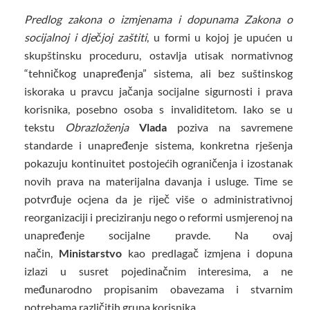
Predlog zakona o izmjenama i dopunama Zakona o
socijalnoj i dječjoj zaštiti
, u formi u kojoj je upućen u
skupštinsku proceduru, ostavlja utisak normativnog
“tehničkog unapređenja” sistema, ali bez suštinskog
iskoraka u pravcu jačanja socijalne sigurnosti i prava
korisnika, posebno osoba s invaliditetom. Iako se u
tekstu
Obrazloženja
Vlada
poziva na savremene
standarde i unapređenje sistema, konkretna rješenja
pokazuju kontinuitet postojećih ograničenja i izostanak
novih prava na materijalna davanja i usluge. Time se
potvrđuje ocjena da je riječ više o administrativnoj
reorganizaciji i preciziranju nego o reformi usmjerenoj na
unapređenje socijalne pravde. Na ovaj
način,
Ministarstvo
kao predlagač izmjena i dopuna
izlazi u susret pojedinačnim interesima, a ne
međunarodno propisanim obavezama i stvarnim
potrebama različitih grupa korisnika.