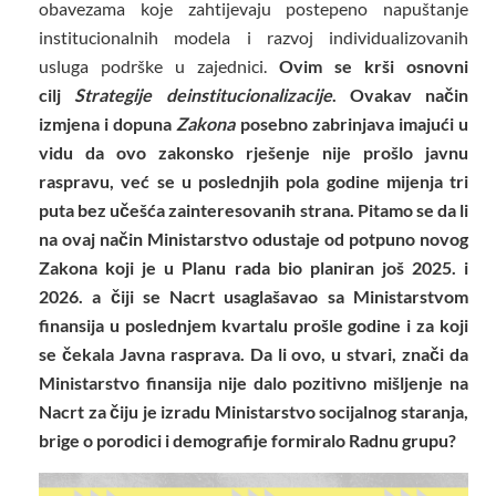
obavezama koje zahtijevaju postepeno napuštanje
institucionalnih modela i razvoj individualizovanih
usluga podrške u zajednici.
Ovim se krši osnovni
cilj
Strategije deinstitucionalizacije
. Ovakav način
izmjena i dopuna
Zakona
posebno zabrinjava imajući u
vidu da ovo zakonsko rješenje nije prošlo javnu
raspravu, već se u poslednjih pola godine mijenja tri
puta bez učešća zainteresovanih strana. Pitamo se da li
na ovaj način Ministarstvo odustaje od potpuno novog
Zakona koji je u Planu rada bio planiran još 2025. i
2026. a čiji se Nacrt usaglašavao sa Ministarstvom
finansija u poslednjem kvartalu prošle godine i za koji
se čekala Javna rasprava. Da li ovo, u stvari, znači da
Ministarstvo finansija nije dalo pozitivno mišljenje na
Nacrt za čiju je izradu Ministarstvo socijalnog staranja,
brige o porodici i demografije formiralo Radnu grupu?