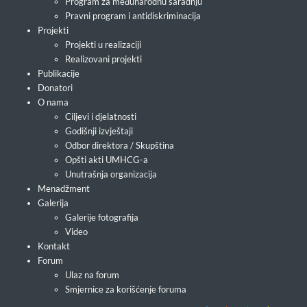
Program za međunarodnu saradnju
Pravni program i antidiskriminacija
Projekti
Projekti u realizaciji
Realizovani projekti
Publikacije
Donatori
O nama
Ciljevi i djelatnosti
Godišnji izvještaji
Odbor direktora / Skupština
Opšti akti UMHCG-a
Unutrašnja organizacija
Menadžment
Galerija
Galerije fotografija
Video
Kontakt
Forum
Ulaz na forum
Smjernice za korišćenje foruma