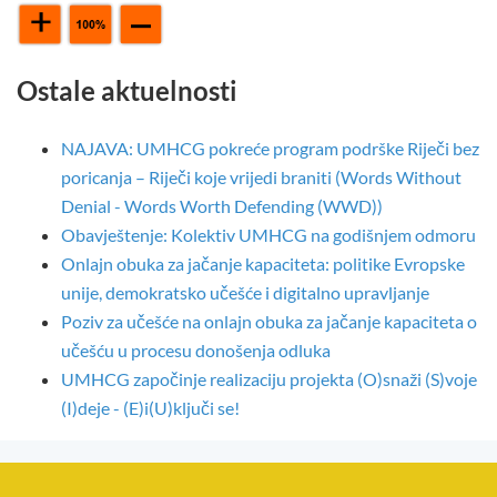
Ostale aktuelnosti
NAJAVA: UMHCG pokreće program podrške Riječi bez
poricanja – Riječi koje vrijedi braniti (Words Without
Denial - Words Worth Defending (WWD))
Obavještenje: Kolektiv UMHCG na godišnjem odmoru
Onlajn obuka za jačanje kapaciteta: politike Evropske
unije, demokratsko učešće i digitalno upravljanje
Poziv za učešće na onlajn obuka za jačanje kapaciteta o
učešću u procesu donošenja odluka
UMHCG započinje realizaciju projekta (O)snaži (S)voje
(I)deje - (E)i(U)ključi se!