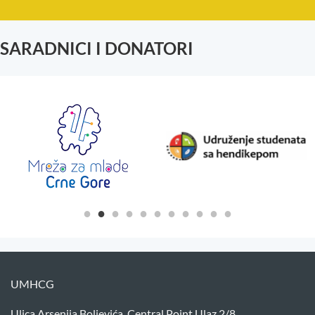
SARADNICI I DONATORI
UMHCG
Ulica Arsenija Boljevića, Central Point Ulaz 2/8,