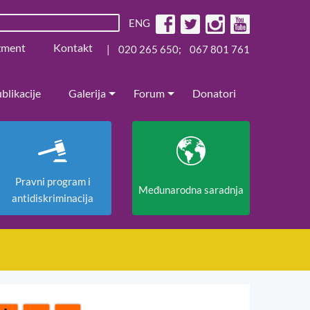
ENG
žment
Kontakt
|
020 265 650
;
067 801 761
blikacije
Galerija
Forum
Donatori
Pravni program i
Međunarodna saradnja
antidiskriminacija