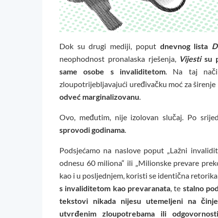
Dok su drugi mediji, poput
dnevnog lista
D
neophodnost pronalaska rješenja,
Vijesti
su p
same osobe s invaliditetom
. Na taj nači
zloupotrijebljavajući uređivačku moć za širenj
odveć marginalizovanu
.
Ovo, međutim, nije izolovan slučaj. Po srije
sprovodi godinama
.
Podsjećamo na naslove poput „Lažni invaliditet
odnesu 60 miliona“ ili „Milionske prevare pre
kao i u posljednjem, koristi se identična retorika
s invaliditetom kao prevaranata
, te
stalno pod
tekstovi nikada nijesu utemeljeni na čin
utvrđenim zloupotrebama ili odgovornost