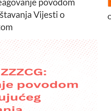
agovanje povodom
štavanja Vijesti o
O
etom