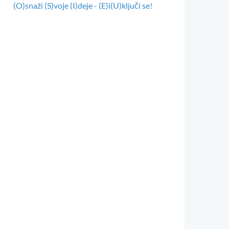
(O)snaži (S)voje (I)deje - (E)i(U)ključi se!