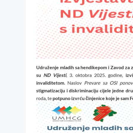
Udruženje mladih sa hendikepom i Zavod za za
su
ND Vijesti
, 3. oktobra 2025. godine,
izv
invaliditetom
. Naslov
Prevare sa OSI ponov
stigmatizaciju i diskriminaciju cijele jedne d
roda, te
potpuno izvrću činjenice koje je sam 