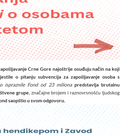
pošljavanje Crne Gore najoštrije osuđuju način na koji
ijestile o pitanju subvencija za zapošljavanje osoba s
o ispraznile Fond od 23 miliona
predstavlja brutalnu
ruštvene grupe
, značajne brojem i raznovrsnošću ljudskog
Fond saopštio u svom odgovoru.