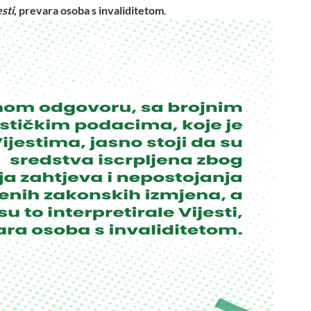
esti
,
prevara osoba s invaliditetom
.