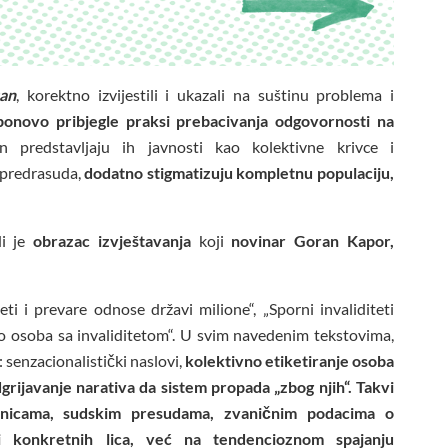
an
, korektno izvijestili i ukazali na suštinu problema i
onovo pribjegle praksi prebacivanja odgovornosti na
n predstavljaju ih javnosti kao kolektivne krivce i
e predrasuda,
dodatno stigmatizuju kompletnu populaciju,
di je
obrazac izvještavanja
koji
novinar Goran Kapor,
i i prevare odnose državi milione“, „Sporni invaliditeti
ko osoba sa invaliditetom“. U svim navedenim tekstovima,
: senzacionalistički naslovi,
kolektivno etiketiranje osoba
grijavanje narativa da sistem propada „zbog njih“. Takvi
jenicama, sudskim presudama, zvaničnim podacima o
i konkretnih lica, već na tendencioznom spajanju