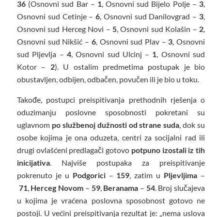
36
(Osnovni sud Bar –
1
, Osnovni sud Bijelo Polje –
3
,
Osnovni sud Cetinje –
6
, Osnovni sud Danilovgrad –
3
,
Osnovni sud Herceg Novi –
5
, Osnovni sud Kolašin –
2
,
Osnovni sud Nikšić –
6
, Osnovni sud Plav –
3
, Osnovni
sud Pljevlja –
4
, Osnovni sud Ulcinj –
1
, Osnovni sud
Kotor –
2
). U ostalim predmetima postupak je bio
obustavljen, odbijen, odbačen, povučen ili je bio u toku.
Takođe, postupci preispitivanja prethodnih rješenja o
oduzimanju poslovne sposobnosti pokretani su
uglavnom
po službenoj dužnosti od strane suda
, dok su
osobe kojima je ona oduzeta, centri za socijalni rad ili
drugi ovlašćeni predlagači gotovo
potpuno izostali iz tih
inicijativa
. Najviše postupaka za preispitivanje
pokrenuto je u
Podgorici
–
159
, zatim u
Pljevljima
–
71
,
Herceg Novom
–
59
,
Beranama
–
54
. Broj slučajeva
u kojima je vraćena poslovna sposobnost gotovo ne
postoji. U većini preispitivanja rezultat je: „nema uslova