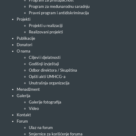
Program za pristupačnost
Program za međunarodnu saradnju
Pravni program i antidiskriminacija
Projekti
Projekti u realizaciji
Realizovani projekti
Publikacije
Donatori
O nama
Ciljevi i djelatnosti
Godišnji izvještaji
Odbor direktora / Skupština
Opšti akti UMHCG-a
Unutrašnja organizacija
Menadžment
Galerija
Galerije fotografija
Video
Kontakt
Forum
Ulaz na forum
Smjernice za korišćenje foruma