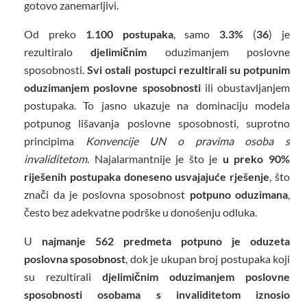
gotovo zanemarljivi.
Od preko
1.100 postupaka
, samo
3.3%
(
36
) je
rezultiralo
djelimičnim
oduzimanjem poslovne
sposobnosti.
Svi ostali postupci rezultirali su potpunim
oduzimanjem poslovne sposobnosti
ili obustavljanjem
postupaka. To jasno ukazuje na dominaciju modela
potpunog lišavanja poslovne sposobnosti, suprotno
principima
Konvencije UN o pravima osoba s
invaliditetom.
Najalarmantnije je što je
u preko 90%
riješenih postupaka doneseno usvajajuće rješenje
, što
znači da je poslovna sposobnost
potpuno oduzimana
,
često bez adekvatne podrške u donošenju odluka.
U
najmanje 562 predmeta potpuno je oduzeta
poslovna sposobnost
, dok je ukupan broj postupaka koji
su rezultirali
djelimičnim oduzimanjem poslovne
sposobnosti osobama s invaliditetom iznosio