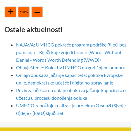
Ostale aktuelnosti
NAJAVA: UMHCG pokreće program podrške Riječi bez
poricanja – Riječi koje vrijedi braniti (Words Without
Denial - Words Worth Defending (WWD))
Obavještenje: Kolektiv UMHCG na godišnjem odmoru
Onlajn obuka za jačanje kapaciteta: politike Evropske
unije, demokratsko učešće i digitalno upravljanje
Poziv za učešće na onlajn obuka za jačanje kapaciteta o
učešću u procesu donošenja odluka
UMHCG započinje realizaciju projekta (O)snaži (S)voje
(I)deje - (E)i(U)ključi se!