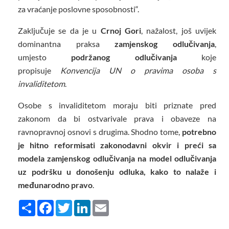
za vraćanje poslovne sposobnosti“.
Zaključuje se da je u
Crnoj Gori
, nažalost, još uvijek
dominantna praksa
zamjenskog odlučivanja
,
umjesto
podržanog odlučivanja
koje
propisuje
Konvencija UN o pravima osoba s
invaliditetom
.
Osobe s invaliditetom moraju biti priznate pred
zakonom da bi ostvarivale prava i obaveze na
ravnopravnoj osnovi s drugima. Shodno tome,
potrebno
je hitno reformisati zakonodavni okvir i preći sa
modela zamjenskog odlučivanja na model odlučivanja
uz podršku u donošenju odluka, kako to nalaže i
međunarodno pravo
.
Share
Facebook
Twitter
LinkedIn
Email