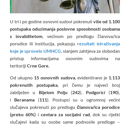
U tri i po godine osnovni sudovi pokrenuli
više od 1.100
postupaka
oduzimanja poslovne sposobnosti osobama
s invaliditetom
, većinom po predlogu članova/ica
porodice ili institucija, pokazuju
rezultati istraživanja
koje je sprovelo UMHCG
, slanjem zahtjeva za slobodan
pristup informacijama osovnim sudovima na
teritoriji
Crne Gore.
Od ukupno
15 osnovnih sudova
, evidentirano je
1.113
pokrenutih postupaka
, pri čemu je najveći broj
zabilježen u
Bijelom Polju
(
242
),
Podgorici
(
190
),
i
Beranama
(
111
). Postupci su u ogromnoj većini
slučajeva pokrenuti po predlogu
članova/ica porodice
(preko 60%)
i
centara za socijalni rad
, dok su rijetki
slučajevi kada su osobe same podnosile predloge –