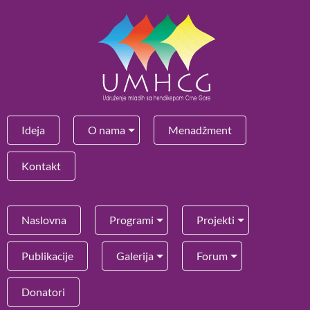
Ideja
O nama
Menadžment
Kontakt
Naslovna
Programi
Projekti
Publikacije
Galerija
Forum
Donatori