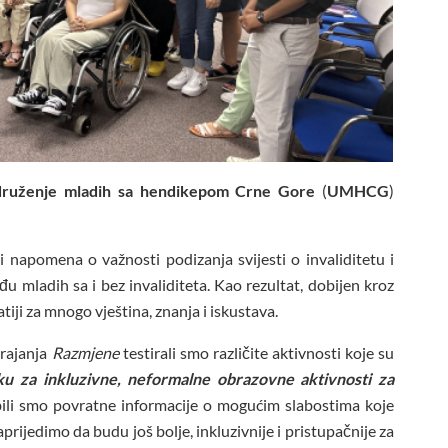
ruženje mladih sa hendikepom Crne Gore
(
UMHCG
)
 napomena o važnosti podizanja svijesti o invaliditetu i
među mladih sa i bez invaliditeta. Kao rezultat, dobijen kroz
tiji za mnogo vještina, znanja i iskustava.
trajanja
Razmjene
testirali smo različite aktivnosti koje su
ku za inkluzivne, neformalne obrazovne aktivnosti za
ili smo povratne informacije o mogućim slabostima koje
prijedimo da budu još bolje, inkluzivnije i pristupačnije za