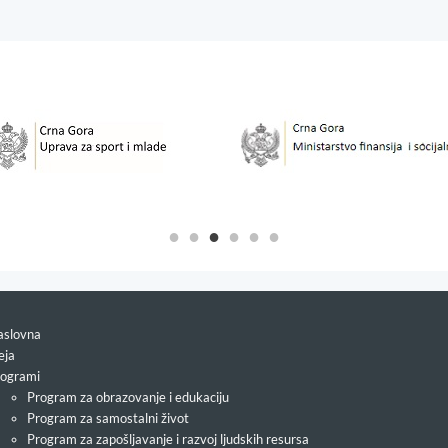
slovna
eja
ogrami
Program za obrazovanje i edukaciju
Program za samostalni život
Program za zapošljavanje i razvoj ljudskih resursa