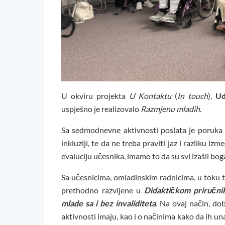
U okviru projekta
U Kontaktu
(
In touch
),
Ud
uspješno je realizovalo
Razmjenu mladih
.
Sa sedmodnevne aktivnosti poslata je poruka i
inkluziji, te da ne treba praviti jaz i razliku iz
evaluciju učesnika, imamo to da su svi izašli boga
Sa učesnicima, omladinskim radnicima, u toku 
prethodno razvijene u
Didaktičkom priručni
mlade sa i bez invaliditeta
.
Na ovaj način, dob
aktivnosti imaju, kao i o načinima kako da ih una