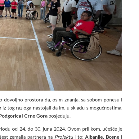
o dovoljno prostora da, osim znanja, sa sobom ponesu i
 iz tog razloga nastojali da im, u skladu s mogućnostima,
Podgorica
i
Crne Gora
posjeduju.
eriodu od 24. do 30. juna 2024. Ovom prilikom, učešće je
z šest zemalja partnera na
Projektu
i to:
Albanije, Bosne i