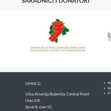
SARADNICI I DONATORI
Na
UMHCG
Id
Pr
Ulica Arsenija Boljevića, Central Point
Ulaz 2/8,
Sprat 8, stan 55,