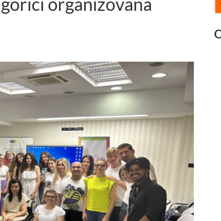
orici organizovana
O