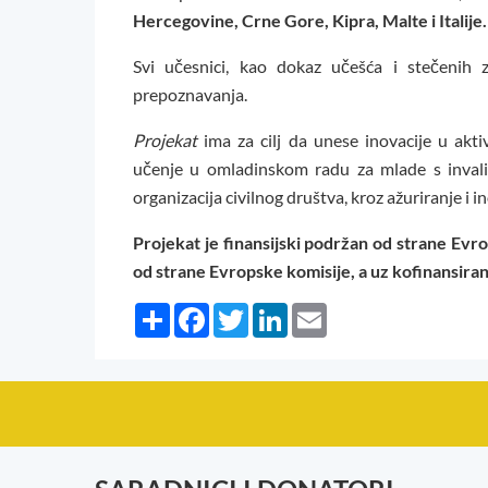
Hercegovine, Crne Gore, Kipra, Malte i Italije.
Svi učesnici, kao dokaz učešća i stečenih
prepoznavanja.
Projekat
ima za cilj da unese inovacije u akti
učenje u omladinskom radu za mlade s invali
organizacija civilnog društva, kroz ažuriranje i 
Projekat je finansijski podržan od strane
Evro
od strane
Evropske komisije
, a uz kofinansira
Share
Facebook
Twitter
LinkedIn
Email