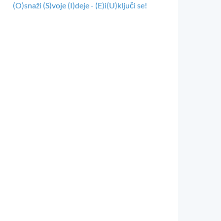
(O)snaži (S)voje (I)deje - (E)i(U)ključi se!