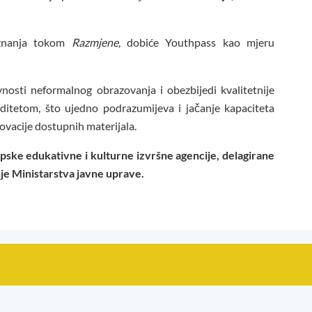
 znanja tokom
Razmjene
, dobiće Youthpass kao mjeru
vnosti neformalnog obrazovanja i obezbijedi kvalitetnije
ditetom, što ujedno podrazumijeva i jačanje kapaciteta
inovacije dostupnih materijala.
pske edukativne i kulturne izvršne agencije
, delagirane
nje
Ministarstva javne uprave
.