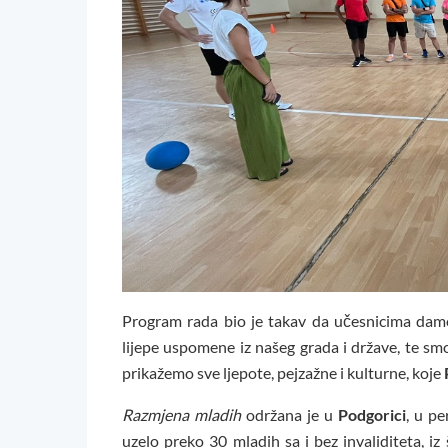
Program rada bio je takav da učesnicima dam
lijepe uspomene iz našeg grada i države, te smo
prikažemo sve ljepote, pejzažne i kulturne, koje
Razmjena mladih
održana je u
Podgorici
, u p
uzelo preko 30 mladih sa i bez invaliditeta, i