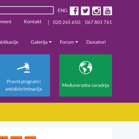
ENG
žment
Kontakt
|
020 265 650
;
067 801 761
blikacije
Galerija
Forum
Donatori
Pravni program i
Međunarodna saradnja
antidiskriminacija