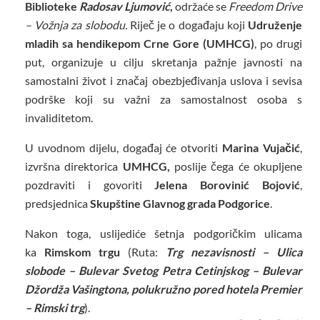
Biblioteke
Radosav Ljumović
,
održaće se
Freedom Drive
– Vožnja za slobodu.
Riječ je o događaju koji
Udruženje
mladih sa hendikepom Crne Gore (UMHCG)
, po drugi
put, organizuje u cilju
skretanja pažnje javnosti na
samostalni život i značaj obezbjeđivanja uslova i sevisa
podrške koji su važni za samostalnost osoba s
invaliditetom.
U uvodnom dijelu, događaj će otvoriti
Marina Vujačić
,
izvršna direktorica
UMHCG,
poslije čega će okupljene
pozdraviti i govoriti
Jelena Borovinić Bojović
,
predsjednica
Skupštine Glavnog grada Podgorice
.
Nakon toga, uslijediće šetnja podgoričkim ulicama
ka
Rimskom trgu
(Ruta:
Trg nezavisnosti – Ulica
slobode – Bulevar Svetog Petra Cetinjskog – Bulevar
Džordža Vašingtona, polukružno pored hotela Premier
– Rimski trg
).