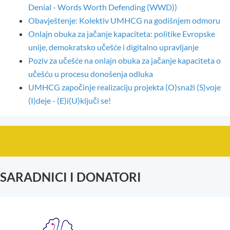
Denial - Words Worth Defending (WWD))
Obavještenje: Kolektiv UMHCG na godišnjem odmoru
Onlajn obuka za jačanje kapaciteta: politike Evropske
unije, demokratsko učešće i digitalno upravljanje
Poziv za učešće na onlajn obuka za jačanje kapaciteta o
učešću u procesu donošenja odluka
UMHCG započinje realizaciju projekta (O)snaži (S)voje
(I)deje - (E)i(U)ključi se!
SARADNICI I DONATORI