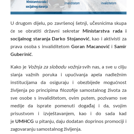
U drugom dijelu, po završenoj šetnji, učesnicima skupa
će se obratiti državni sekretar
Ministarstva rada i
socijalnog staranja
Darko Stojanović
, kao i aktivisti za
prava osoba s invaliditetom
Goran Macanović
i
Samir
Guberinić
.
Kako je
Vožnja za slobodu
vožnja
svih nas, a sve u cilju
slanja važnih poruka i upućivanja apela nadležnim
institucijama da osiguraju i obezbijede mogućnost
življenja po principima filozofije samostalnog života za
sve osobe s invaliditetom, ovim putem, pozivamo sve
medije da isprate pomenuti događaj i da, svojim
prisustvom i izvještavanjem, kao i do sada kad
je
UMHCG
u pitanju, daju dodatan doprinos promociji i
zagovaranju samostalnog življenja.