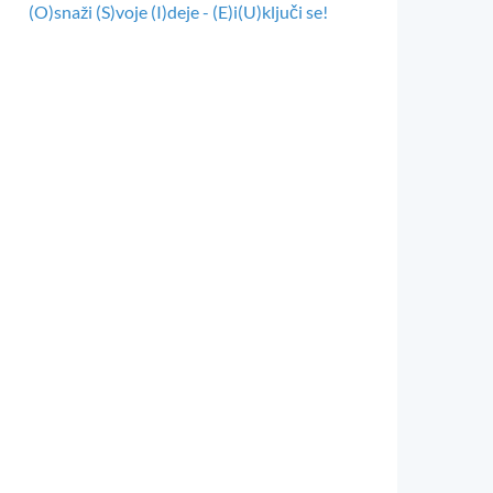
(O)snaži (S)voje (I)deje - (E)i(U)ključi se!