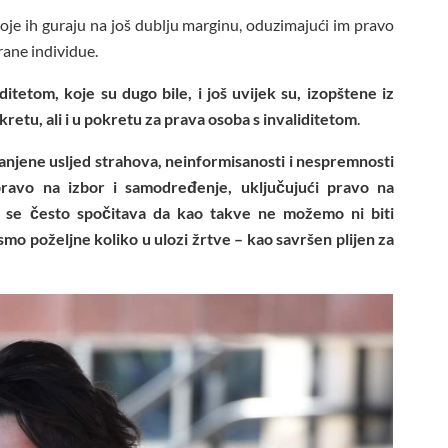
je ih guraju na još dublju marginu, oduzimajući im pravo
rane individue.
itetom, koje su dugo bile, i još uvijek su, izopštene iz
retu, ali i u pokretu za prava osoba s invaliditetom
.
manjene usljed strahova, neinformisanosti i nespremnosti
pravo na izbor i samodređenje, uključujući pravo na
 se često spočitava da kao takve ne možemo ni biti
smo poželjne koliko u ulozi žrtve – kao savršen plijen za