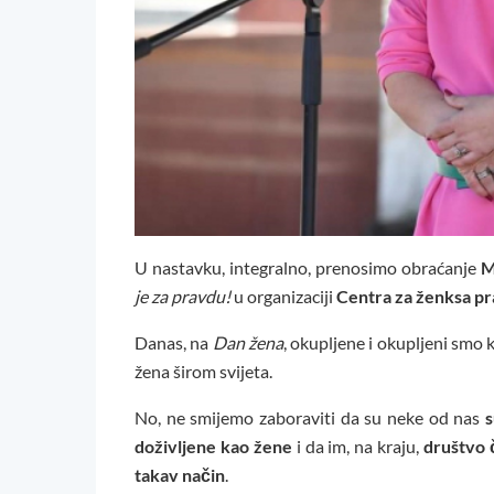
U nastavku, integralno, prenosimo obraćanje
M
je za pravdu!
u organizaciji
Centra za ženksa p
Danas, na
Dan žena
, okupljene i okupljeni smo k
žena širom svijeta.
No, ne smijemo zaboraviti da su neke od nas
s
doživljene kao žene
i da im, na kraju,
društvo č
takav način
.