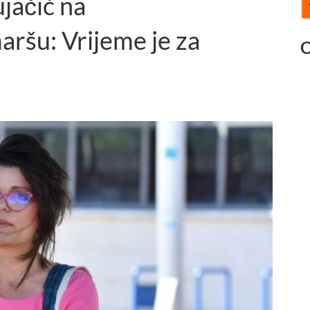
jačić na
šu: Vrijeme je za
O