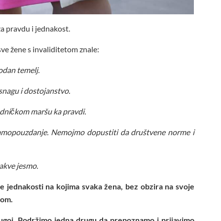
za pravdu i jednakost.
ve žene s invaliditetom znale:
hodan temelj.
snagu i dostojanstvo.
jedničkom maršu ka pravdi.
 samopouzdanje. Nemojmo dopustiti da društvene norme i
kakve jesmo.
e jednakosti na kojima svaka žena, bez obzira na svoje
som.
ugoj. Podržimo jedna drugu da prepoznamo i prijavimo