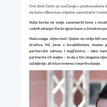
Ove žene često se suočavaju s predrasudama ko
da budu viđene kao vrijedne, samostalne i svest
Naša borba ne smije zanemariti žene s invalid
rodnih pitanja i često ignorisane u ženskom pok
Naša snaga, otpornost i ljubav ne smiju biti u
društva. Mi, žene s invaliditetom, imamo 
partnerske odnose i majčinstvo – iako nam
partnerke i/li majke – te da u tim ulogama nije
sažaljenje, ali istovremeno i neprihvatanje.