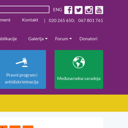
ENG
žment
Kontakt
|
020 265 650
;
067 801 761
blikacije
Galerija
Forum
Donatori
Pravni program i
Međunarodna saradnja
antidiskriminacija