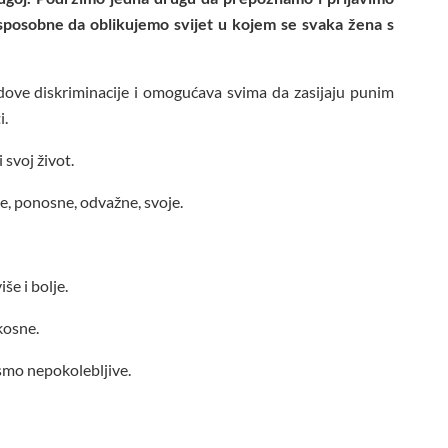
i sposobne da oblikujemo svijet u kojem se svaka žena s
dove diskriminacije i omogućava svima da zasijaju punim
i.
 svoj život.
e, ponosne, odvažne, svoje.
še i bolje.
kosne.
smo nepokolebljive.