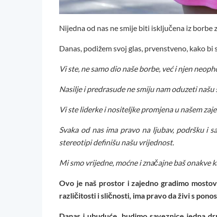
Nijedna od nas ne smije biti isključena iz borbe 
Danas, podižem svoj glas, prvenstveno, kako bi s
Vi ste, ne samo dio naše borbe, već i njen neop
Nasilje i predrasude ne smiju nam oduzeti našu 
Vi ste liderke i nositeljke promjena u našem za
Svaka od nas ima pravo na ljubav, podršku i
stereotipi definišu našu vrijednost.
Mi smo vrijedne, moćne i značajne baš onakve 
Ovo je naš prostor i zajedno gradimo mostov
različitosti i sličnosti, ima pravo da živi s pono
Danas i ubuduće, budimo saveznice jedna dr