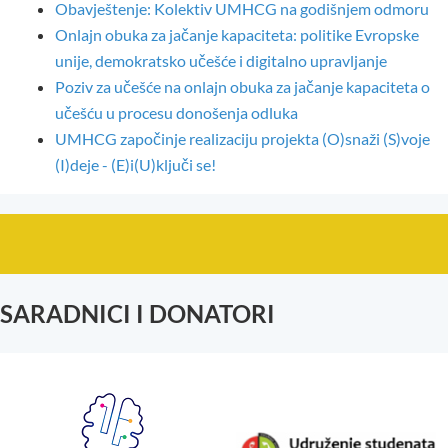
Obavještenje: Kolektiv UMHCG na godišnjem odmoru
Onlajn obuka za jačanje kapaciteta: politike Evropske
unije, demokratsko učešće i digitalno upravljanje
Poziv za učešće na onlajn obuka za jačanje kapaciteta o
učešću u procesu donošenja odluka
UMHCG započinje realizaciju projekta (O)snaži (S)voje
(I)deje - (E)i(U)ključi se!
SARADNICI I DONATORI