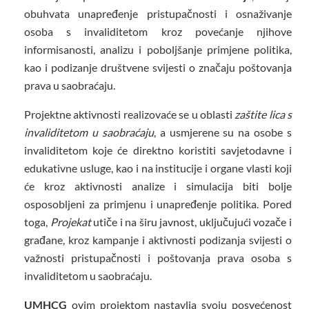
obuhvata unapređenje pristupačnosti i osnaživanje
osoba s invaliditetom kroz povećanje njihove
informisanosti, analizu i poboljšanje primjene politika,
kao i podizanje društvene svijesti o značaju poštovanja
prava u saobraćaju.
Projektne aktivnosti realizovaće se u oblasti
zaštite lica s
invaliditetom u saobraćaju
, a usmjerene su na osobe s
invaliditetom koje će direktno koristiti savjetodavne i
edukativne usluge, kao i na institucije i organe vlasti koji
će kroz aktivnosti analize i simulacija biti bolje
osposobljeni za primjenu i unapređenje politika. Pored
toga,
Projekat
utiče i na širu javnost, uključujući vozače i
građane, kroz kampanje i aktivnosti podizanja svijesti o
važnosti pristupačnosti i poštovanja prava osoba s
invaliditetom u saobraćaju.
UMHCG
ovim projektom nastavlja svoju posvećenost