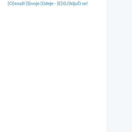
(O)snaži (S)voje (I)deje - (E)i(U)ključi se!