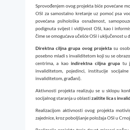
Sprovođenjem ovog projekta biće povećane mog
OSI za samostalno kretanje uz pomoć psa vod
povećana psihološka osnaženost, samopouzd
podignuta svijest i vidljivost OSI, kao i inform
čime se omogućava učešće OSI i uključenost u 
Direktna ciljna grupa ovog projekta
su osob
posebno mladi s invaliditetom koji su se obrazo
centrima, a kao
indirektna ciljna grupa
tu 
invaliditetom, pojedinci, institucije socijal
invaliditetom, građani).
Aktivnosti projekta realizuju se u sklopu ko
socijalnog staranja u oblasti
zaštite lica s inval
Realizacijom aktivnosti ovog projekta motiv
zajednice, kroz poboljšanje položaja OSI u Crnoj
Realizacija projekta traje devet mjeseci počev