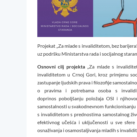
Projekat „Za mlade s invaliditetom, bez barije
uz podršku Ministarstva rada i socijalnog staran
Osnovni cilj projekta
„Za mlade s invalidite
invaliditetom u Crnoj Gori, kroz primjenu soc
zastupanje ljudskih prava i filozofije samostalnog
o pravima i potrebama osoba s invalidi
doprinos poboljšanju položaja OSI i njihovo
samostalnosti u svakodnevnom funkcionisanju 
s invaliditetom s prednostima samostalnog ži
efektivnog učešća i uključenosti u sve sfere
osnaživanja i osamostaljivanja mladih s invalid