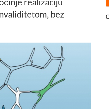
inje realizaciju
invaliditetom, bez
O