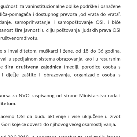
ućnosti za vaninstitucionalne oblike podrške i osnažene
iča-pomagača i dostupnog prevoza „od vrata do vrata“,
anje, samoprihvatanje i samopoštovanje OSI, i biće
isanost šire javnosti u cilju poštovanja ljudskih prava OSI
društvenom životu.
e s invaliditetom, muškarci i žene, od 18 do 36 godina,
vali u specijalnom sistemu obrazovanja, kao i u resursnim
je
šira društvena zajednica
(mediji, porodice osoba s
ne i dječje zaštite i obrazovanja, organizacije osoba s
nkursa za NVO raspisanog od strane Ministarstva rada i
iditetom
.
isaćemo OSI da budu aktivnije i više uključene u život
 Gori koje će dovesti do njihovog većeg osamostljivanja.
 od 22.3.2019., a odobrena sredstva za realizaciju iznose