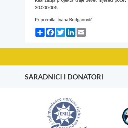
30.000,00€.
Pripremila: Ivana Bodganović
Share
Facebook
Twitter
LinkedIn
Email
SARADNICI I DONATORI