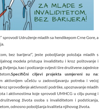
ra!“ sprovodi Udruženje mladih sa hendikepom Crne Gore, a
ja.
tom, bez barijera!“, jeste poboljšanje položaja mladih s
ijalnog modela pristupa invaliditetu i kroz poštovanje i
 življenja, kao i podizanje svijesti šire društvene zajednice
tetom.
S
pecifični ciljevi projekta usmjereni su na
:
m aktivnijem učešću u zadovoljavanju potreba i većoj
kroz sprovođenje aktivnosti podrške, upoznavanje mladih
vota i aktivnostima koje sprovodi UMHCG u cilju punog i
 društvenog života osoba s invaliditetom i podsticanja,
itetom, odnosno poboljšanja kvaliteta njihovog života.