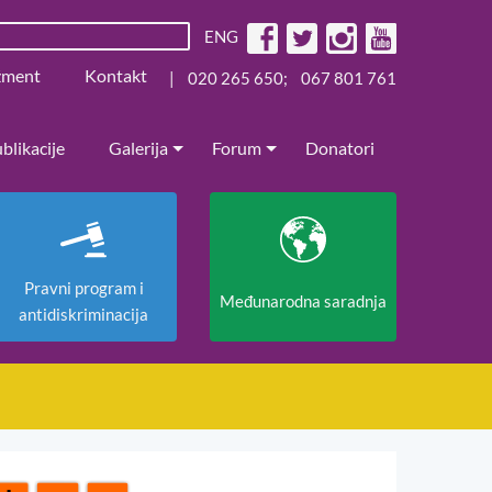
ENG
žment
Kontakt
|
020 265 650
;
067 801 761
blikacije
Galerija
Forum
Donatori
Pravni program i
Međunarodna saradnja
antidiskriminacija