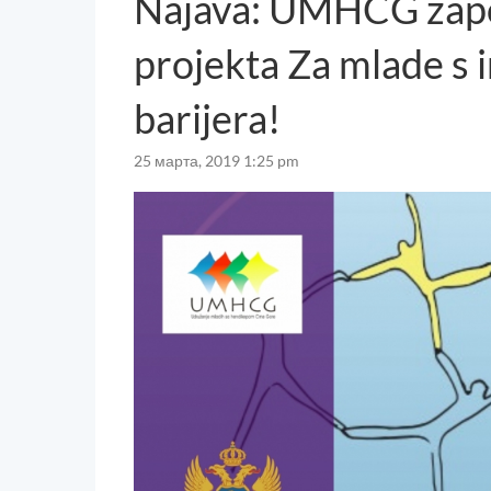
Najava: UMHCG započ
projekta Za mlade s 
barijera!
25 марта, 2019 1:25 pm