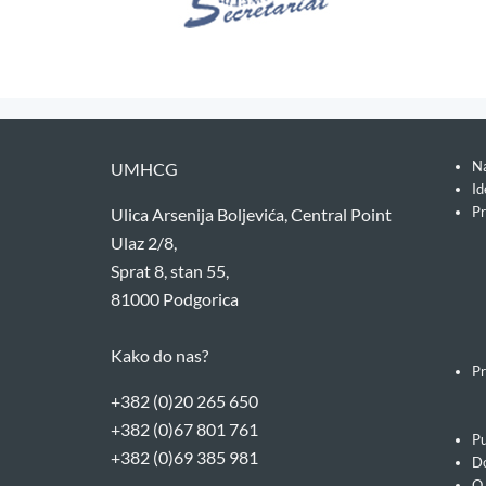
Na
UMHCG
Id
Pr
Ulica Arsenija Boljevića, Central Point
Ulaz 2/8,
Sprat 8, stan 55,
81000 Podgorica
Kako do nas?
Pr
+382 (0)20 265 650
+382 (0)67 801 761
Pu
+382 (0)69 385 981
Do
O