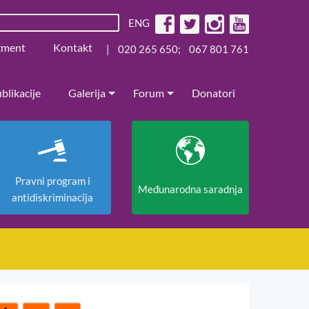
ENG
žment
Kontakt
|
020 265 650
;
067 801 761
blikacije
Galerija
Forum
Donatori
Pravni program i
Međunarodna saradnja
antidiskriminacija