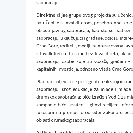
saobraćaju.
Direktne ciljne grupe
ovog projekta su učenici
na učenike s invaliditetom, posebno one koje s
oblasti javnog saobraćaja, kao što su nadležni s
saobraćaju, uključujući i građane, dok su indire
Crne Gore, roditelji, mediji, zainteresovana javn
s invaliditetom i osobe bez invaliditeta, ukl
saobraćaju, osobe koje su vozači, građani – voz
kapitalnih investicija, odnosno Vlada Crne Gore
Planirani ciljevi biće postignuti realizacijom 
saobraćaju; kroz edukacije za mlade i mlade 
drumskog saobraćaja; biće izrađen Vodič za mla
kampanje biće izrađeni i gifovi s ciljem inf
fokusom na promociju odredbi Zakona o bezbje
oblasti drumskog saobraćaja.
Aktivnosti projekta realizuju se u sklopu konk