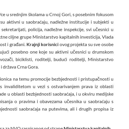
/ce u srednjim školama u Crnoj Gori, s posebnim fokusom
u aktivni u saobraćaju, nadležne institucije i subjekti u
ekretarijati, policija, nadležne inspekcije, svi učesnici u
ktne ciljne grupe Ministarstvo kapitalnih investicija, Vlada
ost i građani.
Krajnji korisnici
ovog projekta su sve osobe
jučujući posebno one koje su aktivni učesnici u drumskom
ači, biciklisti, roditelji, budući roditelji, Ministarstvo
 i država Crna Gora.
radionica na temu promocije bezbjednosti i pristupačnosti u
s invaliditetom u vezi s ostvarivanjem prava iz oblasti
de u oblasti bezbjednosti saobraćaja, i u okviru medijske
ormisanja o pravima i obavezama učesnika u saobraćaju s
dnosti saobraćaja na putevima, ali i drugih propisa iz
ursa za NVO raspisanog od strane
Ministarstva kapitalnih