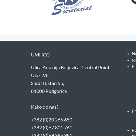
Na
UMHCG
Id
Pr
Ulica Arsenija Boljevića, Central Point
Ulaz 2/8,
Sprat 8, stan 55,
81000 Podgorica
Kako do nas?
Pr
+382 (0)20 265 650
+382 (0)67 801 761
Pu
+382 (0)69 385 981