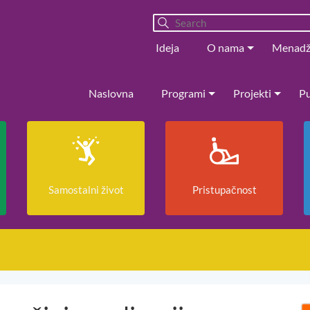
Ideja
O nama
Menad
Naslovna
Programi
Projekti
Pu
Samostalni život
Pristupačnost