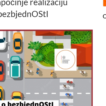
činje realizaciju
 bezbjednOStI
O