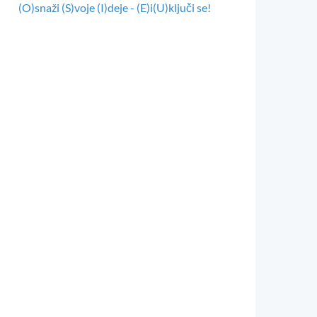
(O)snaži (S)voje (I)deje - (E)i(U)ključi se!