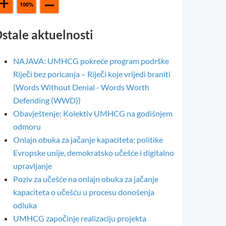
stale aktuelnosti
NAJAVA: UMHCG pokreće program podrške
Riječi bez poricanja – Riječi koje vrijedi braniti
(Words Without Denial - Words Worth
Defending (WWD))
Obavještenje: Kolektiv UMHCG na godišnjem
odmoru
Onlajn obuka za jačanje kapaciteta: politike
Evropske unije, demokratsko učešće i digitalno
upravljanje
Poziv za učešće na onlajn obuka za jačanje
kapaciteta o učešću u procesu donošenja
odluka
UMHCG započinje realizaciju projekta