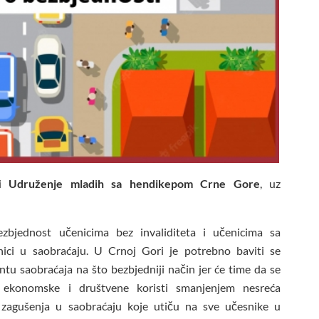
di
Udruženje mladih sa hendikepom Crne Gore
, uz
bjednost učenicima bez invaliditeta i učenicima sa
esnici u saobraćaju. U Crnoj Gori je potrebno baviti se
tu saobraćaja na što bezbjedniji način jer će time da se
 ekonomske i društvene koristi smanjenjem nesreća
zagušenja u saobraćaju koje utiču na sve učesnike u