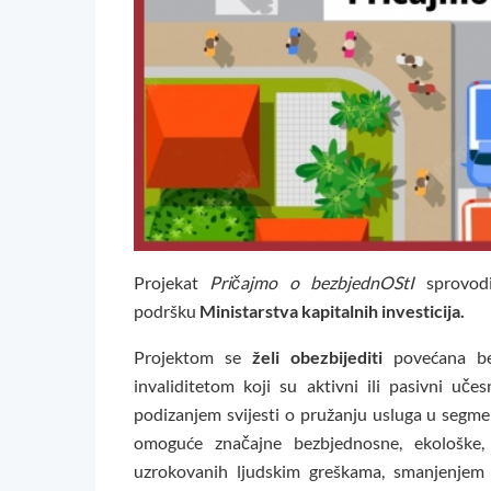
Projekat
Pričajmo o bezbjednOStI
sprovo
podršku
Ministarstva kapitalnih investicija.
Projektom se
želi obezbijediti
povećana bez
invaliditetom koji su aktivni ili pasivni uč
podizanjem svijesti o pružanju usluga u segmen
omoguće značajne bezbjednosne, ekološke,
uzrokovanih ljudskim greškama, smanjenjem 