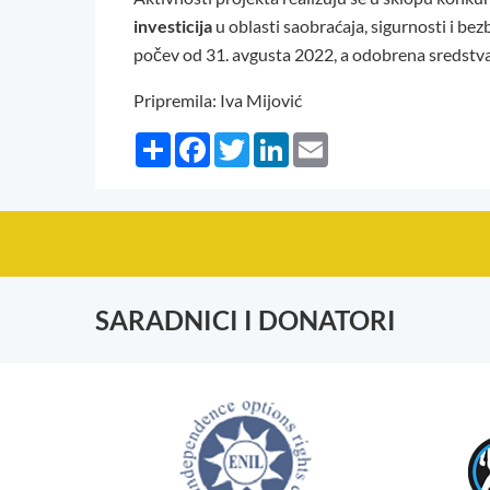
investicija
u oblasti saobraćaja, sigurnosti i bez
počev od 31. avgusta 2022, a odobrena sredstva 
Pripremila: Iva Mijović
Share
Facebook
Twitter
LinkedIn
Email
SARADNICI I DONATORI