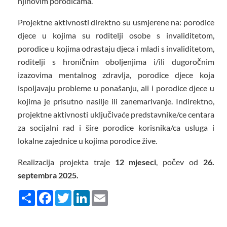
njihovim porodicama.
Projektne aktivnosti direktno su usmjerene na: porodice
djece u kojima su roditelji osobe s invaliditetom,
porodice u kojima odrastaju djeca i mladi s invaliditetom,
roditelji s hroničnim oboljenjima i/ili dugoročnim
izazovima mentalnog zdravlja, porodice djece koja
ispoljavaju probleme u ponašanju, ali i porodice djece u
kojima je prisutno nasilje ili zanemarivanje. Indirektno,
projektne aktivnosti uključivaće predstavnike/ce centara
za socijalni rad i šire porodice korisnika/ca usluga i
lokalne zajednice u kojima porodice žive.
Realizacija projekta traje
12 mjeseci
, počev od
26.
septembra 2025.
Share
Facebook
Twitter
LinkedIn
Email