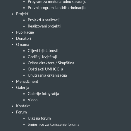
Program za međunarodnu saradnju
Pravni program i antidiskriminacija
Projekti
Projekti u realizaciji
Realizovani projekti
Publikacije
Donatori
O nama
Ciljevi i djelatnosti
Godišnji izvještaji
Odbor direktora / Skupština
Opšti akti UMHCG-a
Unutrašnja organizacija
Menadžment
Galerija
Galerije fotografija
Video
Kontakt
Forum
Ulaz na forum
Smjernice za korišćenje foruma