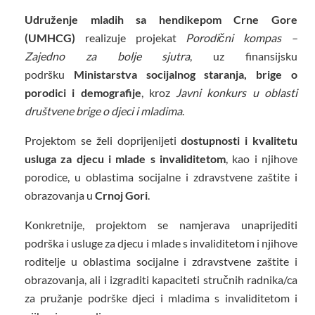
Udruženje mladih sa hendikepom Crne Gore
(UMHCG)
realizuje projekat
Porodični kompas –
Zajedno za bolje sjutra
, uz finansijsku
podršku
Ministarstva socijalnog staranja, brige o
porodici i demografije
, kroz
Javni konkurs u oblasti
društvene brige o djeci i mladima
.
Projektom se želi doprijenijeti
dostupnosti i kvalitetu
usluga za djecu i mlade s invaliditetom
, kao i njihove
porodice, u oblastima socijalne i zdravstvene zaštite i
obrazovanja u
Crnoj Gori
.
Konkretnije, projektom se namjerava unaprijediti
podrška i usluge za djecu i mlade s invaliditetom i njihove
roditelje u oblastima socijalne i zdravstvene zaštite i
obrazovanja, ali i izgraditi kapaciteti stručnih radnika/ca
za pružanje podrške djeci i mladima s invaliditetom i