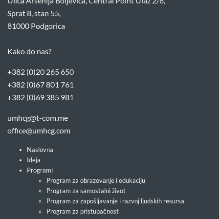
Ulica Arsenija Boljevića, Central Point Ulaz 2/8,
Sprat 8, stan 55,
81000 Podgorica
Kako do nas?
+382 (0)20 265 650
+382 (0)67 801 761
+382 (0)69 385 981
umhcg@t-com.me
office@umhcg.com
Naslovna
Ideja
Programi
Program za obrazovanje i edukaciju
Program za samostalni život
Program za zapošljavanje i razvoj ljudskih resursa
Program za pristupačnost