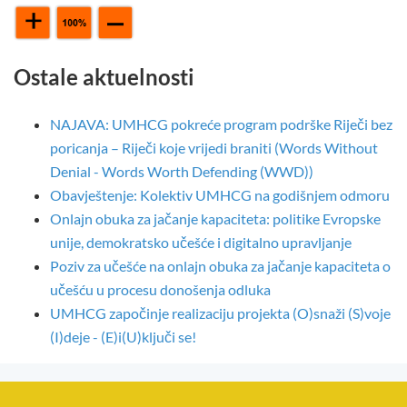
Ostale aktuelnosti
NAJAVA: UMHCG pokreće program podrške Riječi bez
poricanja – Riječi koje vrijedi braniti (Words Without
Denial - Words Worth Defending (WWD))
Obavještenje: Kolektiv UMHCG na godišnjem odmoru
Onlajn obuka za jačanje kapaciteta: politike Evropske
unije, demokratsko učešće i digitalno upravljanje
Poziv za učešće na onlajn obuka za jačanje kapaciteta o
učešću u procesu donošenja odluka
UMHCG započinje realizaciju projekta (O)snaži (S)voje
(I)deje - (E)i(U)ključi se!