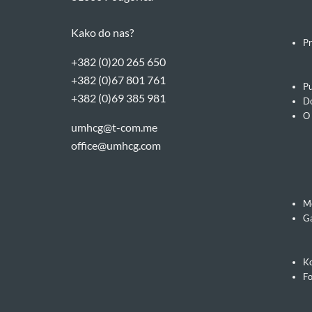
Kako do nas?
Pr
+382 (0)20 265 650
+382 (0)67 801 761
Pu
+382 (0)69 385 981
Do
O
umhcg@t-com.me
office@umhcg.com
M
Ga
Ko
F