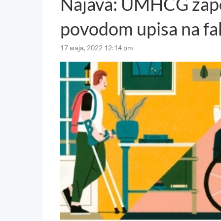
Najava: UMHCG zap
povodom upisa na fa
17 маја, 2022 12:14 pm