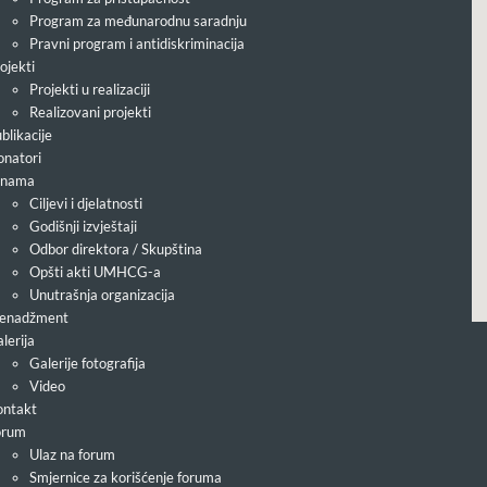
Program za međunarodnu saradnju
Pravni program i antidiskriminacija
ojekti
Projekti u realizaciji
Realizovani projekti
blikacije
natori
 nama
Ciljevi i djelatnosti
Godišnji izvještaji
Odbor direktora / Skupština
Opšti akti UMHCG-a
Unutrašnja organizacija
enadžment
lerija
Galerije fotografija
Video
ntakt
orum
Ulaz na forum
Smjernice za korišćenje foruma