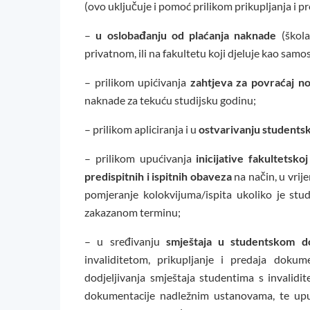
(ovo uključuje i pomoć prilikom prikupljanja i p
–
u oslobađanju od plaćanja naknade
(škola
privatnom, ili na fakultetu koji djeluje kao samos
– prilikom upićivanja
zahtjeva za povraćaj nov
naknade za tekuću studijsku godinu;
– prilikom apliciranja i u
ostvarivanju studentsk
– prilikom upućivanja
inicijative fakultetsk
predispitnih i ispitnih obaveza
na način, u vrij
pomjeranje kolokvijuma/ispita ukoliko je stu
zakazanom terminu;
– u sređivanju
smještaja u studentskom 
invaliditetom, prikupljanje i predaja doku
dodjeljivanja smještaja studentima s invalid
dokumentacije nadležnim ustanovama, te upući