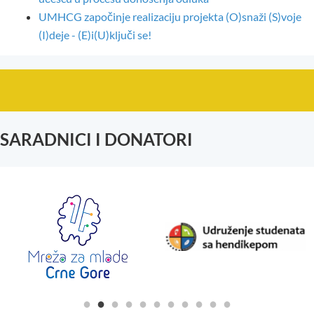
UMHCG započinje realizaciju projekta (O)snaži (S)voje
(I)deje - (E)i(U)ključi se!
SARADNICI I DONATORI