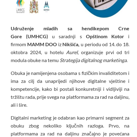
Udruženje mladih sa hendikepom Crne
Gore
(UMHCG)
u saradnji s
Opštinom Kotor
i
firmom
MAMM DOO
iz
Nikšića,
u periodu od 14. do 18.
oktobra 2024, u hotelu
Aurel
, organizuje prvi od tri
modula obuke na temu
Strategija digitalnog marketinga
.
Obuka je namijenjena osobama s fizičkim invaliditetom i
ima za cilj da unaprijedi njihove digitalne vještine i
kompetencije, kako bi postali konkuretniji i vidljiviji na
tržištu rada, prije svega na platformama za rad na daljinu,
ali i šire.
Digitalni marketing je odabran kao primarni segment za
obuku zbog nekoliko ključnih razloga. Prvo, na
platformama za rad na daljinu značajno je povećana