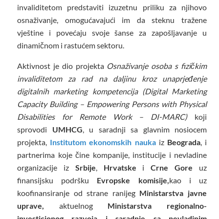
invaliditetom predstaviti izuzetnu priliku za njihovo
osnaživanje, omogućavajući im da steknu tražene
vještine i povećaju svoje šanse za zapošljavanje u
dinamičnom i rastućem sektoru.
Aktivnost je dio projekta
Osnaživanje osoba s fizičkim
invaliditetom za rad na daljinu kroz unaprjeđenje
digitalnih marketing kompetencija (Digital Marketing
Capacity Building – Empowering Persons with Physical
Disabilities for Remote Work – DI-MARC)
koji
sprovodi
UMHCG
,
u saradnji sa glavnim nosiocem
projekta,
Institutom ekonomskih nauka
iz
Beograda
, i
partnerima koje čine kompanije, institucije i nevladine
organizacije iz
Srbije
,
Hrvatske
i
Crne Gore
uz
finansijsku podršku
Evropske komisije,
kao i uz
koofinansiranje od strane ranijeg
Ministarstva javne
uprave
,
aktuelnog
Ministarstva regionalno-
investicionog razvoja i saradnje sa nevladinim