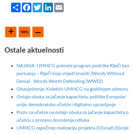
Share
Facebook
Twitter
LinkedIn
Email
Ostale aktuelnosti
NAJAVA: UMHCG pokreće program podrške Riječi bez
poricanja – Riječi koje vrijedi braniti (Words Without
Denial - Words Worth Defending (WWD))
Obavještenje: Kolektiv UMHCG na godišnjem odmoru
Onlajn obuka za jačanje kapaciteta: politike Evropske
unije, demokratsko učešće i digitalno upravljanje
Poziv za učešće na onlajn obuka za jačanje kapaciteta o
učešću u procesu donošenja odluka
UMHCG započinje realizaciju projekta (O)snaži (S)voje