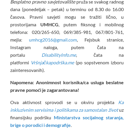
Besplatno pravno savjetovalište
pruža se svakog radnog
dana (ponedeljak – petak) u terminu od 8.30 do 16.00
časova. Pravni savjeti mogu se tražiti lično, u
prostorijama
UMHCG
, putem fiksnog i mobilnog
telefona: 020/265-650, 069/385-981, 067/801-761,
mejla:
umhcg2016@gmail.com
, Fejsbuk stranice,
Instagram naloga, putem čata na
portalu
DisabilityInfo.me
, čata na
platformi
Vršnjačkapodrška.me
(po sopstvenom izboru
zainteresovanih).
Napomena: Anonimnost korisnika/ca usluga beslatne
pravne pomoći je zagarantovana!
Ova aktivnost sprovodi se u okviru projekta
Ka
inkluzivnim servisima i politikama za samostalan život
uz
finansijsku podršku
Ministarstva socijalnog staranja,
brige o porodici i demografije
.