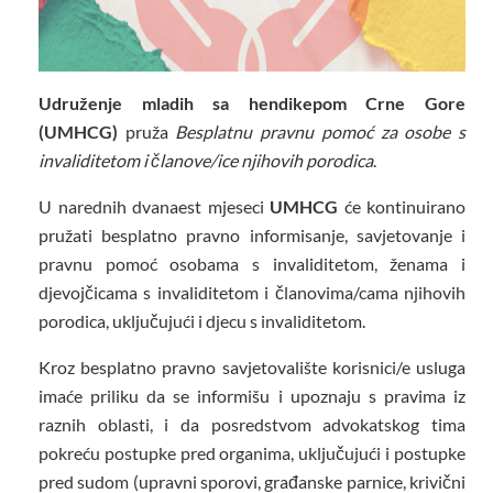
Udruženje mladih sa hendikepom Crne Gore
(UMHCG)
pruža
Besplatnu pravnu pomoć za osobe s
invaliditetom i članove/ice njihovih porodica
.
U narednih dvanaest mjeseci
UMHCG
će kontinuirano
pružati besplatno pravno informisanje, savjetovanje i
pravnu pomoć osobama s invaliditetom, ženama i
djevojčicama s invaliditetom i članovima/cama njihovih
porodica, uključujući i djecu s invaliditetom.
Kroz besplatno pravno savjetovalište korisnici/e usluga
imaće priliku da se informišu i upoznaju s pravima iz
raznih oblasti, i da posredstvom advokatskog tima
pokreću postupke pred organima, uključujući i postupke
pred sudom (upravni sporovi, građanske parnice, krivični