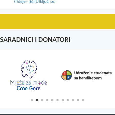
(I)deje - (E)i(U)ključi se!
SARADNICI I DONATORI