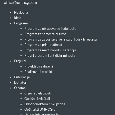
office@umhcg.com
Naslovna
Ideja
Programi
Program za obrazovanje i edukaciju
Program za samostalni život
Program za zapošljavanje i razvoj ljudskih resursa
Program za pristupačnost
Program za međunarodnu saradnju
Pravni program i antidiskriminacija
Projekti
Projekti u realizaciji
Realizovani projekti
Publikacije
Donatori
O nama
Ciljevi i djelatnosti
Godišnji izvještaji
Odbor direktora / Skupština
Opšti akti UMHCG-a
Unutrašnja organizacija