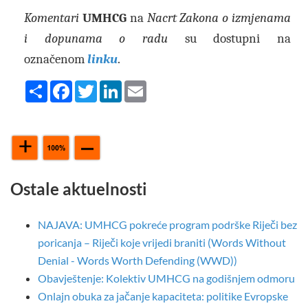
Komentari
UMHCG
na
Nacrt Zakona o izmjenama
i dopunama o radu
su dostupni na
označenom
linku
.
Share
Facebook
Twitter
LinkedIn
Email
Ostale aktuelnosti
NAJAVA: UMHCG pokreće program podrške Riječi bez
poricanja – Riječi koje vrijedi braniti (Words Without
Denial - Words Worth Defending (WWD))
Obavještenje: Kolektiv UMHCG na godišnjem odmoru
Onlajn obuka za jačanje kapaciteta: politike Evropske