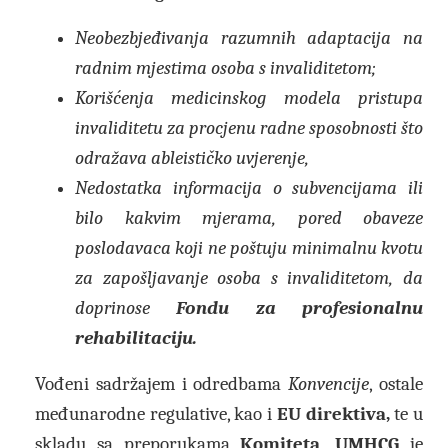
Neobezbjeđivanja razumnih adaptacija na
radnim mjestima osoba s invaliditetom;
Korišćenja medicinskog modela pristupa
invaliditetu za procjenu radne sposobnosti što
odražava ableističko uvjerenje,
Nedostatka informacija o subvencijama ili
bilo kakvim mjerama, pored obaveze
poslodavaca koji ne poštuju minimalnu kvotu
za zapošljavanje osoba s invaliditetom, da
doprinose
Fondu za profesionalnu
rehabilitaciju.
Vođeni sadržajem i odredbama
Konvencije
, ostale
međunarodne regulative, kao i
EU direktiva,
te u
skladu sa preporukama
Komiteta
,
UMHCG
je