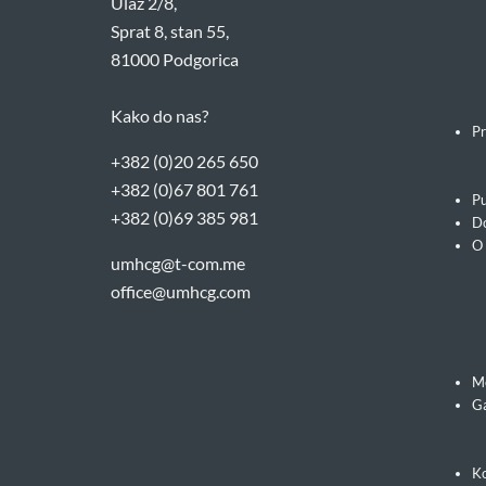
Ulaz 2/8,
Sprat 8, stan 55,
81000 Podgorica
Kako do nas?
Pr
+382 (0)20 265 650
+382 (0)67 801 761
Pu
+382 (0)69 385 981
Do
O
umhcg@t-com.me
office@umhcg.com
M
Ga
Ko