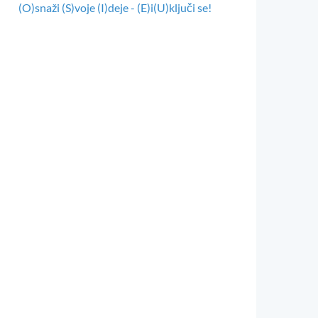
(O)snaži (S)voje (I)deje - (E)i(U)ključi se!