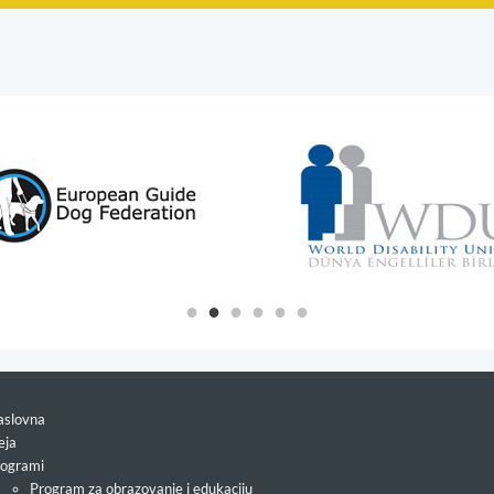
slovna
eja
ogrami
Program za obrazovanje i edukaciju