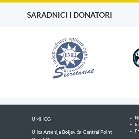
SARADNICI I DONATORI
Na
UMHCG
Id
Pr
Ulica Arsenija Boljevića, Central Point