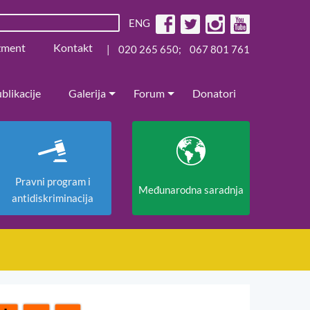
ENG
žment
Kontakt
|
020 265 650
;
067 801 761
blikacije
Galerija
Forum
Donatori
Pravni program i
Međunarodna saradnja
antidiskriminacija