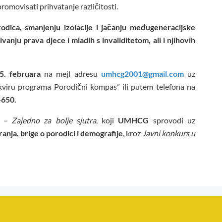
 promovisati prihvatanje različitosti.
odica, smanjenju izolacije i jačanju međugeneracijske
ivanju prava djece i mladih s invaliditetom, ali i njihovih
5. februara
na mejl adresu
umhcg2001@gmail.com
uz
okviru programa Porodični kompas” ili putem telefona na
-650.
– Zajedno za bolje sjutra
, koji
UMHCG
sprovodi uz
ranja, brige o porodici i demografije
, kroz
Javni konkurs u