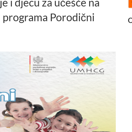
je i djecu za učešće na
u programa Porodični
O