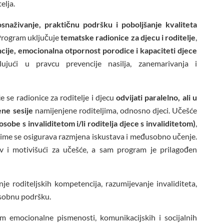
elja.
snaživanje, praktičnu podršku i poboljšanje kvaliteta
. Program uključuje
tematske radionice za djecu i roditelje
,
cije, emocionalna otpornost porodice i kapaciteti djece
ujući u pravcu prevencije nasilja, zanemarivanja i
će se radionice za roditelje i djecu
odvijati paralelno, ali u
ne sesije
namijenjene roditeljima, odnosno djeci. Učešće
osobe s invaliditetom i/li roditelja djece s invaliditetom)
,
čime se osigurava razmjena iskustava i međusobno učenje.
jiv i motivišući za učešće, a sam program je prilagođen
je roditeljskih kompetencija, razumijevanje invaliditeta,
usobnu podršku.
m emocionalne pismenosti, komunikacijskih i socijalnih