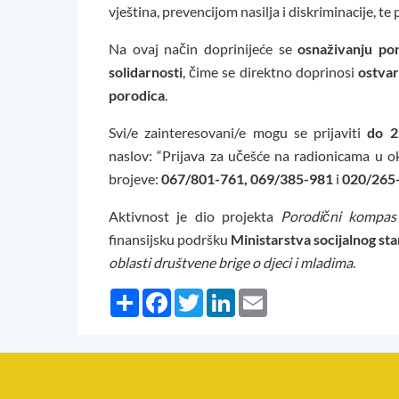
vještina, prevencijom nasilja i diskriminacije, te
Na ovaj način doprinijeće se
osnaživanju por
solidarnosti
, čime se direktno doprinosi
ostvar
porodica
.
Svi/e zainteresovani/e mogu se prijaviti
do 2
naslov: “Prijava za učešće na radionicama u 
brojeve:
067/801-761, 069/385-981
i
020/265
Aktivnost je dio projekta
Porodični kompas 
finansijsku podršku
Ministarstva socijalnog sta
oblasti društvene brige o djeci i mladima
.
Share
Facebook
Twitter
LinkedIn
Email