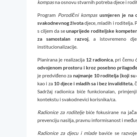
kompas
na osnovu stvarnih potreba djece i rodit
Program
Porodični kompas
usmjeren je na o
svakodnevnog života
djece, mladih i roditelja
s ciljem da se
unaprijede roditeljske kompeten
za samostalan razvoj
, a istovremeno djel
institucionalizacije.
Planirana je realizacija
12 radionica
, pri čemu 
odvojenom prostoru i kroz posebno prilagođe
je predviđeno za
najmanje 10 roditelja (koji su 
kao i za
10 djece i mladih sa i bez invaliditeta
, 
Sadržaj radionica biće funkcionalan, primjen
kontekstu i svakodnevici korisnika/ca.
Radionice za roditelje
biće fokusirane na jačan
prevenciju nasilja, pravnu informisanost i međ
Radionice za djecu i mlade
baviće se razvoje