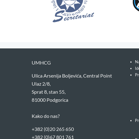
Na
UMHCG
Id
Pr
Ulica Arsenija Boljevića, Central Point
Ulaz 2/8,
Sprat 8, stan 55,
81000 Podgorica
Kako do nas?
Pr
+382 (0)20 265 650
+382 (0)67 801 761