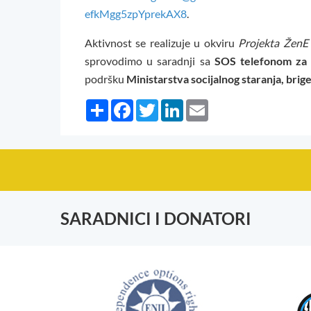
efkMgg5zpYprekAX8
.
Aktivnost se realizuje u okviru
Projekta ŽenE 
sprovodimo u saradnji sa
SOS telefonom za ž
podršku
Ministarstva socijalnog staranja, brige
Share
Facebook
Twitter
LinkedIn
Email
SARADNICI I DONATORI