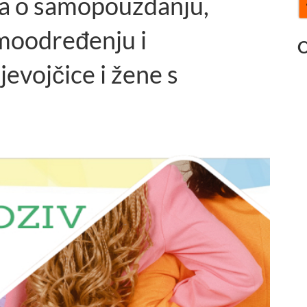
ca o samopouzdanju,
moodređenju i
O
evojčice i žene s