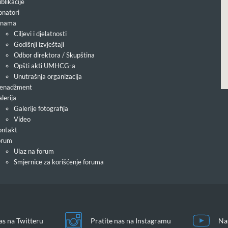
blikacije
natori
 nama
Ciljevi i djelatnosti
Godišnji izvještaji
Odbor direktora / Skupština
Opšti akti UMHCG-a
Unutrašnja organizacija
enadžment
lerija
Galerije fotografija
Video
ntakt
orum
Ulaz na forum
Smjernice za korišćenje foruma
as na Twitteru
Pratite nas na Instagramu
Na