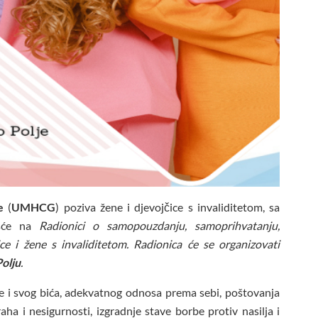
e
(
UMHCG
) poziva žene i djevojčice s invaliditetom, sa
šće na
Radionici o samopouzdanju, samoprihvatanju,
e i žene s invaliditetom. Radionica će se organizovati
Polju
.
be i svog bića, adekvatnog odnosa prema sebi, poštovanja
traha i nesigurnosti, izgradnje stave borbe protiv nasilja i