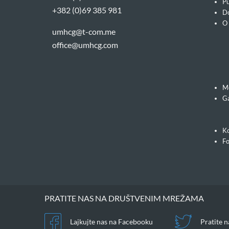
Pu
+382 (0)69 385 981
Do
O
umhcg@t-com.me
office@umhcg.com
M
Ga
Ko
F
PRATITE NAS NA DRUŠTVENIM MREŽAMA
Lajkujte nas na Facebooku
Pratite n