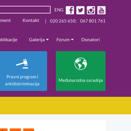
ENG
žment
Kontakt
|
020 265 650
;
067 801 761
blikacije
Galerija
Forum
Donatori
Pravni program i
Međunarodna saradnja
antidiskriminacija