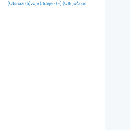
(O)snaži (S)voje (I)deje - (E)i(U)ključi se!