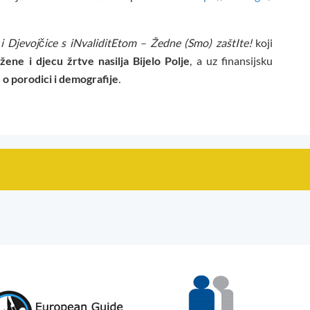
i Djevojčice s iNvaliditEtom – Žedne (Smo) zaštIte!
koji
ene i djecu žrtve nasilja Bijelo Polje
, a uz finansijsku
 o porodici i demografije
.