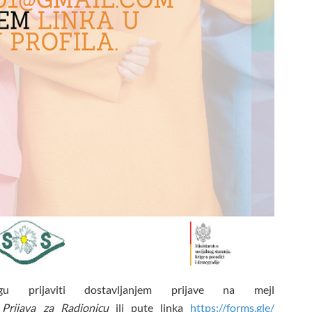
gu prijaviti dostavljanjem prijave na mejl
m
Prijava za Radionicu
ili pute linka
https://forms.gle/