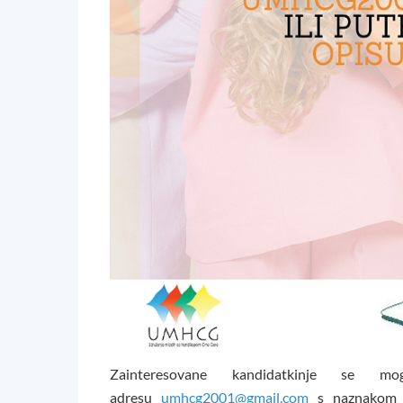
Zainteresovane kandidatkinje se mo
adresu
umhcg2001@gmail.com
s naznako