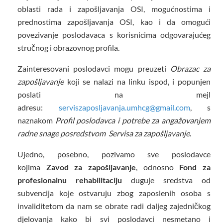
oblasti rada i zapošljavanja OSI, mogućnostima i
prednostima zapošljavanja OSI, kao i da omogući
povezivanje poslodavaca s korisnicima odgovarajućeg
stručnog i obrazovnog profila.
Zainteresovani poslodavci mogu preuzeti
Obrazac za
zapošljavanje
koji se nalazi na linku ispod, i popunjen
poslati na mejl
adresu:
serviszaposljavanja.umhcg@gmail.com
, s
naznakom
Profil poslodavca i potrebe za angažovanjem
radne snage posredstvom Servisa za zapošljavanje
.
Ujedno, posebno, pozivamo sve poslodavce
kojima
Zavod za zapošljavanje
, odnosno
Fond za
profesionalnu rehabilitaciju
duguje sredstva od
subvencija koje ostvaruju zbog zaposlenih osoba s
invaliditetom da nam se obrate radi daljeg zajedničkog
djelovanja kako bi svi poslodavci nesmetano i