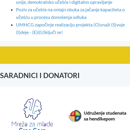
unije, demokratsko učešće i digitalno upravljanje
Poziv za učešće na onlajn obuka za jačanje kapaciteta o
učešću u procesu donošenja odluka
UMHCG započinje realizaciju projekta (O)snaži (S)voje
(I)deje - (E)i(U)ključi se!
SARADNICI I DONATORI