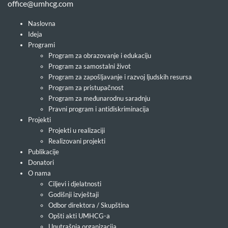
office@umhcg.com
Naslovna
Ideja
Programi
Program za obrazovanje i edukaciju
Program za samostalni život
Program za zapošljavanje i razvoj ljudskih resursa
Program za pristupačnost
Program za međunarodnu saradnju
Pravni program i antidiskriminacija
Projekti
Projekti u realizaciji
Realizovani projekti
Publikacije
Donatori
O nama
Ciljevi i djelatnosti
Godišnji izvještaji
Odbor direktora / Skupština
Opšti akti UMHCG-a
Unutrašnja organizacija