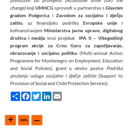
prevozom do promjena (Accessible drive (for) the
change)
koji
UMHCG
sprovodi u partnerstvu s
Glavnim
gradom Podgorica
i
Zavodom za socijalnu i dječju
zaštiu
, uz finansijsku podršku
Evropske unije
i
kofinansiranjem
Ministarstva javne uprave, digitalnog
društva i medija
kroz projekat
IPA II – Višegodišnji
program akcije za Crnu Goru za zapošljavanje,
obrazovanje i socijalnu politiku
(Multi-annual Action
Programme for Montenegro on Employment, Education
and Social Policies), grant u okviru poziva
Podrška
pružanju usluga socijalne i dječje zaštite
(Support to
Provision of Social and Child Protection Services).
Share
Facebook
Twitter
LinkedIn
Email