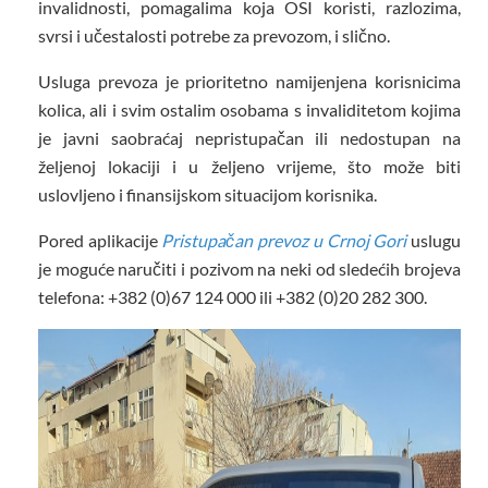
invalidnosti, pomagalima koja OSI koristi, razlozima,
svrsi i učestalosti potrebe za prevozom, i slično.
Usluga prevoza je prioritetno namijenjena korisnicima
kolica, ali i svim ostalim osobama s invaliditetom kojima
je javni saobraćaj nepristupačan ili nedostupan na
željenoj lokaciji i u željeno vrijeme, što može biti
uslovljeno i finansijskom situacijom korisnika.
Pored aplikacije
Pristupačan prevoz u Crnoj Gori
uslugu
je moguće naručiti i pozivom na neki od sledećih brojeva
telefona: +382 (0)67 124 000 ili +382 (0)20 282 300.