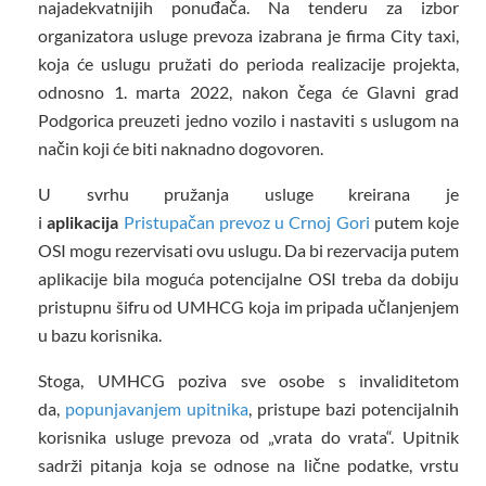
najadekvatnijih ponuđača. Na tenderu za izbor
organizatora usluge prevoza izabrana je firma City taxi,
koja će uslugu pružati do perioda realizacije projekta,
odnosno 1. marta 2022, nakon čega će Glavni grad
Podgorica preuzeti jedno vozilo i nastaviti s uslugom na
način koji će biti naknadno dogovoren.
U svrhu pružanja usluge kreirana je
i
aplikacija
Pristupačan prevoz u Crnoj Gori
putem koje
OSI mogu rezervisati ovu uslugu. Da bi rezervacija putem
aplikacije bila moguća potencijalne OSI treba da dobiju
pristupnu šifru od UMHCG koja im pripada učlanjenjem
u bazu korisnika.
Stoga, UMHCG poziva sve osobe s invaliditetom
da,
popunjavanjem upitnika
, pristupe bazi potencijalnih
korisnika usluge prevoza od „vrata do vrata“. Upitnik
sadrži pitanja koja se odnose na lične podatke, vrstu